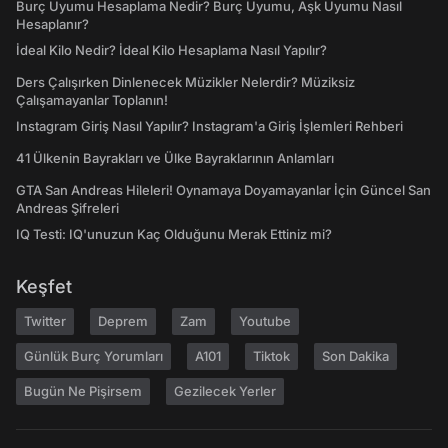
Burç Uyumu Hesaplama Nedir? Burç Uyumu, Aşk Uyumu Nasıl
Hesaplanır?
İdeal Kilo Nedir? İdeal Kilo Hesaplama Nasıl Yapılır?
Ders Çalışırken Dinlenecek Müzikler Nelerdir? Müziksiz
Çalışamayanlar Toplanın!
Instagram Giriş Nasıl Yapılır? Instagram'a Giriş İşlemleri Rehberi
41 Ülkenin Bayrakları ve Ülke Bayraklarının Anlamları
GTA San Andreas Hileleri! Oynamaya Doyamayanlar İçin Güncel San
Andreas Şifreleri
IQ Testi: IQ'unuzun Kaç Olduğunu Merak Ettiniz mi?
Keşfet
Twitter
Deprem
Zam
Youtube
Günlük Burç Yorumları
A101
Tiktok
Son Dakika
Bugün Ne Pişirsem
Gezilecek Yerler