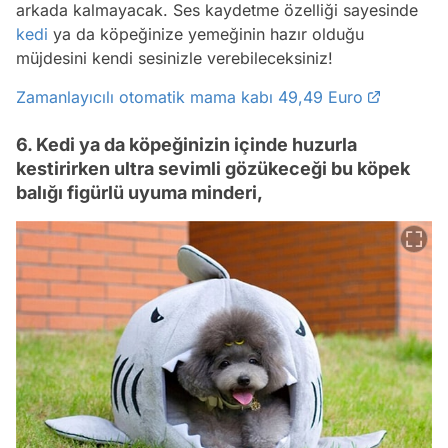
arkada kalmayacak. Ses kaydetme özelliği sayesinde
kedi
ya da köpeğinize yemeğinin hazır olduğu
müjdesini kendi sesinizle verebileceksiniz!
Zamanlayıcılı otomatik mama kabı 49,49 Euro
6. Kedi ya da köpeğinizin içinde huzurla
kestirirken ultra sevimli gözükeceği bu köpek
balığı figürlü uyuma minderi,