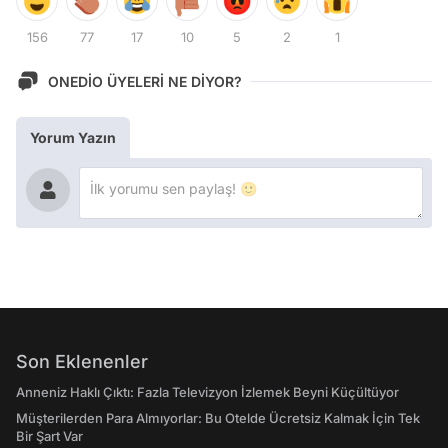
156
77
17
10
5
2
1
ONEDİO ÜYELERİ NE DİYOR?
Yorum Yazın
Son Eklenenler
Anneniz Haklı Çıktı: Fazla Televizyon İzlemek Beyni Küçültüyor
Müşterilerden Para Almıyorlar: Bu Otelde Ücretsiz Kalmak İçin Tek
Bir Şart Var