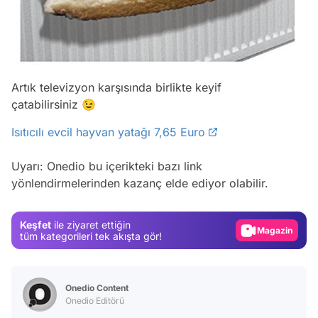
Artık televizyon karşısında birlikte keyif
çatabilirsiniz 😉
Isıtıcılı evcil hayvan yatağı 7,65 Euro
Video
Test
Uyarı: Onedio bu içerikteki bazı link
yönlendirmelerinden kazanç elde ediyor olabilir.
Gündem
Magazin
Keşfet
ile ziyaret ettiğin
Video
tüm kategorileri tek akışta gör!
Test
Onedio Content
Onedio Editörü