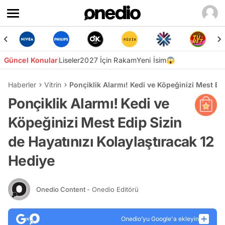
Güncel Konular
Liseler
2027 İçin Rakam
Yeni İsim😱
Haberler
Vitrin
Ponçiklik Alarmı! Kedi ve Köpeğinizi Mest Edi
Ponçiklik Alarmı! Kedi ve
Köpeğinizi Mest Edip Sizin
de Hayatınızı Kolaylaştıracak 12
Hediye
Onedio Content
- Onedio Editörü
Onedio’yu Google'a ekleyin