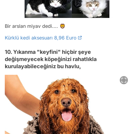
Bir arslan miyav dedi....
🦁
Kürklü kedi aksesuarı 8,96 Euro
10. Yıkanma "keyfini" hiçbir şeye
değişmeyecek köpeğinizi rahatlıkla
kurulayabileceğiniz bu havlu,