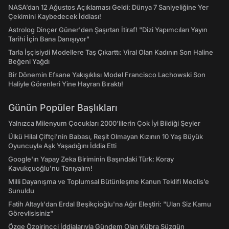
NASA’dan 12 Ağustos Açıklaması Geldi: Dünya 7 Saniyeliğine Yer
Çekimini Kaybedecek İddiası!
Astrolog Dinçer Güner'den Şaşırtan İtiraf! "Dizi Yapımcıları Yayın
Tarihi İçin Bana Danışıyor"
Tarla İşçisiydi Modellere Taş Çıkarttı: Viral Olan Kadının Son Haline
Beğeni Yağdı
Bir Dönemin Efsane Yakışıklısı Model Francisco Lachowski Son
Haliyle Görenleri Yine Hayran Bıraktı!
Günün Popüler Başlıkları
Yalnızca Milenyum Çocukları 2000'lilerin Çok İyi Bildiği Şeyler
Ülkü Hilal Çiftçi'nin Babası, Reşit Olmayan Kızının 10 Yaş Büyük
Oyuncuyla Aşk Yaşadığını İddia Etti
Google'ın Yapay Zeka Biriminin Başındaki Türk: Koray
Kavukçuoğlu'nu Tanıyalım!
Milli Dayanışma ve Toplumsal Bütünleşme Kanun Teklifi Meclis’e
Sunuldu
Fatih Altaylı'dan Erdal Beşikçioğlu'na Ağır Eleştiri: "Ulan Siz Kamu
Görevlisisiniz"
Özge Özpirinçci İddialarıyla Gündem Olan Kübra Süzgün