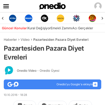
Güncel Konular
Kural Değişiyor
Emekli Zammı
Acı Gerçekler
Haberler
Video
Pazartesiden Pazara Diyet Evreleri
Pazartesiden Pazara Diyet
Evreleri
Onedio Video
- Onedio Üyesi
Onedio’yu Google'a ekleyin
10.10.2016 - 18:28