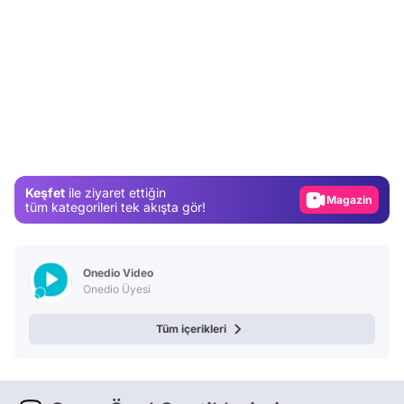
Video
Test
Gündem
Keşfet
ile ziyaret ettiğin
Magazin
tüm kategorileri tek akışta gör!
Video
Test
Onedio Video
Onedio Üyesi
Tüm içerikleri