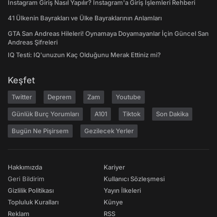
Instagram Giriş Nasıl Yapılır? Instagram'a Giriş İşlemleri Rehberi
41 Ülkenin Bayrakları ve Ülke Bayraklarının Anlamları
GTA San Andreas Hileleri! Oynamaya Doyamayanlar İçin Güncel San
Andreas Şifreleri
IQ Testi: IQ'unuzun Kaç Olduğunu Merak Ettiniz mi?
Keşfet
Twitter
Deprem
Zam
Youtube
Günlük Burç Yorumları
A101
Tiktok
Son Dakika
Bugün Ne Pişirsem
Gezilecek Yerler
Hakkımızda
Kariyer
Geri Bildirim
Kullanıcı Sözleşmesi
Gizlilik Politikası
Yayın İlkeleri
Topluluk Kuralları
Künye
Reklam
RSS