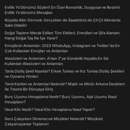
Evlilik Yıl Dönümü Sözleri! En Özel Romantik, Duygusal ve Resimli
Evlilik Yıl dönümü Mesajları
Rüyada Altın Görmek: Gerçekler de Saadetiniz de Çil Çil Altınlarda
Saklı Olabilir!
Doğal Taşların Merak Edilen Tüm Etkileri, Enerjileri ve Şifa Alanları:
Hangi Doğal Taş Ne İşe Yarar?
Emojilerin Anlamları: 2023 WhatsApp, Instagram ve Twitter'da En
Çok Kullanılan Emojiler ve Anlamları
Atasözleri ve Anlamları: A'dan Z'ye Gündelik Hayatta En Sık
Kullanılan Atasözleri ve Anlamları
Tavla Diziliş Şekli Nasıldır? Erkek Tavlası ve Kız Tavlası Diziliş Şekilleri
ve Oynama Yönleri
Tarot Kartları ve Anlamları Nelerdir? Majör ve Minör Arkana Desteleri
İle Tılsımlı Bir Dünyaya Giriş
Burç Uyumu Hesaplama Nedir? Burç Uyumu, Aşk Uyumu Nasıl
Hesaplanır?
İdeal Kilo Nedir? İdeal Kilo Hesaplama Nasıl Yapılır?
Ders Çalışırken Dinlenecek Müzikler Nelerdir? Müziksiz
Çalışamayanlar Toplanın!