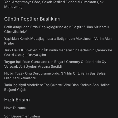
Yeni Araştırmaya Göre, Sokak Kedileri Ev Kedisi Olmaktan Çok
Mutluymuş!
Günün Popüler Başlıkları
Fatih Altaylı'dan Erdal Beşikçioğlu'na Ağır Eleştiri: "Ulan Siz Kamu
Görevlisisiniz"
Yaptıkları Komik Mesajlaşmalarla İletişimden Maksimum Verim Alan
Kişiler
Türk Hava Kuvvetleri'nin İlk Kadın Generalinin Dedesinin Çanakkale
Gazisi Olduğu Ortaya Çıktı
Toygar Işıklı'dan Gururlandıran Başarı! Grammy Ödülleri'nde Oy
Verecek Jüri Üyeleri Arasına Seçildi
Hiçbir Tuzak Onu Durduramıyordu: 3 Yıldır Çiftçilerin Baş Belası
Olan Kedi Yakalandı
Tarla İşçisiydi Modellere Taş Çıkarttı: Viral Olan Kadının Son Haline
Beğeni Yağdı
Hızlı Erişim
Hava Durumu
Son Depremler Listesi