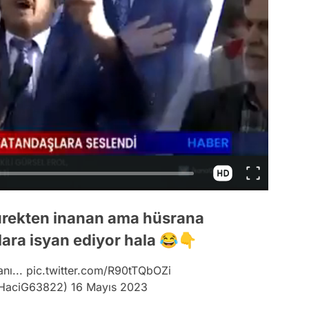
 yürekten inanan ama hüsrana
ara isyan ediyor hala 😂👇
nı...
pic.twitter.com/R90tTQbOZi
HaciG63822)
16 Mayıs 2023