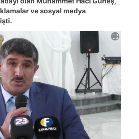
li adayı olan Muhammet Hacı Güneş,
ıklamalar ve sosyal medya
şti.