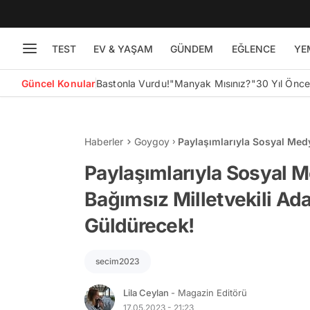
TEST
EV & YAŞAM
GÜNDEM
EĞLENCE
YE
Güncel Konular
Bastonla Vurdu!
"Manyak Mısınız?"
30 Yıl Önc
Haberler
Goygoy
Paylaşımlarıyla Sosyal Medy
Güneş Sizi Epey Güldürece
Paylaşımlarıyla Sosyal M
Bağımsız Milletvekili Ad
Güldürecek!
secim2023
Lila Ceylan
- Magazin Editörü
17.05.2023 - 21:23