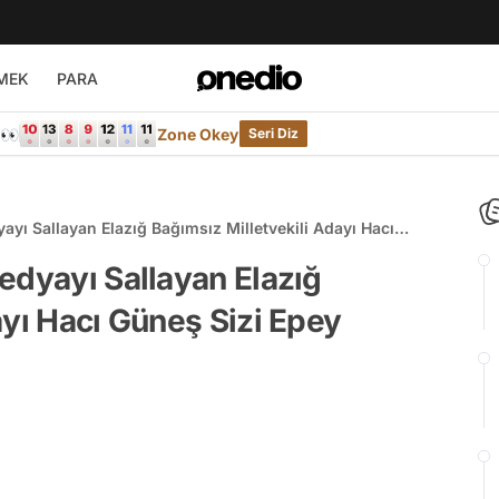
MEK
PARA
e👀
Zone Okey
Seri Diz
ayı Sallayan Elazığ Bağımsız Milletvekili Adayı Hacı
k!
edyayı Sallayan Elazığ
ayı Hacı Güneş Sizi Epey