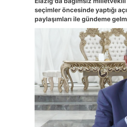
Elazığ’da bağımsız milletveki
seçimler öncesinde yaptığı aç
paylaşımları ile gündeme gelmi