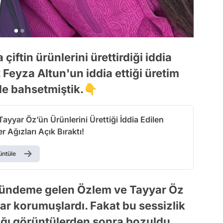
iftin ürünlerini ürettirdiği iddia
 Feyza Altun'un iddia ettiği üretim
de bahsetmiştik.👇
ayyar Öz’ün Ürünlerini Ürettiği İddia Edilen
r Ağızları Açık Bıraktı!
üntüle
 gündeme gelen Özlem ve Tayyar Öz
dar korumuşlardı. Fakat bu sessizlik
ığı görüntülerden sonra bozuldu.