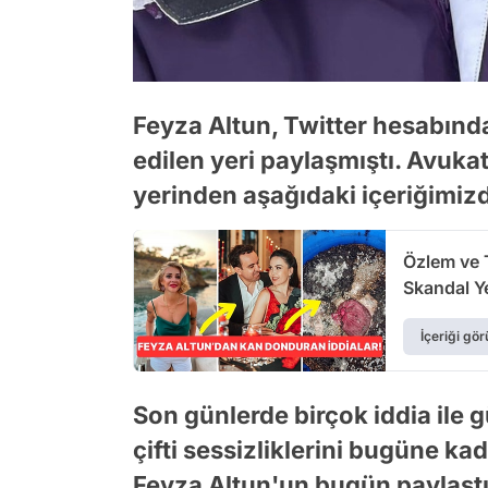
Feyza Altun, Twitter hesabında ç
edilen yeri paylaşmıştı. Avukat
yerinden aşağıdaki içeriğimiz
Özlem ve T
Skandal Ye
İçeriği gör
Son günlerde birçok iddia ile
çifti sessizliklerini bugüne ka
Feyza Altun'un bugün paylaşt