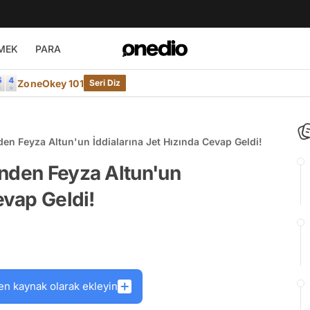
MEK
PARA
ZoneOkey 101
Seri Diz
den Feyza Altun'un İddialarına Jet Hızında Cevap Geldi!
inden Feyza Altun'un
evap Geldi!
en kaynak olarak ekleyin