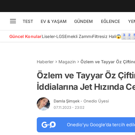
TEST
EV & YAŞAM
GÜNDEM
EĞLENCE
YE
Güncel Konular
Liseler-LGS
Emekli Zammı
Filtresiz Hali😱
Haberler
Magazin
Özlem ve Tayyar Öz Çiftin
Özlem ve Tayyar Öz Çift
İddialarına Jet Hızında C
Damla Şimşek
- Onedio Üyesi
07.11.2023 - 23:02
Onedio’yu Google’da tercih edil