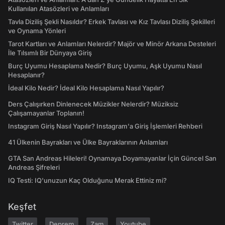
Kullanılan Atasözleri ve Anlamları
Tavla Diziliş Şekli Nasıldır? Erkek Tavlası ve Kız Tavlası Diziliş Şekilleri
ve Oynama Yönleri
Tarot Kartları ve Anlamları Nelerdir? Majör ve Minör Arkana Desteleri
İle Tılsımlı Bir Dünyaya Giriş
Burç Uyumu Hesaplama Nedir? Burç Uyumu, Aşk Uyumu Nasıl
Hesaplanır?
İdeal Kilo Nedir? İdeal Kilo Hesaplama Nasıl Yapılır?
Ders Çalışırken Dinlenecek Müzikler Nelerdir? Müziksiz
Çalışamayanlar Toplanın!
Instagram Giriş Nasıl Yapılır? Instagram'a Giriş İşlemleri Rehberi
41 Ülkenin Bayrakları ve Ülke Bayraklarının Anlamları
GTA San Andreas Hileleri! Oynamaya Doyamayanlar İçin Güncel San
Andreas Şifreleri
IQ Testi: IQ'unuzun Kaç Olduğunu Merak Ettiniz mi?
Keşfet
Twitter
Deprem
Zam
Youtube