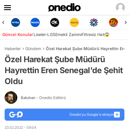
Güncel Konular
Liseler-LGS
Emekli Zammı
Filtresiz Hali😱
Haberler
Gündem
Özel Harekat Şube Müdürü Hayrettin Eren
Özel Harekat Şube Müdürü
Hayrettin Eren Senegal'de Şehit
Oldu
Batuhan
- Onedio Editörü
Onedio’yu Google'a ekleyin
23.02.2022 - 09:04