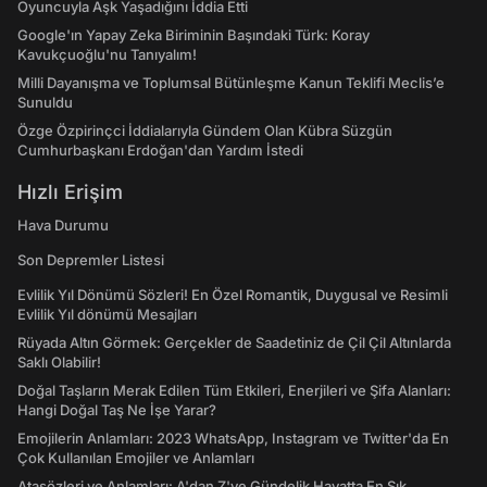
Oyuncuyla Aşk Yaşadığını İddia Etti
Google'ın Yapay Zeka Biriminin Başındaki Türk: Koray
Kavukçuoğlu'nu Tanıyalım!
Milli Dayanışma ve Toplumsal Bütünleşme Kanun Teklifi Meclis’e
Sunuldu
Özge Özpirinçci İddialarıyla Gündem Olan Kübra Süzgün
Cumhurbaşkanı Erdoğan'dan Yardım İstedi
Hızlı Erişim
Hava Durumu
Son Depremler Listesi
Evlilik Yıl Dönümü Sözleri! En Özel Romantik, Duygusal ve Resimli
Evlilik Yıl dönümü Mesajları
Rüyada Altın Görmek: Gerçekler de Saadetiniz de Çil Çil Altınlarda
Saklı Olabilir!
Doğal Taşların Merak Edilen Tüm Etkileri, Enerjileri ve Şifa Alanları:
Hangi Doğal Taş Ne İşe Yarar?
Emojilerin Anlamları: 2023 WhatsApp, Instagram ve Twitter'da En
Çok Kullanılan Emojiler ve Anlamları
Atasözleri ve Anlamları: A'dan Z'ye Gündelik Hayatta En Sık