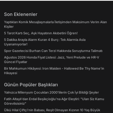
Son Eklenenler
Yaptıkları Komik Mesajlaşmalarla İletişimden Maksimum Verim Alan
Kişiler
5 Tarot Kartı Seç, Aşk Hayatının Akıbetini Öğren!
5 Dakika Arayla Alarm Kuran 4 Burç: Tek Alarmla Asla
Uyanamıyorlar!
Spor Gazetecisi Burhan Can Terzi Hakkında Soruşturma Talimatı
Ağustos 2026 Honda Fiyat Listesi: Jazz, Yeni Prelude ve HR-V
Güncel Fiyatlar
Bir Mahkumun Hikâyesi: Iron Maiden - Hallowed Be Thy Name'in
Hikayesi
Günün Popüler Başlıkları
Yalnızca Milenyum Çocukları 2000'lilerin Çok İyi Bildiği Şeyler
Fatih Altaylı'dan Erdal Beşikçioğlu'na Ağır Eleştiri: "Ulan Siz Kamu
Görevlisisiniz"
Ülkü Hilal Çiftçi'nin Babası, Reşit Olmayan Kızının 10 Yaş Büyük