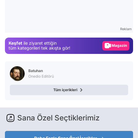
Video
Test
Reklam
Gündem
Keşfet
ile ziyaret ettiğin
Magazin
tüm kategorileri tek akışta gör!
Video
Test
Batuhan
Onedio Editörü
Tüm içerikleri
Sana Özel Seçtiklerimiz