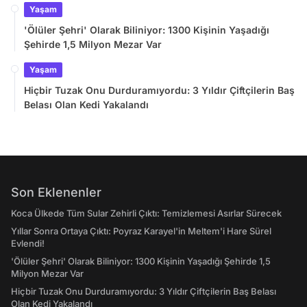
Yaşam
'Ölüler Şehri' Olarak Biliniyor: 1300 Kişinin Yaşadığı
Şehirde 1,5 Milyon Mezar Var
Yaşam
Hiçbir Tuzak Onu Durduramıyordu: 3 Yıldır Çiftçilerin Baş
Belası Olan Kedi Yakalandı
Son Eklenenler
Koca Ülkede Tüm Sular Zehirli Çıktı: Temizlemesi Asırlar Sürecek
Yıllar Sonra Ortaya Çıktı: Poyraz Karayel'in Meltem'i Hare Sürel
Evlendi!
'Ölüler Şehri' Olarak Biliniyor: 1300 Kişinin Yaşadığı Şehirde 1,5
Milyon Mezar Var
Hiçbir Tuzak Onu Durduramıyordu: 3 Yıldır Çiftçilerin Baş Belası
Olan Kedi Yakalandı