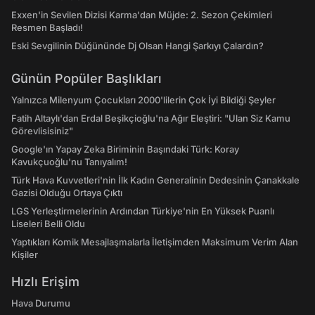
Exxen'in Sevilen Dizisi Karma'dan Müjde: 2. Sezon Çekimleri
Resmen Başladı!
Eski Sevgilinin Düğününde Dj Olsan Hangi Şarkıyı Çalardın?
Günün Popüler Başlıkları
Yalnızca Milenyum Çocukları 2000'lilerin Çok İyi Bildiği Şeyler
Fatih Altaylı'dan Erdal Beşikçioğlu'na Ağır Eleştiri: "Ulan Siz Kamu
Görevlisisiniz"
Google'ın Yapay Zeka Biriminin Başındaki Türk: Koray
Kavukçuoğlu'nu Tanıyalım!
Türk Hava Kuvvetleri'nin İlk Kadın Generalinin Dedesinin Çanakkale
Gazisi Olduğu Ortaya Çıktı
LGS Yerleştirmelerinin Ardından Türkiye'nin En Yüksek Puanlı
Liseleri Belli Oldu
Yaptıkları Komik Mesajlaşmalarla İletişimden Maksimum Verim Alan
Kişiler
Hızlı Erişim
Hava Durumu