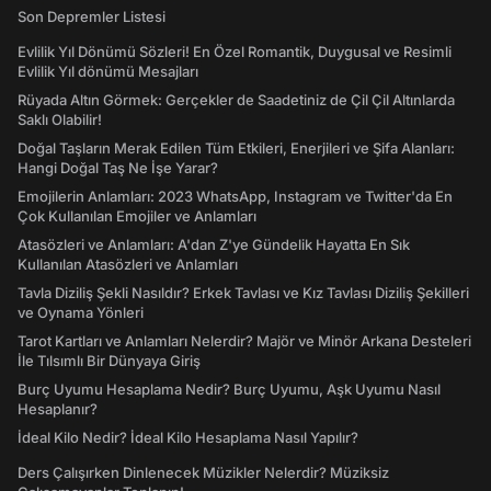
Son Depremler Listesi
Evlilik Yıl Dönümü Sözleri! En Özel Romantik, Duygusal ve Resimli
Evlilik Yıl dönümü Mesajları
Rüyada Altın Görmek: Gerçekler de Saadetiniz de Çil Çil Altınlarda
Saklı Olabilir!
Doğal Taşların Merak Edilen Tüm Etkileri, Enerjileri ve Şifa Alanları:
Hangi Doğal Taş Ne İşe Yarar?
Emojilerin Anlamları: 2023 WhatsApp, Instagram ve Twitter'da En
Çok Kullanılan Emojiler ve Anlamları
Atasözleri ve Anlamları: A'dan Z'ye Gündelik Hayatta En Sık
Kullanılan Atasözleri ve Anlamları
Tavla Diziliş Şekli Nasıldır? Erkek Tavlası ve Kız Tavlası Diziliş Şekilleri
ve Oynama Yönleri
Tarot Kartları ve Anlamları Nelerdir? Majör ve Minör Arkana Desteleri
İle Tılsımlı Bir Dünyaya Giriş
Burç Uyumu Hesaplama Nedir? Burç Uyumu, Aşk Uyumu Nasıl
Hesaplanır?
İdeal Kilo Nedir? İdeal Kilo Hesaplama Nasıl Yapılır?
Ders Çalışırken Dinlenecek Müzikler Nelerdir? Müziksiz