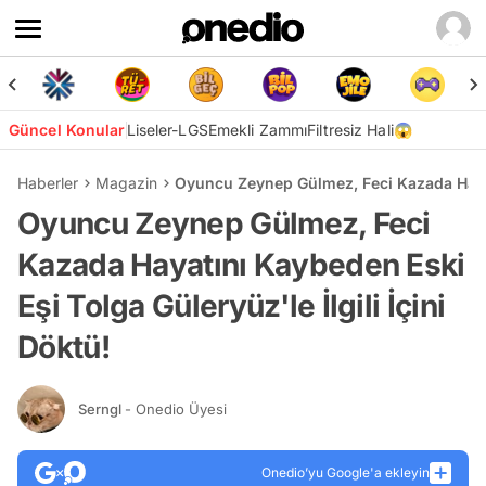
Güncel Konular
Liseler-LGS
Emekli Zammı
Filtresiz Hali😱
Haberler
Magazin
Oyuncu Zeynep Gülmez, Feci Kazada Hayatın
Oyuncu Zeynep Gülmez, Feci
Kazada Hayatını Kaybeden Eski
Eşi Tolga Güleryüz'le İlgili İçini
Döktü!
Serngl
- Onedio Üyesi
Onedio’yu Google'a ekleyin