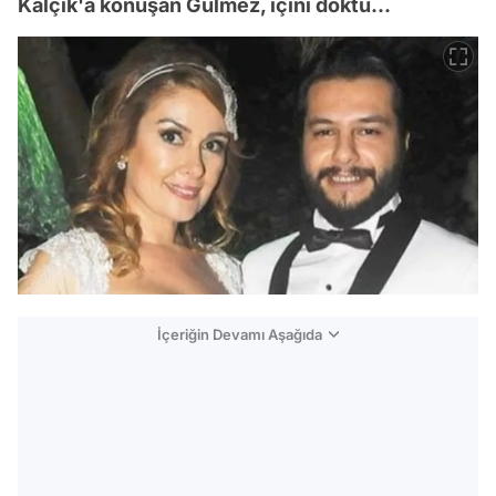
Kalçık'a konuşan Gülmez, içini döktü...
İçeriğin Devamı Aşağıda