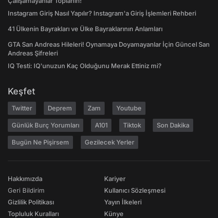
Çalışamayanlar Toplanın!
Instagram Giriş Nasıl Yapılır? Instagram'a Giriş İşlemleri Rehberi
41 Ülkenin Bayrakları ve Ülke Bayraklarının Anlamları
GTA San Andreas Hileleri! Oynamaya Doyamayanlar İçin Güncel San
Andreas Şifreleri
IQ Testi: IQ'unuzun Kaç Olduğunu Merak Ettiniz mi?
Keşfet
Twitter
Deprem
Zam
Youtube
Günlük Burç Yorumları
A101
Tiktok
Son Dakika
Bugün Ne Pişirsem
Gezilecek Yerler
Hakkımızda
Kariyer
Geri Bildirim
Kullanıcı Sözleşmesi
Gizlilik Politikası
Yayın İlkeleri
Topluluk Kuralları
Künye