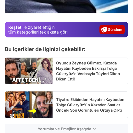
Video
Test
Gündem
Keşfet
ile ziyaret ettiğin
Magazin
tüm kategorileri tek akışta gör!
Video
Bu içerikler de ilginizi çekebilir:
Test
Oyuncu Zeynep Gülmez, Kazada
Hayatını Kaybeden Eski Eşi Tolga
Güleryüz'e Vedasıyla Tüyleri Diken
Diken Etti!
Tiyatro Ekibinden Hayatını Kaybeden
Tolga Güleryüz'ün Kazadan Saatler
Önceki Son Görüntüleri Ortaya Çıktı
Yorumlar ve Emojiler Aşağıda