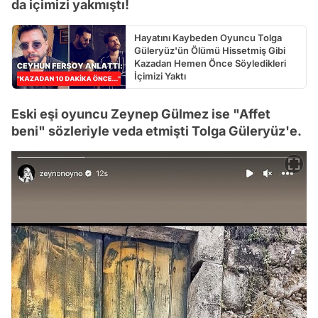
da içimizi yakmıştı!
Hayatını Kaybeden Oyuncu Tolga
Güleryüz'ün Ölümü Hissetmiş Gibi
Kazadan Hemen Önce Söyledikleri
İçimizi Yaktı
Eski eşi oyuncu Zeynep Gülmez ise "Affet
beni" sözleriyle veda etmişti Tolga Güleryüz'e.