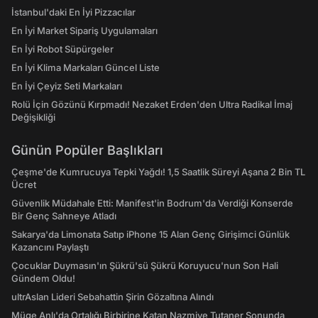
İstanbul'daki En İyi Pizzacılar
En İyi Market Sipariş Uygulamaları
En İyi Robot Süpürgeler
En İyi Klima Markaları Güncel Liste
En İyi Çeyiz Seti Markaları
Rolü İçin Gözünü Kırpmadı! Nezaket Erden'den Ultra Radikal İmaj
Değişikliği
Günün Popüler Başlıkları
Çeşme'de Kumrucuya Tepki Yağdı! 1,5 Saatlik Süreyi Aşana 2 Bin TL
Ücret
Güvenlik Müdahale Etti: Manifest'in Bodrum'da Verdiği Konserde
Bir Genç Sahneye Atladı
Sakarya'da Limonata Satıp iPhone 15 Alan Genç Girişimci Günlük
Kazancını Paylaştı
Çocuklar Duymasın'ın Şükrü'sü Şükrü Koruyucu'nun Son Hali
Gündem Oldu!
ultrAslan Lideri Sebahattin Şirin Gözaltına Alındı
Müge Anlı'da Ortalığı Birbirine Katan Nazmiye Tutaner Sonunda