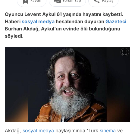
Favori
Yorum Yap
Paylaş
Oyuncu Levent Aykul 61 yaşında hayatını kaybetti.
Haberi
sosyal medya
hesabından duyuran
Gazeteci
Burhan Akdağ, Aykul'un evinde ölü bulunduğunu
söyledi.
Akdağ,
sosyal medya
paylaşımında
'Türk
sinema
ve