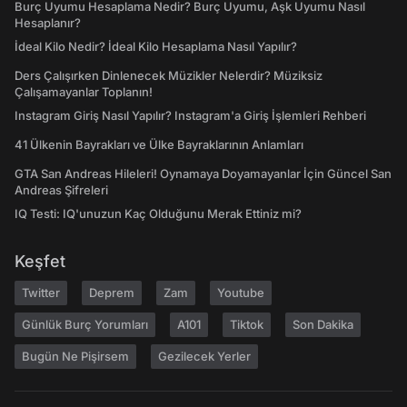
Burç Uyumu Hesaplama Nedir? Burç Uyumu, Aşk Uyumu Nasıl
Hesaplanır?
İdeal Kilo Nedir? İdeal Kilo Hesaplama Nasıl Yapılır?
Ders Çalışırken Dinlenecek Müzikler Nelerdir? Müziksiz
Çalışamayanlar Toplanın!
Instagram Giriş Nasıl Yapılır? Instagram'a Giriş İşlemleri Rehberi
41 Ülkenin Bayrakları ve Ülke Bayraklarının Anlamları
GTA San Andreas Hileleri! Oynamaya Doyamayanlar İçin Güncel San
Andreas Şifreleri
IQ Testi: IQ'unuzun Kaç Olduğunu Merak Ettiniz mi?
Keşfet
Twitter
Deprem
Zam
Youtube
Günlük Burç Yorumları
A101
Tiktok
Son Dakika
Bugün Ne Pişirsem
Gezilecek Yerler