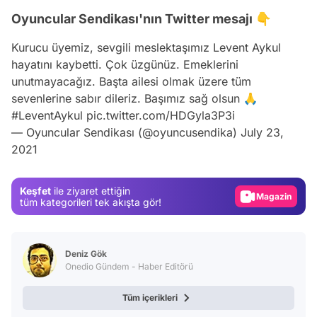
Oyuncular Sendikası'nın Twitter mesajı 👇
Kurucu üyemiz, sevgili meslektaşımız Levent Aykul
hayatını kaybetti. Çok üzgünüz. Emeklerini
unutmayacağız. Başta ailesi olmak üzere tüm
sevenlerine sabır dileriz. Başımız sağ olsun 🙏
#LeventAykul
pic.twitter.com/HDGyla3P3i
Video
— Oyuncular Sendikası (@oyuncusendika)
July 23,
2021
Test
Gündem
Keşfet
ile ziyaret ettiğin
Magazin
tüm kategorileri tek akışta gör!
Video
Test
Deniz Gök
Onedio Gündem - Haber Editörü
Tüm içerikleri