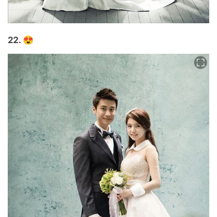
22. 😍