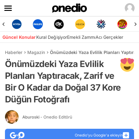
Güncel Konular
Kural Değişiyor
Emekli Zammı
Acı Gerçekler
Haberler
Magazin
Önümüzdeki Yaza Evlilik Planları Yaptırac
Önümüzdeki Yaza Evlilik
Planları Yaptıracak, Zarif ve
Bir O Kadar da Doğal 37 Kore
Düğün Fotoğrafı
Aburoski
- Onedio Editörü
Onedio’yu Google'a ekleyin