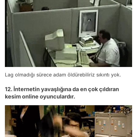
Lag olmadığı sürece adam öldürebiliriz sıkıntı yok.
12. İnternetin yavaşlığına da en çok çıldıran
kesim online oyunculardır.