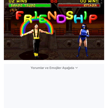
Yorumlar ve Emojiler Aşağıda
Video
Test
Gündem