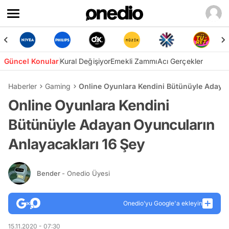
Güncel Konular
Kural Değişiyor
Emekli Zammı
Acı Gerçekler
Haberler
Gaming
Online Oyunlara Kendini Bütünüyle Adayan
Online Oyunlara Kendini
Bütünüyle Adayan Oyuncuların
Anlayacakları 16 Şey
Bender
- Onedio Üyesi
Onedio’yu Google'a ekleyin
15.11.2020 - 07:30