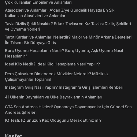
Çok Kullanılan Emojiler ve Anlamları
Atasözleri ve Anlamları: A'dan Z'ye Gündelik Hayatta En Sık
Kullanılan Atasözleri ve Anlamları
Tavla Diziliş Şekli Nasıldır? Erkek Tavlası ve Kız Tavlası Diziliş Şekilleri
ve Oynama Yönleri
Tarot Kartları ve Anlamları Nelerdir? Majör ve Minör Arkana Desteleri
İle Tılsımlı Bir Dünyaya Giriş
Burç Uyumu Hesaplama Nedir? Burç Uyumu, Aşk Uyumu Nasıl
Hesaplanır?
İdeal Kilo Nedir? İdeal Kilo Hesaplama Nasıl Yapılır?
Ders Çalışırken Dinlenecek Müzikler Nelerdir? Müziksiz
Çalışamayanlar Toplanın!
Instagram Giriş Nasıl Yapılır? Instagram'a Giriş İşlemleri Rehberi
41 Ülkenin Bayrakları ve Ülke Bayraklarının Anlamları
GTA San Andreas Hileleri! Oynamaya Doyamayanlar İçin Güncel San
Andreas Şifreleri
IQ Testi: IQ'unuzun Kaç Olduğunu Merak Ettiniz mi?
Keşfet