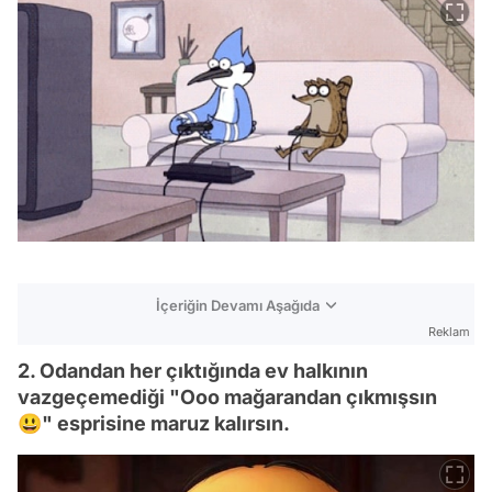
İçeriğin Devamı Aşağıda
Reklam
2. Odandan her çıktığında ev halkının
vazgeçemediği "Ooo mağarandan çıkmışsın
😃" esprisine maruz kalırsın.