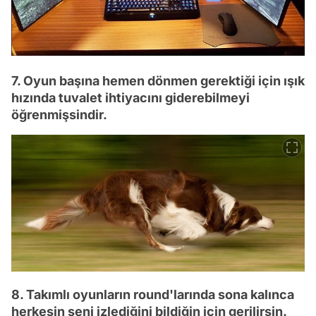
7. Oyun başına hemen dönmen gerektiği için ışık
hızında tuvalet ihtiyacını giderebilmeyi
öğrenmişsindir.
8. Takımlı oyunların round'larında sona kalınca
herkesin seni izlediğini bildiğin için gerilirsin.