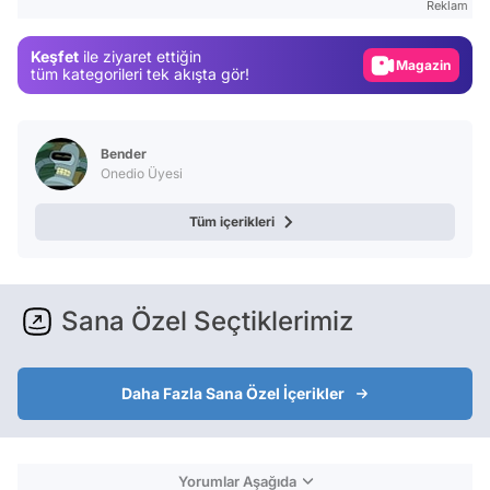
Reklam
Magazin
Keşfet
ile ziyaret ettiğin
Video
tüm kategorileri tek akışta gör!
Test
Bender
Onedio Üyesi
Tüm içerikleri
Sana Özel Seçtiklerimiz
Daha Fazla Sana Özel İçerikler
Yorumlar Aşağıda