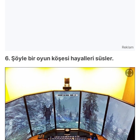
Reklam
6. Şöyle bir oyun köşesi hayalleri süsler.