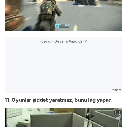
İçeriğin Devamı Aşağıda
Reklam
11. Oyunlar şiddet yaratmaz, bunu lag yapar.