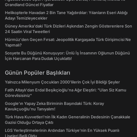
Grandland Güncel Fiyatlar
Helikopterle Havadan 2 Bin Tane Yağdırdılar: Yılanların Eseri Aldığı
Adayı Temizleyecekler
Güney Amerika'daki Türk Dizileri Aşkından Zengin Gösterenlere Son
24 Saatin Viral Tweetleri
Hürmüz'den Geçen Fırsat: Jeopolitik Kargaşada Türk Girişimcisi Ne
Yapmalı?
Sosyete Bu Düğünü Konuşuyor: Ünlü İş İnsanının Oğlunun Düğünü
İçin Harcanan Para Dudak Uçuklattı!
Günün Popüler Başlıkları
Yalnızca Milenyum Çocukları 2000'lilerin Çok İyi Bildiği Şeyler
Fatih Altaylı'dan Erdal Beşikçioğlu'na Ağır Eleştiri: "Ulan Siz Kamu
Görevlisisiniz"
Google'ın Yapay Zeka Biriminin Başındaki Türk: Koray
Kavukçuoğlu'nu Tanıyalım!
Türk Hava Kuvvetleri'nin İlk Kadın Generalinin Dedesinin Çanakkale
Gazisi Olduğu Ortaya Çıktı
LGS Yerleştirmelerinin Ardından Türkiye'nin En Yüksek Puanlı
Liseleri Belli Oldu