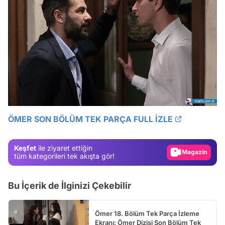
Video
Test
ÖMER SON BÖLÜM TEK PARÇA FULL İZLE
Gündem
Magazin
Keşfet
ile ziyaret ettiğin
Video
tüm kategorileri tek akışta gör!
Test
Bu İçerik de İlginizi Çekebilir
Ömer 18. Bölüm Tek Parça İzleme
Ekranı: Ömer Dizisi Son Bölüm Tek