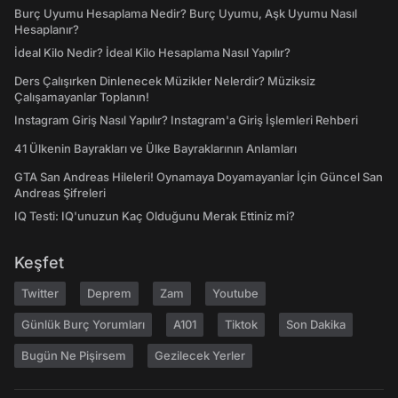
Burç Uyumu Hesaplama Nedir? Burç Uyumu, Aşk Uyumu Nasıl
Hesaplanır?
İdeal Kilo Nedir? İdeal Kilo Hesaplama Nasıl Yapılır?
Ders Çalışırken Dinlenecek Müzikler Nelerdir? Müziksiz
Çalışamayanlar Toplanın!
Instagram Giriş Nasıl Yapılır? Instagram'a Giriş İşlemleri Rehberi
41 Ülkenin Bayrakları ve Ülke Bayraklarının Anlamları
GTA San Andreas Hileleri! Oynamaya Doyamayanlar İçin Güncel San
Andreas Şifreleri
IQ Testi: IQ'unuzun Kaç Olduğunu Merak Ettiniz mi?
Keşfet
Twitter
Deprem
Zam
Youtube
Günlük Burç Yorumları
A101
Tiktok
Son Dakika
Bugün Ne Pişirsem
Gezilecek Yerler