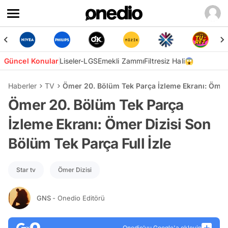
Güncel Konular
Liseler-LGS
Emekli Zammı
Filtresiz Hali😱
Haberler
TV
Ömer 20. Bölüm Tek Parça İzleme Ekranı: Ömer 
Ömer 20. Bölüm Tek Parça
İzleme Ekranı: Ömer Dizisi Son
Bölüm Tek Parça Full İzle
Star tv
Ömer Dizisi
GNS
- Onedio Editörü
Onedio’yu Google'a ekleyin