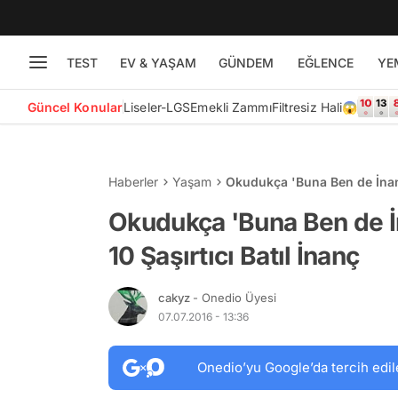
TEST
EV & YAŞAM
GÜNDEM
EĞLENCE
YE
Güncel Konular
Liseler-LGS
Emekli Zammı
Filtresiz Hali😱
Haberler
Yaşam
Okudukça 'Buna Ben de İnanı
Okudukça 'Buna Ben de İ
10 Şaşırtıcı Batıl İnanç
cakyz
- Onedio Üyesi
07.07.2016 - 13:36
Onedio’yu Google’da tercih edil