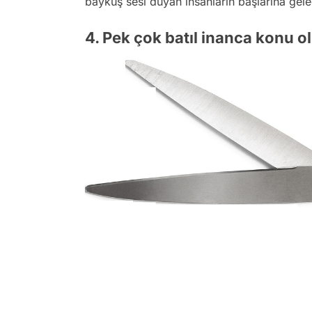
baykuş sesi duyan insanların başlarına gelec
4. Pek çok batıl inanca konu 