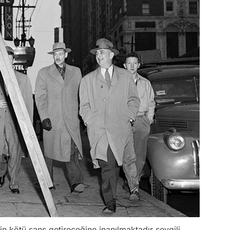
in kötü şans getireceğine inanılmaktadır sevgili