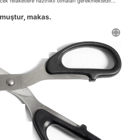
ek felaketlere hazırlıklı olmaları gerekmektedir...
olmuştur, makas.