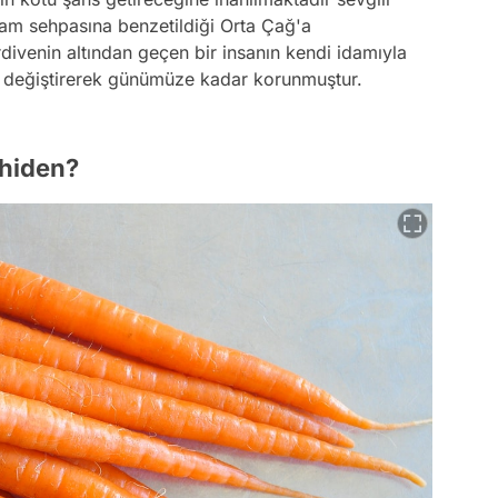
dam sehpasına benzetildiği Orta Çağ'a
ivenin altından geçen bir insanın kendi idamıyla
il değiştirerek günümüze kadar korunmuştur.
ahiden?