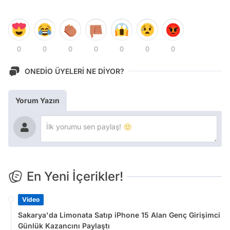
0
0
0
0
0
0
0
ONEDİO ÜYELERİ NE DİYOR?
Yorum Yazın
En Yeni İçerikler!
Video
Sakarya'da Limonata Satıp iPhone 15 Alan Genç Girişimci
Günlük Kazancını Paylaştı