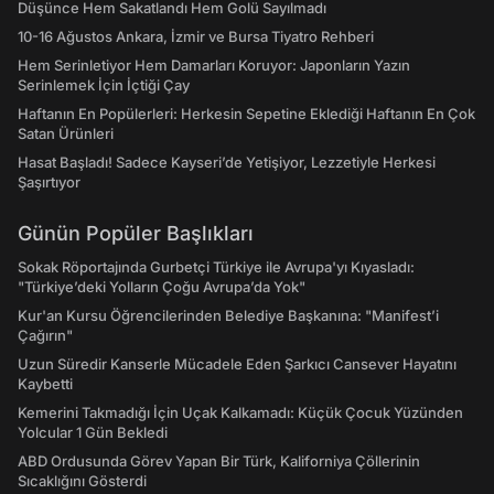
Düşünce Hem Sakatlandı Hem Golü Sayılmadı
10-16 Ağustos Ankara, İzmir ve Bursa Tiyatro Rehberi
Hem Serinletiyor Hem Damarları Koruyor: Japonların Yazın
Serinlemek İçin İçtiği Çay
Haftanın En Popülerleri: Herkesin Sepetine Eklediği Haftanın En Çok
Satan Ürünleri
Hasat Başladı! Sadece Kayseri’de Yetişiyor, Lezzetiyle Herkesi
Şaşırtıyor
Günün Popüler Başlıkları
Sokak Röportajında Gurbetçi Türkiye ile Avrupa'yı Kıyasladı:
"Türkiye’deki Yolların Çoğu Avrupa’da Yok"
Kur'an Kursu Öğrencilerinden Belediye Başkanına: "Manifest’i
Çağırın"
Uzun Süredir Kanserle Mücadele Eden Şarkıcı Cansever Hayatını
Kaybetti
Kemerini Takmadığı İçin Uçak Kalkamadı: Küçük Çocuk Yüzünden
Yolcular 1 Gün Bekledi
ABD Ordusunda Görev Yapan Bir Türk, Kaliforniya Çöllerinin
Sıcaklığını Gösterdi