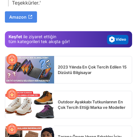
Teşekkürler.'
Test
Amazon
Gündem
Magazin
Keşfet
ile ziyaret ettiğin
Video
tüm kategorileri tek akışta gör!
Test
2023 Yılında En Çok Tercih Edilen 15
Dizüstü Bilgisayar
Outdoor Ayakkabı Tutkunlarının En
Çok Tercih Ettiği Marka ve Modeller
Tarzına Önem Veren Erkekler İçin: