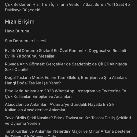
Çok Beklenen Hızlı Tren İçin Tarih Verildi: 7 Saat Süren Yol 1 Saat 45
Dakikaya Düşecek!
Hızlı Erişim
Hava Durumu
Son Depremler Listesi
Evlilik Yıl Dönümü Sözleri! En Özel Romantik, Duygusal ve Resimli
Evlilik Yıl dönümü Mesajları
Rüyada Altın Görmek: Gerçekler de Saadetiniz de Çil Çil Altınlarda
Saklı Olabilir!
Doğal Taşların Merak Edilen Tüm Etkileri, Enerjileri ve Şifa Alanları:
Hangi Doğal Taş Ne İşe Yarar?
Emojilerin Anlamları: 2023 WhatsApp, Instagram ve Twitter'da En
Çok Kullanılan Emojiler ve Anlamları
Atasözleri ve Anlamları: A'dan Z'ye Gündelik Hayatta En Sık
Kullanılan Atasözleri ve Anlamları
Tavla Diziliş Şekli Nasıldır? Erkek Tavlası ve Kız Tavlası Diziliş Şekilleri
ve Oynama Yönleri
Tarot Kartları ve Anlamları Nelerdir? Majör ve Minör Arkana Desteleri
İle Tılsımlı Bir Dünyaya Giriş