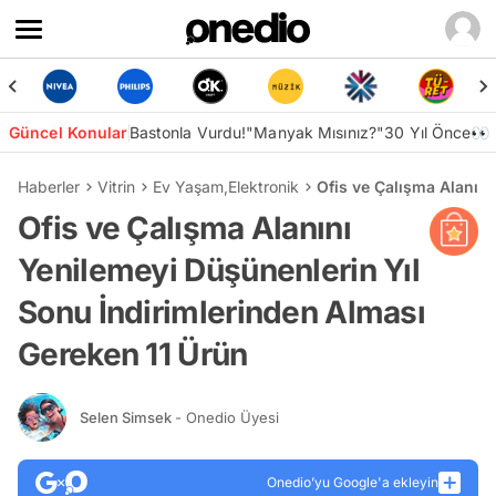
Güncel Konular
Bastonla Vurdu!
"Manyak Mısınız?"
30 Yıl Önce👀
Haberler
Vitrin
Ev Yaşam
,
Elektronik
Ofis ve Çalışma Alanın
Ofis ve Çalışma Alanını
Yenilemeyi Düşünenlerin Yıl
Sonu İndirimlerinden Alması
Gereken 11 Ürün
Selen Simsek
- Onedio Üyesi
Onedio’yu Google'a ekleyin