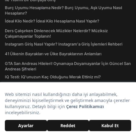
Burç Uyumu Hesaplama Nedir? Burç Uyumu, Aşk Uyumu Nasıl
Hesaplanır?
İdeal Kilo Nedir? İdeal Kilo Hesaplama Nasıl Yapılır?
Ders Çalışırken Dinlenecek Müzikler Nelerdir? Müziksiz
Çalışamayanlar Toplanın!
Instagram Giriş Nasıl Yapılır? Instagram'a Giriş İşlemleri Rehberi
41 Ülkenin Bayrakları ve Ülke Bayraklarının Anlamları
GTA San Andreas Hileleri! Oynamaya Doyamayanlar İçin Güncel San
Andreas Şifreleri
IQ Testi: IQ'unuzun Kaç Olduğunu Merak Ettiniz mi?
Keşfet
Twitter
Deprem
Zam
Youtube
Günlük Burç Yorumları
A101
Tiktok
Son Dakika
Bugün Ne Pişirsem
Gezilecek Yerler