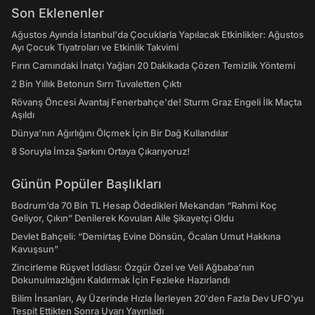
Son Eklenenler
Ağustos Ayında İstanbul'da Çocuklarla Yapılacak Etkinlikler: Ağustos
Ayı Çocuk Tiyatroları ve Etkinlik Takvimi
Fırın Camındaki İnatçı Yağları 20 Dakikada Çözen Temizlik Yöntemi
2 Bin Yıllık Betonun Sırrı Tuvaletten Çıktı
Rövanş Öncesi Avantaj Fenerbahçe'de! Sturm Graz Engeli İlk Maçta
Aşıldı
Dünya’nın Ağırlığını Ölçmek İçin Bir Dağ Kullandılar
8 Soruyla İmza Şarkını Ortaya Çıkarıyoruz!
Günün Popüler Başlıkları
Bodrum’da 70 Bin TL Hesap Ödedikleri Mekandan “Rahmi Koç
Geliyor, Çıkın” Denilerek Kovulan Aile Şikayetçi Oldu
Devlet Bahçeli: “Demirtaş Evine Dönsün, Öcalan Umut Hakkına
Kavuşsun”
Zincirleme Rüşvet İddiası: Özgür Özel ve Veli Ağbaba’nın
Dokunulmazlığını Kaldırmak İçin Fezleke Hazırlandı
Bilim İnsanları, Ay Üzerinde Hızla İlerleyen 20'den Fazla Dev UFO'yu
Tespit Ettikten Sonra Uyarı Yayınladı