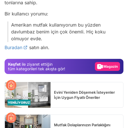
tonlarına sahip.
Bir kullanıcı yorumu:
Amerikan mutfak kullanıyorum bu yüzden
Video
davlumbaz benim için çok önemli. Hiç koku
olmuyor evde.
Test
Buradan
satın alın.
Gündem
Magazin
Keşfet
ile ziyaret ettiğin
Video
tüm kategorileri tek akışta gör!
Test
Evini Yeniden Döşemek İsteyenler
İçin Uygun Fiyatlı Öneriler
Mutfak Dolaplarınızın Parlaklığını