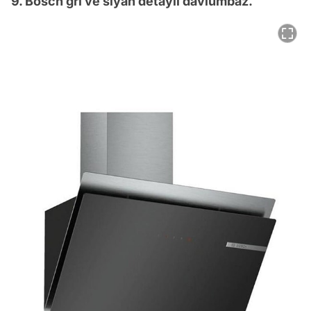
9. Bosch gri ve siyah detaylı davlumbaz.