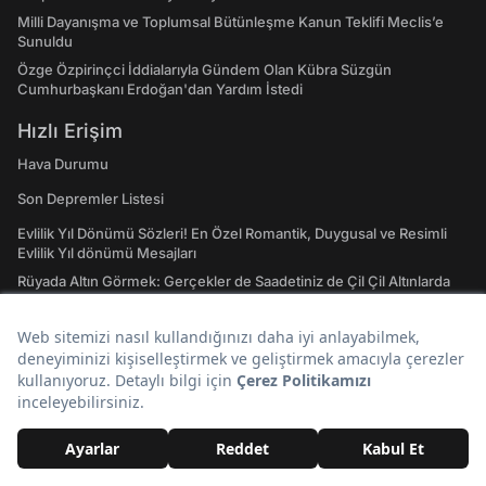
Milli Dayanışma ve Toplumsal Bütünleşme Kanun Teklifi Meclis’e
Sunuldu
Özge Özpirinçci İddialarıyla Gündem Olan Kübra Süzgün
Cumhurbaşkanı Erdoğan'dan Yardım İstedi
Hızlı Erişim
Hava Durumu
Son Depremler Listesi
Evlilik Yıl Dönümü Sözleri! En Özel Romantik, Duygusal ve Resimli
Evlilik Yıl dönümü Mesajları
Rüyada Altın Görmek: Gerçekler de Saadetiniz de Çil Çil Altınlarda
Saklı Olabilir!
Doğal Taşların Merak Edilen Tüm Etkileri, Enerjileri ve Şifa Alanları:
Hangi Doğal Taş Ne İşe Yarar?
Emojilerin Anlamları: 2023 WhatsApp, Instagram ve Twitter'da En
Çok Kullanılan Emojiler ve Anlamları
Atasözleri ve Anlamları: A'dan Z'ye Gündelik Hayatta En Sık
Kullanılan Atasözleri ve Anlamları
Tavla Diziliş Şekli Nasıldır? Erkek Tavlası ve Kız Tavlası Diziliş Şekilleri