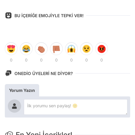
BU İÇERİĞE EMOJİYLE TEPKİ VER!
0
0
0
0
0
0
0
ONEDİO ÜYELERİ NE DİYOR?
Yorum Yazın
En Yeni İçerikler!