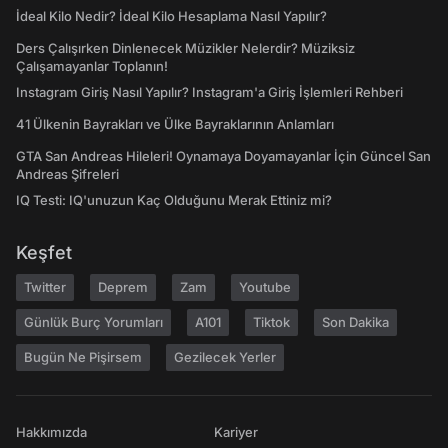
İdeal Kilo Nedir? İdeal Kilo Hesaplama Nasıl Yapılır?
Ders Çalışırken Dinlenecek Müzikler Nelerdir? Müziksiz
Çalışamayanlar Toplanın!
Instagram Giriş Nasıl Yapılır? Instagram'a Giriş İşlemleri Rehberi
41 Ülkenin Bayrakları ve Ülke Bayraklarının Anlamları
GTA San Andreas Hileleri! Oynamaya Doyamayanlar İçin Güncel San
Andreas Şifreleri
IQ Testi: IQ'unuzun Kaç Olduğunu Merak Ettiniz mi?
Keşfet
Twitter
Deprem
Zam
Youtube
Günlük Burç Yorumları
A101
Tiktok
Son Dakika
Bugün Ne Pişirsem
Gezilecek Yerler
Hakkımızda
Kariyer