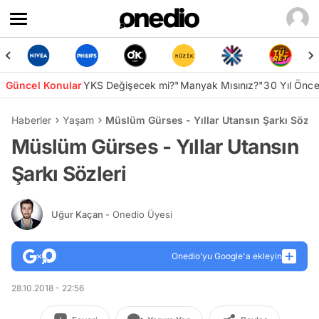
Güncel Konular
YKS Değişecek mi?
"Manyak Mısınız?"
30 Yıl Önc
Haberler
Yaşam
Müslüm Gürses - Yıllar Utansın Şarkı Sözle
Müslüm Gürses - Yıllar Utansın
Şarkı Sözleri
Uğur Kaçan
- Onedio Üyesi
Onedio’yu Google'a ekleyin
28.10.2018 - 22:56