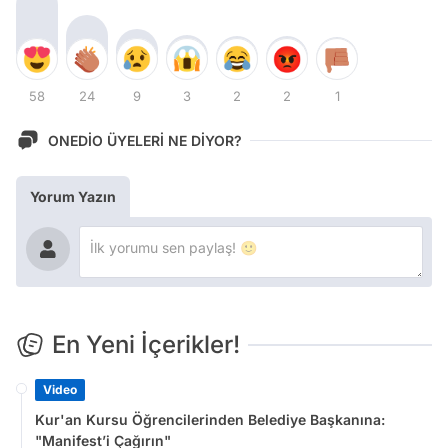
58
24
9
3
2
2
1
ONEDİO ÜYELERİ NE DİYOR?
Yorum Yazın
En Yeni İçerikler!
Video
Kur'an Kursu Öğrencilerinden Belediye Başkanına:
"Manifest’i Çağırın"