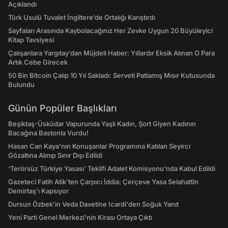
Açıklandı
Türk Usulü Tuvalet İngiltere’de Ortalığı Karıştırdı
Sayfaları Arasında Kaybolacağınız Her Zevke Uygun 20 Büyüleyici
Kitap Tavsiyesi
Çalışanlara Yargıtay’dan Müjdeli Haber: Yıllardır Eksik Alınan O Para
Artık Cebe Girecek
50 Bin Bitcoin Çalıp 10 Yıl Sakladı: Serveti Patlamış Mısır Kutusunda
Bulundu
Günün Popüler Başlıkları
Beşiktaş-Üsküdar Vapurunda Yaşlı Kadın, Şort Giyen Kadının
Bacağına Bastonla Vurdu!
Hasan Can Kaya’nın Konuşanlar Programına Katılan Seyirci
Gözaltına Alınıp Sınır Dışı Edildi
‘Terörsüz Türkiye Yasası’ Teklifi Adalet Komisyonu'nda Kabul Edildi
Gazeteci Fatih Atik'ten Çarpıcı İddia: Çerçeve Yasa Selahattin
Demirtaş'ı Kapsıyor
Dursun Özbek'in Veda Davetine Icardi'den Soğuk Yanıt
Yeni Parti Genel Merkezi'nin Kirası Ortaya Çıktı