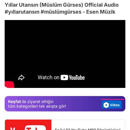
Yıllar Utansın (Müslüm Gürses) Official Audio
#yıllarutansın #müslümgürses - Esen Müzik
Video
Test
Gündem
Magazin
Keşfet
ile ziyaret ettiğin
Video
tüm kategorileri tek akışta gör!
Test