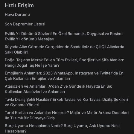
Hızlı Erişim
Hava Durumu
Son Depremler Listesi
Evlilik Yıl Dönümü Sözleri! En Özel Romantik, Duygusal ve Resimli
Evlilik Yıl dönümü Mesajları
Rüyada Altın Görmek: Gerçekler de Saadetiniz de Çil Çil Altınlarda
Saklı Olabilir!
Doğal Taşların Merak Edilen Tüm Etkileri, Enerjileri ve Şifa Alanları:
Hangi Doğal Taş Ne İşe Yarar?
Emojilerin Anlamları: 2023 WhatsApp, Instagram ve Twitter'da En
Çok Kullanılan Emojiler ve Anlamları
Atasözleri ve Anlamları: A'dan Z'ye Gündelik Hayatta En Sık
Kullanılan Atasözleri ve Anlamları
Tavla Diziliş Şekli Nasıldır? Erkek Tavlası ve Kız Tavlası Diziliş Şekilleri
ve Oynama Yönleri
Tarot Kartları ve Anlamları Nelerdir? Majör ve Minör Arkana Desteleri
İle Tılsımlı Bir Dünyaya Giriş
Burç Uyumu Hesaplama Nedir? Burç Uyumu, Aşk Uyumu Nasıl
Hesaplanır?