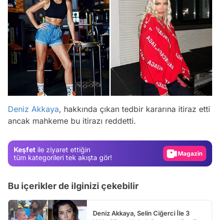
Video
Test
Deniz Akkaya
, hakkında çıkan tedbir kararına itiraz etti
ancak mahkeme bu itirazı reddetti.
Gündem
Magazin
Keşfet
ile ziyaret ettiğin
Video
tüm kategorileri tek akışta gör!
Test
Bu içerikler de ilginizi çekebilir
Deniz Akkaya, Selin Ciğerci İle 3