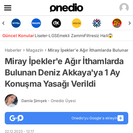
Güncel Konular
Liseler-LGS
Emekli Zammı
Filtresiz Hali😱
Haberler
Magazin
Miray İpekler'e Ağır İthamlarda Bulunan 
Miray İpekler'e Ağır İthamlarda
Bulunan Deniz Akkaya'ya 1 Ay
Konuşma Yasağı Verildi
Damla Şimşek
- Onedio Üyesi
Onedio’yu Google'a ekleyin
22.12.2023 - 12:17