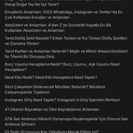
Hangi Doğal Taş Ne İşe Yarar?
Emojilerin Anlamları: 2023 WhatsApp, Instagram ve Twitter'da En
Çok Kullanılan Emojiler ve Anlamları
Atasözleri ve Anlamları: A'dan Z'ye Gündelik Hayatta En Sık
Kullanılan Atasözleri ve Anlamları
Tavla Diziliş Şekli Nasıldır? Erkek Tavlası ve Kız Tavlası Diziliş Şekilleri
ve Oynama Yönleri
Tarot Kartları ve Anlamları Nelerdir? Majör ve Minör Arkana Desteleri
İle Tılsımlı Bir Dünyaya Giriş
Burç Uyumu Hesaplama Nedir? Burç Uyumu, Aşk Uyumu Nasıl
Hesaplanır?
İdeal Kilo Nedir? İdeal Kilo Hesaplama Nasıl Yapılır?
Ders Çalışırken Dinlenecek Müzikler Nelerdir? Müziksiz
Çalışamayanlar Toplanın!
Instagram Giriş Nasıl Yapılır? Instagram'a Giriş İşlemleri Rehberi
41 Ülkenin Bayrakları ve Ülke Bayraklarının Anlamları
GTA San Andreas Hileleri! Oynamaya Doyamayanlar İçin Güncel San
Andreas Şifreleri
IQ Testi: IQ'unuzun Kaç Olduğunu Merak Ettiniz mi?