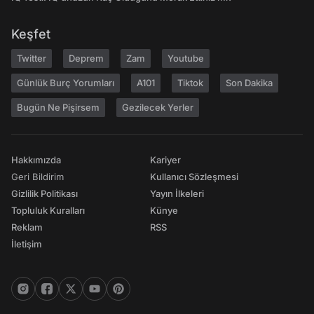
Keşfet
Twitter
Deprem
Zam
Youtube
Günlük Burç Yorumları
A101
Tiktok
Son Dakika
Bugün Ne Pişirsem
Gezilecek Yerler
Hakkımızda
Kariyer
Geri Bildirim
Kullanıcı Sözleşmesi
Gizlilik Politikası
Yayın İlkeleri
Topluluk Kuralları
Künye
Reklam
RSS
İletişim