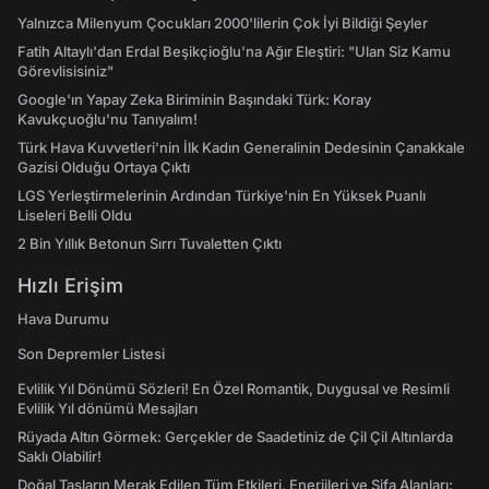
Yalnızca Milenyum Çocukları 2000'lilerin Çok İyi Bildiği Şeyler
Fatih Altaylı'dan Erdal Beşikçioğlu'na Ağır Eleştiri: "Ulan Siz Kamu
Görevlisisiniz"
Google'ın Yapay Zeka Biriminin Başındaki Türk: Koray
Kavukçuoğlu'nu Tanıyalım!
Türk Hava Kuvvetleri'nin İlk Kadın Generalinin Dedesinin Çanakkale
Gazisi Olduğu Ortaya Çıktı
LGS Yerleştirmelerinin Ardından Türkiye'nin En Yüksek Puanlı
Liseleri Belli Oldu
2 Bin Yıllık Betonun Sırrı Tuvaletten Çıktı
Hızlı Erişim
Hava Durumu
Son Depremler Listesi
Evlilik Yıl Dönümü Sözleri! En Özel Romantik, Duygusal ve Resimli
Evlilik Yıl dönümü Mesajları
Rüyada Altın Görmek: Gerçekler de Saadetiniz de Çil Çil Altınlarda
Saklı Olabilir!
Doğal Taşların Merak Edilen Tüm Etkileri, Enerjileri ve Şifa Alanları: