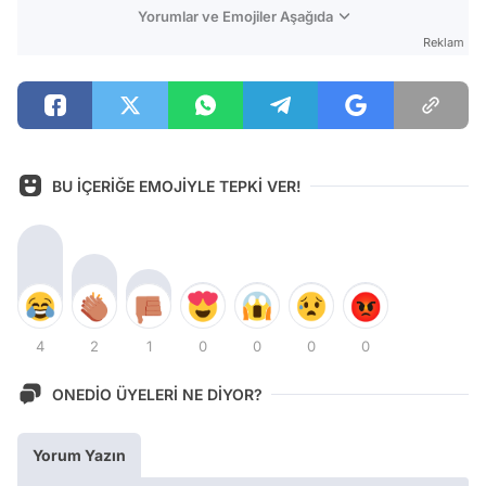
Yorumlar ve Emojiler Aşağıda
Reklam
BU İÇERİĞE EMOJİYLE TEPKİ VER!
4
2
1
0
0
0
0
ONEDİO ÜYELERİ NE DİYOR?
Yorum Yazın