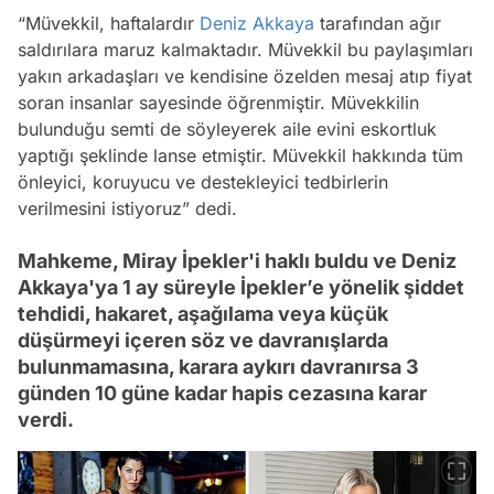
“Müvekkil, haftalardır
Deniz Akkaya
tarafından ağır
saldırılara maruz kalmaktadır. Müvekkil bu paylaşımları
yakın arkadaşları ve kendisine özelden mesaj atıp fiyat
soran insanlar sayesinde öğrenmiştir. Müvekkilin
bulunduğu semti de söyleyerek aile evini eskortluk
yaptığı şeklinde lanse etmiştir. Müvekkil hakkında tüm
önleyici, koruyucu ve destekleyici tedbirlerin
verilmesini istiyoruz” dedi.
Mahkeme, Miray İpekler'i haklı buldu ve Deniz
Akkaya'ya 1 ay süreyle İpekler’e yönelik şiddet
tehdidi, hakaret, aşağılama veya küçük
düşürmeyi içeren söz ve davranışlarda
bulunmamasına, karara aykırı davranırsa 3
günden 10 güne kadar hapis cezasına karar
verdi.