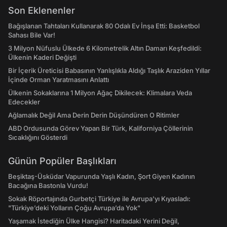
Son Eklenenler
Bağışlanan Tahtaları Kullanarak 80 Odalı Ev İnşa Etti: Basketbol
Sahası Bile Var!
3 Milyon Nüfuslu Ülkede 6 Kilometrelik Altın Damarı Keşfedildi:
Ülkenin Kaderi Değişti
Bir İçerik Üreticisi Babasının Yanlışlıkla Aldığı Taşlık Araziden Yıllar
İçinde Orman Yaratmasını Anlattı
Ülkenin Sokaklarına 1 Milyon Ağaç Dikilecek: Klimalara Veda
Edecekler
Ağlamalık Değil Ama Derin Derin Düşündüren O Ritimler
ABD Ordusunda Görev Yapan Bir Türk, Kaliforniya Çöllerinin
Sıcaklığını Gösterdi
Günün Popüler Başlıkları
Beşiktaş-Üsküdar Vapurunda Yaşlı Kadın, Şort Giyen Kadının
Bacağına Bastonla Vurdu!
Sokak Röportajında Gurbetçi Türkiye ile Avrupa'yı Kıyasladı:
"Türkiye’deki Yolların Çoğu Avrupa’da Yok"
Yaşamak İstediğin Ülke Hangisi? Haritadaki Yerini Değil,