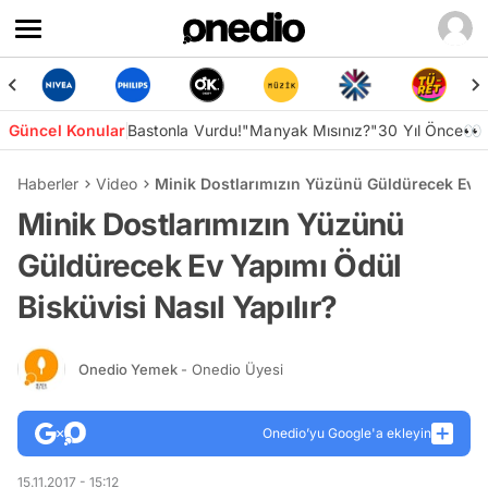
Güncel Konular
Bastonla Vurdu!
"Manyak Mısınız?"
30 Yıl Önce👀
Haberler
Video
Minik Dostlarımızın Yüzünü Güldürecek Ev Ya
Minik Dostlarımızın Yüzünü
Güldürecek Ev Yapımı Ödül
Bisküvisi Nasıl Yapılır?
Onedio Yemek
- Onedio Üyesi
Onedio’yu Google'a ekleyin
15.11.2017 - 15:12