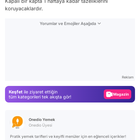
Kapalı bir kapta 1 haftaya kadar tazeliklerini
koruyacaklardır.
Yorumlar ve Emojiler Aşağıda
Video
Test
Gündem
Reklam
Magazin
Keşfet
ile ziyaret ettiğin
Video
tüm kategorileri tek akışta gör!
Test
Onedio Yemek
Onedio Üyesi
Pratik yemek tarifleri ve keyifli menüler için en eğlenceli içerikler!