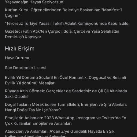
Yaşayacağın Hayatı Seçiyorsun!
Kur'an Kursu Öğrencilerinden Belediye Başkanına: "Manifest’i
Çağırın"
‘Terörsüz Türkiye Yasası’ Teklifi Adalet Komisyonu'nda Kabul Edildi
Gazeteci Fatih Atik'ten Çarpıcı İddia: Çerçeve Yasa Selahattin
Demirtaş'ı Kapsıyor
Hızlı Erişim
Hava Durumu
Son Depremler Listesi
Evlilik Yıl Dönümü Sözleri! En Özel Romantik, Duygusal ve Resimli
Evlilik Yıl dönümü Mesajları
Rüyada Altın Görmek: Gerçekler de Saadetiniz de Çil Çil Altınlarda
Saklı Olabilir!
Doğal Taşların Merak Edilen Tüm Etkileri, Enerjileri ve Şifa Alanları:
Hangi Doğal Taş Ne İşe Yarar?
Emojilerin Anlamları: 2023 WhatsApp, Instagram ve Twitter'da En
Çok Kullanılan Emojiler ve Anlamları
Atasözleri ve Anlamları: A'dan Z'ye Gündelik Hayatta En Sık
Kullanılan Atasözleri ve Anlamları