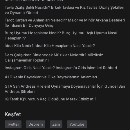
Tavla Diziliş Şekli Nasıldır? Erkek Tavlası ve Kız Tavlası Diziliş Şekilleri
ve Oynama Yönleri
Tarot Kartları ve Anlamları Nelerdir? Majör ve Minör Arkana Desteleri
İle Tılsımlı Bir Dünyaya Giriş
Burç Uyumu Hesaplama Nedir? Burç Uyumu, Aşk Uyumu Nasıl
Hesaplanır?
İdeal Kilo Nedir? İdeal Kilo Hesaplama Nasıl Yapılır?
Ders Çalışırken Dinlenecek Müzikler Nelerdir? Müziksiz
Çalışamayanlar Toplanın!
Instagram Giriş Nasıl Yapılır? Instagram'a Giriş İşlemleri Rehberi
41 Ülkenin Bayrakları ve Ülke Bayraklarının Anlamları
GTA San Andreas Hileleri! Oynamaya Doyamayanlar İçin Güncel San
Andreas Şifreleri
IQ Testi: IQ'unuzun Kaç Olduğunu Merak Ettiniz mi?
Keşfet
Twitter
Deprem
Zam
Youtube