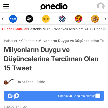
Güncel Konular
Bastonla Vurdu!
"Manyak Mısınız?"
30 Yıl Önce👀
Haberler
Gündem
Milyonların Duygu ve Düşüncelerine Ter
Milyonların Duygu ve
Düşüncelerine Tercüman Olan
15 Tweet
Talha Enes
- Editör
Onedio’yu Google'a ekleyin
11.10.2015 - 11:29