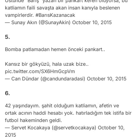
Üstünde "Barış" yazan bir pankart kefen oluyorsa, bu
katliamın faili savaşta akan insan kanıyla beslenen
vampirlerdir.
#BarısKazanacak
— Sunay Akın (@SunayAkin)
October 10, 2015
5.
Bomba patlamadan hemen önceki pankart..
Kansız bir gökyüzü, hala uzak bize..
pic.twitter.com/SX6HmGcpVm
— Can Dündar (@candundaradasi)
October 10, 2015
6.
42 yaşındayım. şahit olduğum katliamın, afetin ve
ortak acının haddi hesabı yok. hatırladığım tek istifa bir
futbol hakeminden geldi.
— Servet Kocakaya (@servetkocakaya)
October 10,
2015