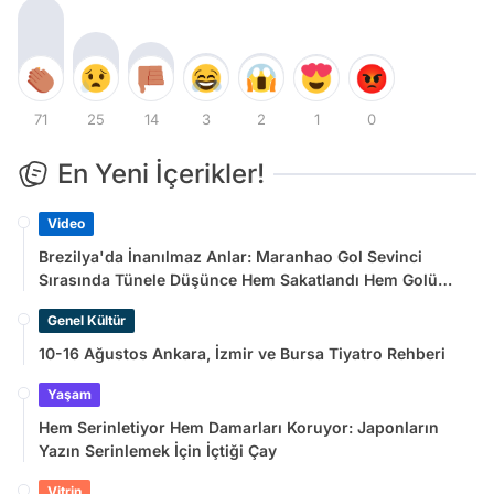
71
25
14
3
2
1
0
En Yeni İçerikler!
Video
Brezilya'da İnanılmaz Anlar: Maranhao Gol Sevinci
Sırasında Tünele Düşünce Hem Sakatlandı Hem Golü
Sayılmadı
Genel Kültür
10-16 Ağustos Ankara, İzmir ve Bursa Tiyatro Rehberi
Yaşam
Hem Serinletiyor Hem Damarları Koruyor: Japonların
Yazın Serinlemek İçin İçtiği Çay
Vitrin