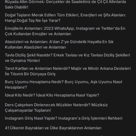
Rüyada Altın Görmek: Gerçekler de Saadetiniz de Çil Çil Altınlarda
Saklı Olabilir!
Doğal Taşların Merak Edilen Tüm Etkileri, Enerjileri ve Şifa Alanları:
Hangi Doğal Taş Ne İşe Yarar?
Emojilerin Anlamları: 2023 WhatsApp, Instagram ve Twitter'da En
Çok Kullanılan Emojiler ve Anlamları
Atasözleri ve Anlamları: A'dan Z'ye Gündelik Hayatta En Sık
Kullanılan Atasözleri ve Anlamları
Tavla Diziliş Şekli Nasıldır? Erkek Tavlası ve Kız Tavlası Diziliş Şekilleri
ve Oynama Yönleri
Tarot Kartları ve Anlamları Nelerdir? Majör ve Minör Arkana Desteleri
İle Tılsımlı Bir Dünyaya Giriş
Burç Uyumu Hesaplama Nedir? Burç Uyumu, Aşk Uyumu Nasıl
Hesaplanır?
İdeal Kilo Nedir? İdeal Kilo Hesaplama Nasıl Yapılır?
Ders Çalışırken Dinlenecek Müzikler Nelerdir? Müziksiz
Çalışamayanlar Toplanın!
Instagram Giriş Nasıl Yapılır? Instagram'a Giriş İşlemleri Rehberi
41 Ülkenin Bayrakları ve Ülke Bayraklarının Anlamları