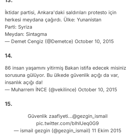
13.
İktidar partisi, Ankara'daki saldırıları protesto için
herkesi meydana çağırdı. Ülke: Yunanistan
Parti: Syriza
Meydan: Sintagma
— Demet Cengiz (@Demetce)
October 10, 2015
14.
86 insan yaşamını yitirmiş Bakan istifa edecek misiniz
sorusuna gülüyor. Bu ülkede güvenlik açığı da var,
insanlık açığı da!
— Muharrem İNCE (@vekilince)
October 10, 2015
15.
Güvenlik zaafiyeti...
@gezgin_ismail
pic.twitter.com/bIhlUeq0G9
— ismail gezgin (@gezgin_ismail)
11 Ekim 2015