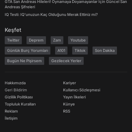
GTA San Andreas Hileleri! Oynamaya Doyamayanlar İçin Güncel San
Andreas Şifreleri
IQ Testi: IQ'unuzun Kaç Olduğunu Merak Ettiniz mi?
Keşfet
Twitter
Deprem
Zam
Youtube
Günlük Burç Yorumları
A101
Tiktok
Son Dakika
Bugün Ne Pişirsem
Gezilecek Yerler
Hakkımızda
Kariyer
Geri Bildirim
Kullanıcı Sözleşmesi
Gizlilik Politikası
Yayın İlkeleri
Topluluk Kuralları
Künye
Reklam
RSS
İletişim