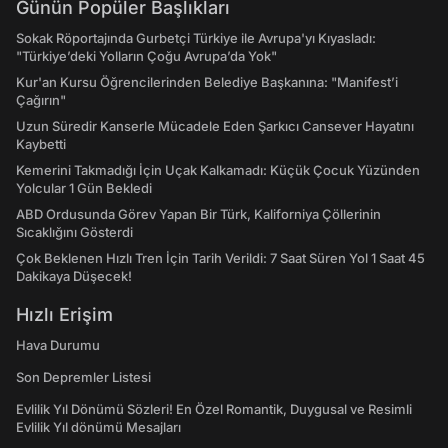
Günün Popüler Başlıkları
Sokak Röportajında Gurbetçi Türkiye ile Avrupa'yı Kıyasladı:
"Türkiye’deki Yolların Çoğu Avrupa’da Yok"
Kur'an Kursu Öğrencilerinden Belediye Başkanına: "Manifest’i
Çağırın"
Uzun Süredir Kanserle Mücadele Eden Şarkıcı Cansever Hayatını
Kaybetti
Kemerini Takmadığı İçin Uçak Kalkamadı: Küçük Çocuk Yüzünden
Yolcular 1 Gün Bekledi
ABD Ordusunda Görev Yapan Bir Türk, Kaliforniya Çöllerinin
Sıcaklığını Gösterdi
Çok Beklenen Hızlı Tren İçin Tarih Verildi: 7 Saat Süren Yol 1 Saat 45
Dakikaya Düşecek!
Hızlı Erişim
Hava Durumu
Son Depremler Listesi
Evlilik Yıl Dönümü Sözleri! En Özel Romantik, Duygusal ve Resimli
Evlilik Yıl dönümü Mesajları