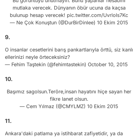
Bu görüntüyü unutmayın. Bunu yapanlar hesabını
mutlaka verecek. Dünyanın öbür ucuna da kaçsa
bulunup hesap verecek!
pic.twitter.com/UvrloIs7Kc
— Ne Çok Konuştun (@DurBirDinlee)
10 Ekim 2015
9.
O insanlar cesetlerini barış pankartlarıyla örttü, siz kanlı
ellerinizi neyle örteceksiniz?
— Fehim Taştekin (@fehimtastekin)
October 10, 2015
10.
Başımız sagolsun.Teröre,insan hayatını hiçe sayan her
fikre lanet olsun.
— Cem Yılmaz (@CMYLMZ)
10 Ekim 2015
11.
Ankara'daki patlama ya istihbarat zafiyetidir, ya da