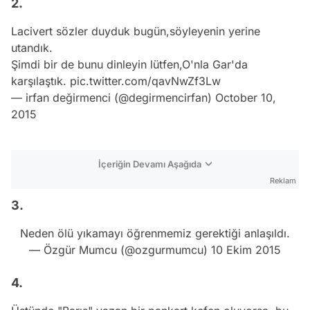
2.
Lacivert sözler duyduk bugün,söyleyenin yerine
utandık.
Şimdi bir de bunu dinleyin lütfen,O'nla Gar'da
karşılaştık.
pic.twitter.com/qavNwZf3Lw
— irfan değirmenci (@degirmencirfan)
October 10,
2015
İçeriğin Devamı Aşağıda
Reklam
3.
Neden ölü yıkamayı öğrenmemiz gerektiği anlaşıldı.
— Özgür Mumcu (@ozgurmumcu)
10 Ekim 2015
4.