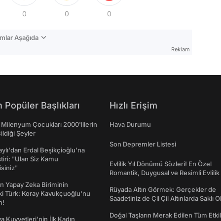
0
0
0
mlar Aşağıda
Reklam
 Popüler Başlıkları
Hızlı Erişim
 Milenyum Çocukları 2000'lilerin
Hava Durumu
ildiği Şeyler
Son Depremler Listesi
taylı'dan Erdal Beşikçioğlu'na
ştiri: "Ulan Siz Kamu
Evlilik Yıl Dönümü Sözleri! En Özel
isiniz"
Romantik, Duygusal ve Resimli Evlilik 
dönümü Mesajları
n Yapay Zeka Biriminin
Rüyada Altın Görmek: Gerçekler de
ki Türk: Koray Kavukçuoğlu'nu
Saadetiniz de Çil Çil Altınlarda Saklı Ol
m!
Doğal Taşların Merak Edilen Tüm Etkil
a Kuvvetleri'nin İlk Kadın