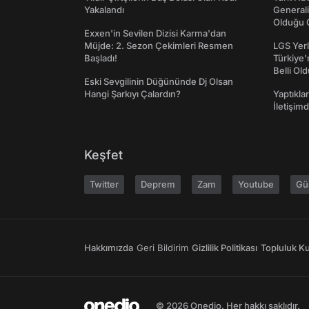
Yakalandı
Generali
Olduğu O
Exxen'in Sevilen Dizisi Karma'dan
Müjde: 2. Sezon Çekimleri Resmen
LGS Yerl
Başladı!
Türkiye'
Belli Ol
Eski Sevgilinin Düğününde Dj Olsan
Hangi Şarkıyı Çalardın?
Yaptıkla
İletişim
Keşfet
Twitter
Deprem
Zam
Youtube
Gü
Hakkımızda
Geri Bildirim
Gizlilik Politikası
Topluluk Kur
© 2026 Onedio. Her hakkı saklıdır.