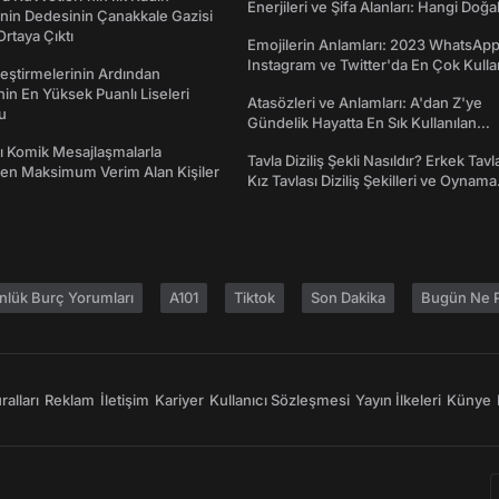
Enerjileri ve Şifa Alanları: Hangi Doğa
nin Dedesinin Çanakkale Gazisi
Ne İşe Yarar?
rtaya Çıktı
Emojilerin Anlamları: 2023 WhatsApp
Instagram ve Twitter'da En Çok Kulla
eştirmelerinin Ardından
Emojiler ve Anlamları
nin En Yüksek Puanlı Liseleri
Atasözleri ve Anlamları: A'dan Z'ye
du
Gündelik Hayatta En Sık Kullanılan
Atasözleri ve Anlamları
rı Komik Mesajlaşmalarla
Tavla Diziliş Şekli Nasıldır? Erkek Tavl
den Maksimum Verim Alan Kişiler
Kız Tavlası Diziliş Şekilleri ve Oynama
Yönleri
nlük Burç Yorumları
A101
Tiktok
Son Dakika
Bugün Ne P
alları
Reklam
İletişim
Kariyer
Kullanıcı Sözleşmesi
Yayın İlkeleri
Künye