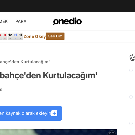
MEK
PARA
Zone Okey
Seri Diz
rbahçe'den Kurtulacağım'
erbahçe'den Kurtulacağım'
rü
en kaynak olarak ekleyin