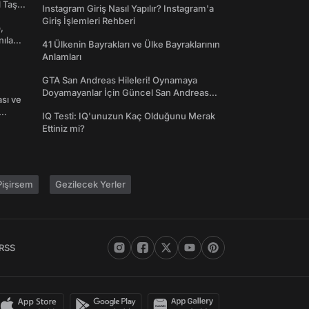
l Taş
Instagram Giriş Nasıl Yapılır? Instagram'a
Giriş İşlemleri Rehberi
,
nılan
41 Ülkenin Bayrakları ve Ülke Bayraklarının
Anlamları
GTA San Andreas Hileleri! Oynamaya
Doyamayanlar İçin Güncel San Andreas
ası ve
Şifreleri
IQ Testi: IQ'unuzun Kaç Olduğunu Merak
Ettiniz mi?
işirsem
Gezilecek Yerler
RSS