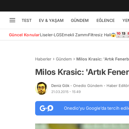
TEST
EV & YAŞAM
GÜNDEM
EĞLENCE
YE
Güncel Konular
Liseler-LGS
Emekli Zammı
Filtresiz Hali😱
Haberler
Gündem
Milos Krasic: 'Artık Fene
Milos Krasic: 'Artık Fen
Deniz Gök
- Onedio Gündem - Haber Editö
21.03.2015 - 15:49
Onedio’yu Google’da tercih edil