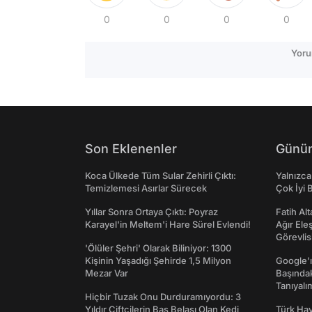
0
0
0
0
Yoru
Son Eklenenler
Günün
Koca Ülkede Tüm Sular Zehirli Çıktı:
Yalnızca
Temizlemesi Asırlar Sürecek
Çok İyi B
Yıllar Sonra Ortaya Çıktı: Poyraz
Fatih Al
Karayel'in Meltem'i Hare Sürel Evlendi!
Ağır Ele
Görevlis
'Ölüler Şehri' Olarak Biliniyor: 1300
Kişinin Yaşadığı Şehirde 1,5 Milyon
Google'ı
Mezar Var
Başında
Tanıyalı
Hiçbir Tuzak Onu Durduramıyordu: 3
Yıldır Çiftçilerin Baş Belası Olan Kedi
Türk Hav