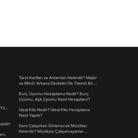
Tarot Kartları ve Anlamları Nelerdir? Majör
ve Minör Arkana Desteleri İle Tılsımlı Bir
Dünyaya Giriş
Burç Uyumu Hesaplama Nedir? Burç
Uyumu, Aşk Uyumu Nasıl Hesaplanır?
Yıl
İdeal Kilo Nedir? İdeal Kilo Hesaplama
Nasıl Yapılır?
abilir!
Ders Çalışırken Dinlenecek Müzikler
Nelerdir? Müziksiz Çalışamayanlar
eri,
Toplanın!