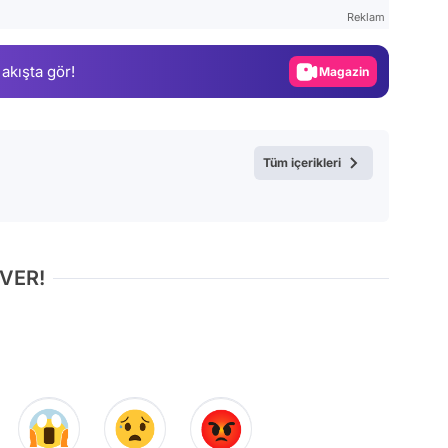
Test
Reklam
Gündem
 akışta gör!
Magazin
Video
Test
Tüm içerikleri
 VER!