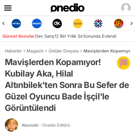
Güncel Konular
Dev Satış
12 Bin Yıllık Sır
Sonunda Evlendi
Haberler
Magazin
Ünlüler Dosyası
Mavişlerden Kopamıyor! K
Mavişlerden Kopamıyor!
Kubilay Aka, Hilal
Altınbilek'ten Sonra Bu Sefer de
Güzel Oyuncu Bade İşçil'le
Görüntülendi
Aburoski
- Onedio Editörü