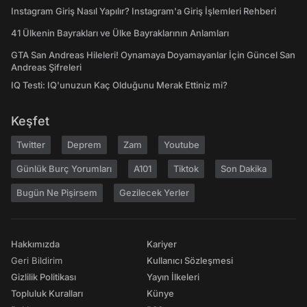
Instagram Giriş Nasıl Yapılır? Instagram'a Giriş İşlemleri Rehberi
41 Ülkenin Bayrakları ve Ülke Bayraklarının Anlamları
GTA San Andreas Hileleri! Oynamaya Doyamayanlar İçin Güncel San
Andreas Şifreleri
IQ Testi: IQ'unuzun Kaç Olduğunu Merak Ettiniz mi?
Keşfet
Twitter
Deprem
Zam
Youtube
Günlük Burç Yorumları
A101
Tiktok
Son Dakika
Bugün Ne Pişirsem
Gezilecek Yerler
Hakkımızda
Kariyer
Geri Bildirim
Kullanıcı Sözleşmesi
Gizlilik Politikası
Yayın İlkeleri
Topluluk Kuralları
Künye