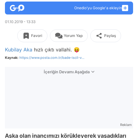
Onedio’yu Google'a ekleyin
01.10.2019 - 13:33
Favori
Yorum Yap
Paylaş
Kubilay Aka
hızlı çıktı vallahi. 😝
Kaynak:
https://www.posta.com.tr/bade-iscil-v...
İçeriğin Devamı Aşağıda
Reklam
Aşka olan inancımızı körükleyerek yaşadıkları