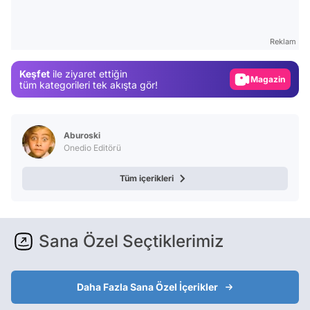
Test
Gündem
Reklam
Magazin
Keşfet
ile ziyaret ettiğin
Video
tüm kategorileri tek akışta gör!
Test
Aburoski
Onedio Editörü
Tüm içerikleri
Sana Özel Seçtiklerimiz
Daha Fazla Sana Özel İçerikler