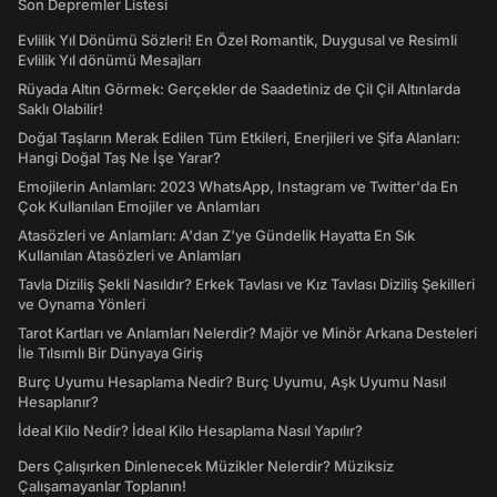
Son Depremler Listesi
Evlilik Yıl Dönümü Sözleri! En Özel Romantik, Duygusal ve Resimli
Evlilik Yıl dönümü Mesajları
Rüyada Altın Görmek: Gerçekler de Saadetiniz de Çil Çil Altınlarda
Saklı Olabilir!
Doğal Taşların Merak Edilen Tüm Etkileri, Enerjileri ve Şifa Alanları:
Hangi Doğal Taş Ne İşe Yarar?
Emojilerin Anlamları: 2023 WhatsApp, Instagram ve Twitter'da En
Çok Kullanılan Emojiler ve Anlamları
Atasözleri ve Anlamları: A'dan Z'ye Gündelik Hayatta En Sık
Kullanılan Atasözleri ve Anlamları
Tavla Diziliş Şekli Nasıldır? Erkek Tavlası ve Kız Tavlası Diziliş Şekilleri
ve Oynama Yönleri
Tarot Kartları ve Anlamları Nelerdir? Majör ve Minör Arkana Desteleri
İle Tılsımlı Bir Dünyaya Giriş
Burç Uyumu Hesaplama Nedir? Burç Uyumu, Aşk Uyumu Nasıl
Hesaplanır?
İdeal Kilo Nedir? İdeal Kilo Hesaplama Nasıl Yapılır?
Ders Çalışırken Dinlenecek Müzikler Nelerdir? Müziksiz
Çalışamayanlar Toplanın!