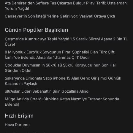
Ata Demirer'den Şeflere Taş Çıkartan Bulgur Pilavı Tarifi: Ustalardan
Yorum Yağdı!
Cansever'in Son İsteği Yerine Getiriliyor: Vasiyeti Ortaya Çıktı
Günün Popüler Başlıkları
Çeşme'de Kumrucuya Tepki Yağdı! 1,5 Saatlik Süreyi Aşana 2 Bin TL
Ücret
8 Milyonluk Euro'luk Soygunun Firari Şüphelisi Olan Türk Çift,
İzmir'de Evlendi: Almanlar 'Utanmaz Çift' Dedi!
Çocuklar Duymasın'ın Şükrü'sü Şükrü Koruyucu'nun Son Hali
Gündem Oldu!
Sakarya'da Limonata Satıp iPhone 15 Alan Genç Girişimci Günlük
Kazancını Paylaştı
ultrAslan Lideri Sebahattin Şirin Gözaltına Alındı
Müge Anlı'da Ortalığı Birbirine Katan Nazmiye Tutaner Sonunda
Evlendi!
Hızlı Erişim
Hava Durumu