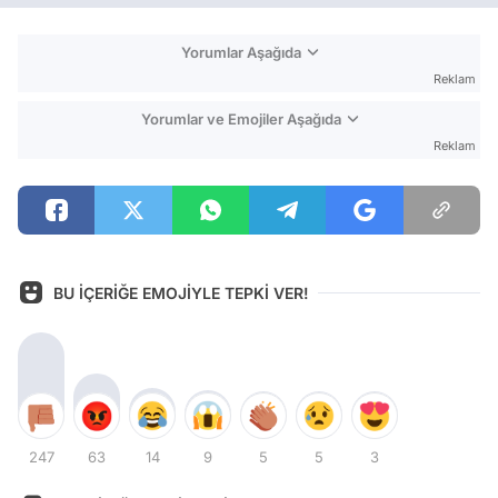
Yorumlar Aşağıda
Reklam
Yorumlar ve Emojiler Aşağıda
Reklam
BU İÇERİĞE EMOJİYLE TEPKİ VER!
247
63
14
9
5
5
3