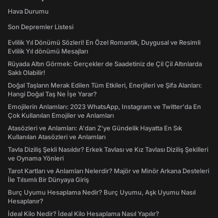
Hava Durumu
Son Depremler Listesi
Evlilik Yıl Dönümü Sözleri! En Özel Romantik, Duygusal ve Resimli
Evlilik Yıl dönümü Mesajları
Rüyada Altın Görmek: Gerçekler de Saadetiniz de Çil Çil Altınlarda
Saklı Olabilir!
Doğal Taşların Merak Edilen Tüm Etkileri, Enerjileri ve Şifa Alanları:
Hangi Doğal Taş Ne İşe Yarar?
Emojilerin Anlamları: 2023 WhatsApp, Instagram ve Twitter'da En
Çok Kullanılan Emojiler ve Anlamları
Atasözleri ve Anlamları: A'dan Z'ye Gündelik Hayatta En Sık
Kullanılan Atasözleri ve Anlamları
Tavla Diziliş Şekli Nasıldır? Erkek Tavlası ve Kız Tavlası Diziliş Şekilleri
ve Oynama Yönleri
Tarot Kartları ve Anlamları Nelerdir? Majör ve Minör Arkana Desteleri
İle Tılsımlı Bir Dünyaya Giriş
Burç Uyumu Hesaplama Nedir? Burç Uyumu, Aşk Uyumu Nasıl
Hesaplanır?
İdeal Kilo Nedir? İdeal Kilo Hesaplama Nasıl Yapılır?