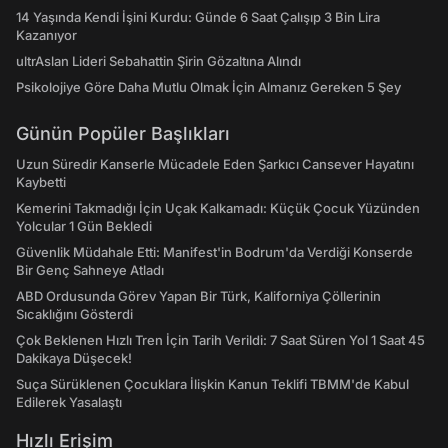
14 Yaşında Kendi İşini Kurdu: Günde 6 Saat Çalışıp 3 Bin Lira
Kazanıyor
ultrAslan Lideri Sebahattin Şirin Gözaltına Alındı
Psikolojiye Göre Daha Mutlu Olmak İçin Almanız Gereken 5 Şey
Günün Popüler Başlıkları
Uzun Süredir Kanserle Mücadele Eden Şarkıcı Cansever Hayatını
Kaybetti
Kemerini Takmadığı İçin Uçak Kalkamadı: Küçük Çocuk Yüzünden
Yolcular 1 Gün Bekledi
Güvenlik Müdahale Etti: Manifest'in Bodrum'da Verdiği Konserde
Bir Genç Sahneye Atladı
ABD Ordusunda Görev Yapan Bir Türk, Kaliforniya Çöllerinin
Sıcaklığını Gösterdi
Çok Beklenen Hızlı Tren İçin Tarih Verildi: 7 Saat Süren Yol 1 Saat 45
Dakikaya Düşecek!
Suça Sürüklenen Çocuklara İlişkin Kanun Teklifi TBMM'de Kabul
Edilerek Yasalaştı
Hızlı Erişim