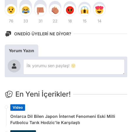
76
33
31
22
18
15
14
ONEDİO ÜYELERİ NE DİYOR?
Yorum Yazın
En Yeni İçerikler!
Video
Onlarca Dil Bilen Japon İnternet Fenomeni Eski Milli
Futbolcu Tarık Hodzic'le Karşılaştı