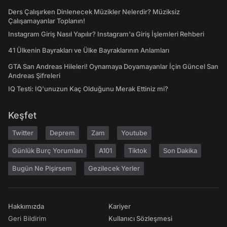
Ders Çalışırken Dinlenecek Müzikler Nelerdir? Müziksiz
Çalışamayanlar Toplanın!
Instagram Giriş Nasıl Yapılır? Instagram'a Giriş İşlemleri Rehberi
41 Ülkenin Bayrakları ve Ülke Bayraklarının Anlamları
GTA San Andreas Hileleri! Oynamaya Doyamayanlar İçin Güncel San
Andreas Şifreleri
IQ Testi: IQ'unuzun Kaç Olduğunu Merak Ettiniz mi?
Keşfet
Twitter
Deprem
Zam
Youtube
Günlük Burç Yorumları
A101
Tiktok
Son Dakika
Bugün Ne Pişirsem
Gezilecek Yerler
Hakkımızda
Kariyer
Geri Bildirim
Kullanıcı Sözleşmesi