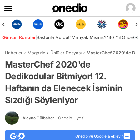
Güncel Konular
Bastonla Vurdu!
"Manyak Mısınız?"
30 Yıl Önce👀
Haberler
Magazin
Ünlüler Dosyası
MasterChef 2020'de Dedik
MasterChef 2020'de
Dedikodular Bitmiyor! 12.
Haftanın da Elenecek İsminin
Sızdığı Söyleniyor
Aleyna Gülbahar
- Onedio Üyesi
Onedio’yu Google'a ekleyin