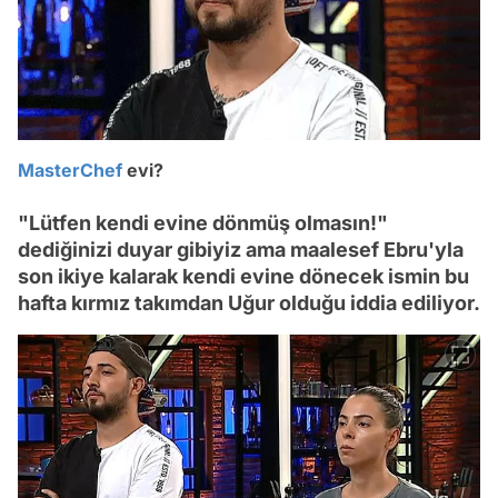
MasterChef
evi?
"Lütfen kendi evine dönmüş olmasın!"
dediğinizi duyar gibiyiz ama maalesef Ebru'yla
son ikiye kalarak kendi evine dönecek ismin bu
hafta kırmız takımdan Uğur olduğu iddia ediliyor.