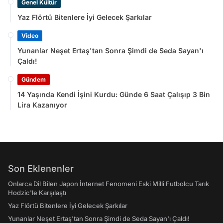
Genel Kültür
Yaz Flörtü Bitenlere İyi Gelecek Şarkılar
Video
Yunanlar Neşet Ertaş'tan Sonra Şimdi de Seda Sayan'ı
Çaldı!
Gündem
14 Yaşında Kendi İşini Kurdu: Günde 6 Saat Çalışıp 3 Bin
Lira Kazanıyor
Son Eklenenler
Onlarca Dil Bilen Japon İnternet Fenomeni Eski Milli Futbolcu Tarık
Hodzic'le Karşılaştı
Yaz Flörtü Bitenlere İyi Gelecek Şarkılar
Yunanlar Neşet Ertaş'tan Sonra Şimdi de Seda Sayan'ı Çaldı!