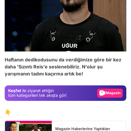
Haftanın dedikodusunu da verdiğimize göre bir kez
Video
daha 'Sızıntı Reis'e seslenebiliriz. N'olur şu
Test
yarışmanın tadını kaçırma artık be!
Gündem
Magazin
Keşfet
ile ziyaret ettiğin
tüm kategorileri tek akışta gör!
Video
Test
👇
Magazin Haberlerine Yaptıkları