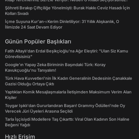
Şöhreti Bırakıp Çiftçiliğe Yönelmişti: Burak Hakkı Ceviz Hasadı İçin
Kolları Sıvadı
İçme Suyuna Kur'an-ı Kerim Dinletiliyor: 31 Yıllık Alışkanlık, O
İlimizde 24 Saat Devam Ediyor
Günün Popüler Başlıkları
Fatih Altaylı'dan Erdal Beşikçioğlu'na Ağır Eleştiri: "Ulan Siz Kamu
Görevlisisiniz"
Google'ın Yapay Zeka Biriminin Başındaki Türk: Koray
Kavukçuoğlu'nu Tanıyalım!
Türk Hava Kuvvetleri'nin İlk Kadın Generalinin Dedesinin Çanakkale
Gazisi Olduğu Ortaya Çıktı
Yaptıkları Komik Mesajlaşmalarla İletişimden Maksimum Verim Alan
Kişiler
Toygar Işıklı'dan Gururlandıran Başarı! Grammy Ödülleri'nde Oy
Verecek Jüri Üyeleri Arasına Seçildi
Tarla İşçisiydi Modellere Taş Çıkarttı: Viral Olan Kadının Son Haline
Beğeni Yağdı
Hızlı Erişim