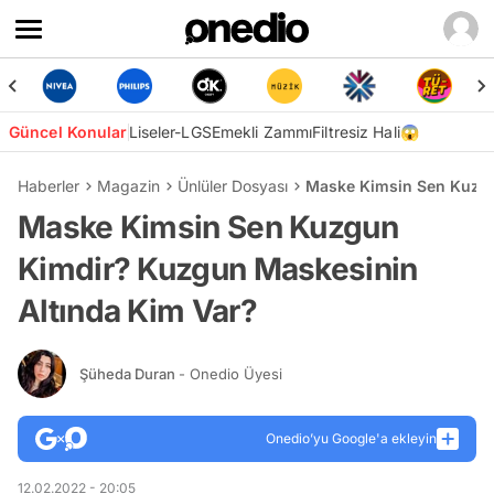
Güncel Konular
Liseler-LGS
Emekli Zammı
Filtresiz Hali😱
Haberler
Magazin
Ünlüler Dosyası
Maske Kimsin Sen Kuzgu
Maske Kimsin Sen Kuzgun
Kimdir? Kuzgun Maskesinin
Altında Kim Var?
Şüheda Duran
- Onedio Üyesi
Onedio’yu Google'a ekleyin
12.02.2022 - 20:05