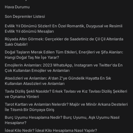
Hava Durumu
Son Depremler Listesi
Evlilik Yıl Dönümü Sözleri! En Özel Romantik, Duygusal ve Resimli
Evlilik Yıl dönümü Mesajları
Rüyada Altın Görmek: Gerçekler de Saadetiniz de Çil Çil Altınlarda
Saklı Olabilir!
Doğal Taşların Merak Edilen Tüm Etkileri, Enerjileri ve Şifa Alanları:
Hangi Doğal Taş Ne İşe Yarar?
Emojilerin Anlamları: 2023 WhatsApp, Instagram ve Twitter'da En
Çok Kullanılan Emojiler ve Anlamları
Atasözleri ve Anlamları: A'dan Z'ye Gündelik Hayatta En Sık
Kullanılan Atasözleri ve Anlamları
Tavla Diziliş Şekli Nasıldır? Erkek Tavlası ve Kız Tavlası Diziliş Şekilleri
ve Oynama Yönleri
Tarot Kartları ve Anlamları Nelerdir? Majör ve Minör Arkana Desteleri
İle Tılsımlı Bir Dünyaya Giriş
Burç Uyumu Hesaplama Nedir? Burç Uyumu, Aşk Uyumu Nasıl
Hesaplanır?
İdeal Kilo Nedir? İdeal Kilo Hesaplama Nasıl Yapılır?