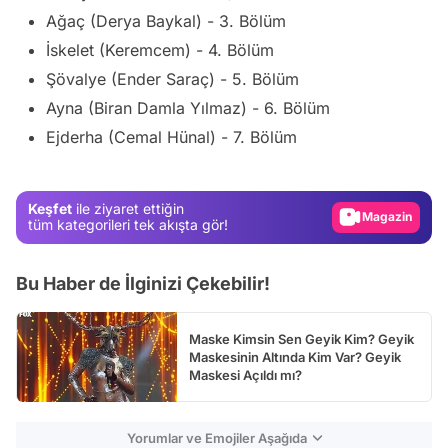
Ağaç (Derya Baykal) - 3. Bölüm
İskelet (Keremcem) - 4. Bölüm
Şövalye (Ender Saraç) - 5. Bölüm
Ayna (Biran Damla Yılmaz) - 6. Bölüm
Video
Ejderha (Cemal Hünal) - 7. Bölüm
Test
Gündem
Keşfet
ile ziyaret ettiğin
Magazin
tüm kategorileri tek akışta gör!
Video
Bu Haber de İlginizi Çekebilir!
Test
Maske Kimsin Sen Geyik Kim? Geyik
Maskesinin Altında Kim Var? Geyik
Maskesi Açıldı mı?
Yorumlar ve Emojiler Aşağıda