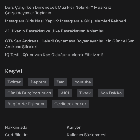
Ders Çalışırken Dinlenecek Müzikler Nelerdir? Müziksiz
Çalışamayanlar Toplanın!
Instagram Giriş Nasıl Yapılır? Instagram'a Giriş İşlemleri Rehberi
41 Ülkenin Bayrakları ve Ülke Bayraklarının Anlamları
GTA San Andreas Hileleri! Oynamaya Doyamayanlar İçin Güncel San
Andreas Şifreleri
IQ Testi: IQ'unuzun Kaç Olduğunu Merak Ettiniz mi?
Keşfet
Twitter
Deprem
Zam
Youtube
Günlük Burç Yorumları
A101
Tiktok
Son Dakika
Bugün Ne Pişirsem
Gezilecek Yerler
Hakkımızda
Kariyer
Geri Bildirim
Kullanıcı Sözleşmesi