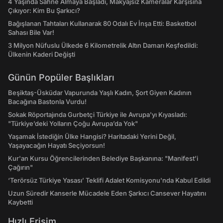
4 Yaşında Sahne Almaya Başladı, Makyajsız Kameralar Karşısına
Çıkıyor: Kim Bu Şarkıcı?
Bağışlanan Tahtaları Kullanarak 80 Odalı Ev İnşa Etti: Basketbol
Sahası Bile Var!
3 Milyon Nüfuslu Ülkede 6 Kilometrelik Altın Damarı Keşfedildi:
Ülkenin Kaderi Değişti
Günün Popüler Başlıkları
Beşiktaş-Üsküdar Vapurunda Yaşlı Kadın, Şort Giyen Kadının
Bacağına Bastonla Vurdu!
Sokak Röportajında Gurbetçi Türkiye ile Avrupa'yı Kıyasladı:
"Türkiye’deki Yolların Çoğu Avrupa’da Yok"
Yaşamak İstediğin Ülke Hangisi? Haritadaki Yerini Değil,
Yaşayacağın Hayatı Seçiyorsun!
Kur'an Kursu Öğrencilerinden Belediye Başkanına: "Manifest’i
Çağırın"
‘Terörsüz Türkiye Yasası’ Teklifi Adalet Komisyonu'nda Kabul Edildi
Uzun Süredir Kanserle Mücadele Eden Şarkıcı Cansever Hayatını
Kaybetti
Hızlı Erişim