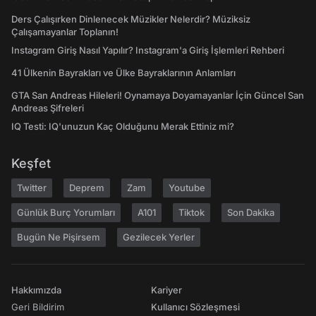
Ders Çalışırken Dinlenecek Müzikler Nelerdir? Müziksiz
Çalışamayanlar Toplanın!
Instagram Giriş Nasıl Yapılır? Instagram'a Giriş İşlemleri Rehberi
41 Ülkenin Bayrakları ve Ülke Bayraklarının Anlamları
GTA San Andreas Hileleri! Oynamaya Doyamayanlar İçin Güncel San
Andreas Şifreleri
IQ Testi: IQ'unuzun Kaç Olduğunu Merak Ettiniz mi?
Keşfet
Twitter
Deprem
Zam
Youtube
Günlük Burç Yorumları
A101
Tiktok
Son Dakika
Bugün Ne Pişirsem
Gezilecek Yerler
Hakkımızda
Kariyer
Geri Bildirim
Kullanıcı Sözleşmesi