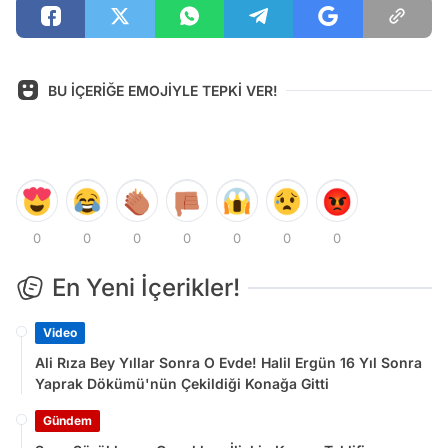
BU İÇERİĞE EMOJİYLE TEPKİ VER!
0
0
0
0
0
0
0
En Yeni İçerikler!
Video
Ali Rıza Bey Yıllar Sonra O Evde! Halil Ergün 16 Yıl Sonra
Yaprak Dökümü'nün Çekildiği Konağa Gitti
Gündem