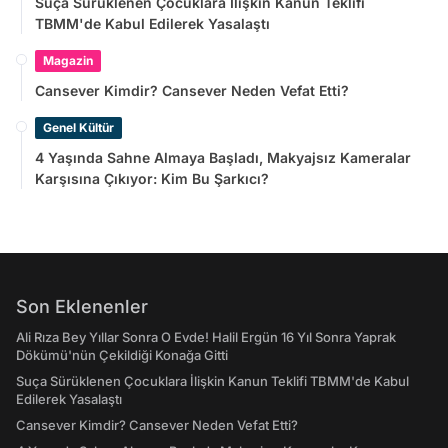
Suça Sürüklenen Çocuklara İlişkin Kanun Teklifi
TBMM'de Kabul Edilerek Yasalaştı
Magazin
Cansever Kimdir? Cansever Neden Vefat Etti?
Genel Kültür
4 Yaşında Sahne Almaya Başladı, Makyajsız Kameralar
Karşısına Çıkıyor: Kim Bu Şarkıcı?
Son Eklenenler
Ali Rıza Bey Yıllar Sonra O Evde! Halil Ergün 16 Yıl Sonra Yaprak
Dökümü'nün Çekildiği Konağa Gitti
Suça Sürüklenen Çocuklara İlişkin Kanun Teklifi TBMM'de Kabul
Edilerek Yasalaştı
Cansever Kimdir? Cansever Neden Vefat Etti?