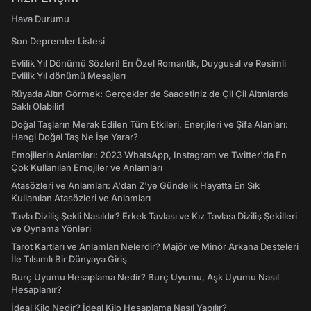
Hava Durumu
Son Depremler Listesi
Evlilik Yıl Dönümü Sözleri! En Özel Romantik, Duygusal ve Resimli
Evlilik Yıl dönümü Mesajları
Rüyada Altın Görmek: Gerçekler de Saadetiniz de Çil Çil Altınlarda
Saklı Olabilir!
Doğal Taşların Merak Edilen Tüm Etkileri, Enerjileri ve Şifa Alanları:
Hangi Doğal Taş Ne İşe Yarar?
Emojilerin Anlamları: 2023 WhatsApp, Instagram ve Twitter'da En
Çok Kullanılan Emojiler ve Anlamları
Atasözleri ve Anlamları: A'dan Z'ye Gündelik Hayatta En Sık
Kullanılan Atasözleri ve Anlamları
Tavla Diziliş Şekli Nasıldır? Erkek Tavlası ve Kız Tavlası Diziliş Şekilleri
ve Oynama Yönleri
Tarot Kartları ve Anlamları Nelerdir? Majör ve Minör Arkana Desteleri
İle Tılsımlı Bir Dünyaya Giriş
Burç Uyumu Hesaplama Nedir? Burç Uyumu, Aşk Uyumu Nasıl
Hesaplanır?
İdeal Kilo Nedir? İdeal Kilo Hesaplama Nasıl Yapılır?