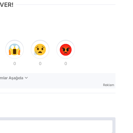
 VER!
0
0
0
mlar Aşağıda
Reklam