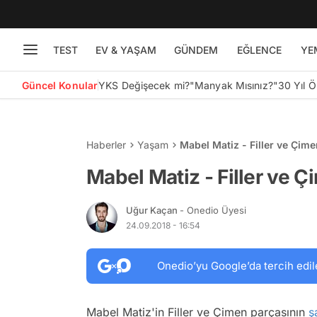
TEST
EV & YAŞAM
GÜNDEM
EĞLENCE
YE
Güncel Konular
YKS Değişecek mi?
"Manyak Mısınız?"
30 Yıl 
Haberler
Yaşam
Mabel Matiz - Filler ve Çime
Mabel Matiz - Filler ve Ç
Uğur Kaçan
- Onedio Üyesi
24.09.2018 - 16:54
Onedio’yu Google’da tercih edil
Mabel Matiz'in Filler ve Çimen parçasının
ş