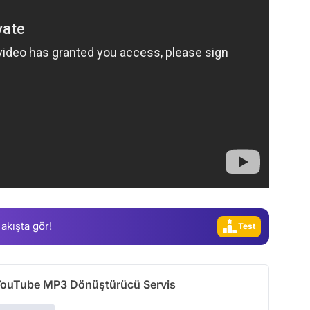
Video
Test
Gündem
Magazin
Video
 akışta gör!
Test
 YouTube MP3 Dönüştürücü Servis