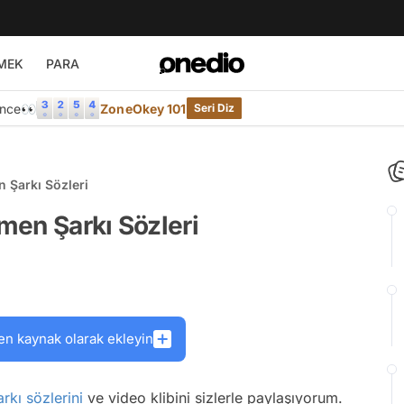
MEK
PARA
Önce👀
ZoneOkey 101
Seri Diz
n Şarkı Sözleri
imen Şarkı Sözleri
en kaynak olarak ekleyin
arkı sözlerini
ve video klibini sizlerle paylaşıyorum.