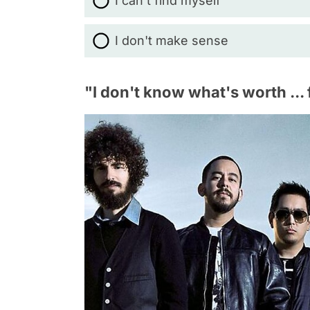
I can't find myself
I don't make sense
"I don't know what's worth ...