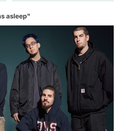
as asleep"