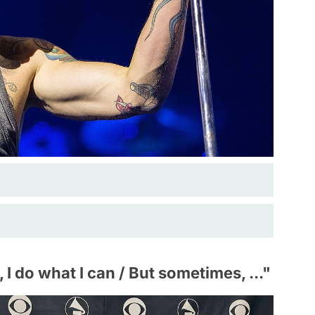
I do what I can / But sometimes, ..."