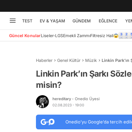
TEST
EV & YAŞAM
GÜNDEM
EĞLENCE
YE
Güncel Konular
Liseler-LGS
Emekli Zammı
Filtresiz Hali😱
Haberler
Genel Kültür
Müzik
Linkin Park’ın
Linkin Park’ın Şarkı Söz
misin?
hereditary
- Onedio Üyesi
02.08.2023 - 19:00
Onedio’yu Google’da tercih edil