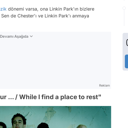
zik
dönemi varsa, ona Linkin Park'ın bizlere
. Sen de Chester'ı ve Linkin Park'ı anmaya
n Devamı Aşağıda
Reklam
 ... / While I find a place to rest"