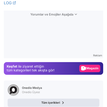
LOG
Yorumlar ve Emojiler Aşağıda
Video
Test
Reklam
Gündem
Keşfet
ile ziyaret ettiğin
Magazin
tüm kategorileri tek akışta gör!
Video
Test
Onedio Medya
Onedio Üyesi
Tüm içerikleri