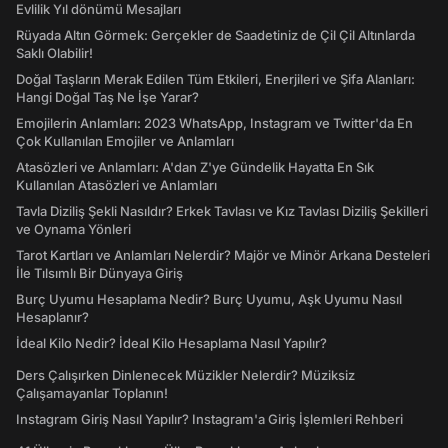
Evlilik Yıl dönümü Mesajları
Rüyada Altın Görmek: Gerçekler de Saadetiniz de Çil Çil Altınlarda
Saklı Olabilir!
Doğal Taşların Merak Edilen Tüm Etkileri, Enerjileri ve Şifa Alanları:
Hangi Doğal Taş Ne İşe Yarar?
Emojilerin Anlamları: 2023 WhatsApp, Instagram ve Twitter'da En
Çok Kullanılan Emojiler ve Anlamları
Atasözleri ve Anlamları: A'dan Z'ye Gündelik Hayatta En Sık
Kullanılan Atasözleri ve Anlamları
Tavla Diziliş Şekli Nasıldır? Erkek Tavlası ve Kız Tavlası Diziliş Şekilleri
ve Oynama Yönleri
Tarot Kartları ve Anlamları Nelerdir? Majör ve Minör Arkana Desteleri
İle Tılsımlı Bir Dünyaya Giriş
Burç Uyumu Hesaplama Nedir? Burç Uyumu, Aşk Uyumu Nasıl
Hesaplanır?
İdeal Kilo Nedir? İdeal Kilo Hesaplama Nasıl Yapılır?
Ders Çalışırken Dinlenecek Müzikler Nelerdir? Müziksiz
Çalışamayanlar Toplanın!
Instagram Giriş Nasıl Yapılır? Instagram'a Giriş İşlemleri Rehberi