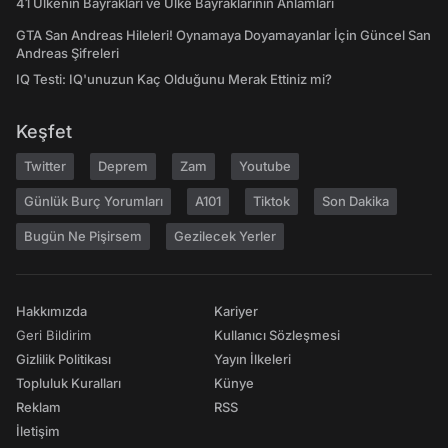
41 Ülkenin Bayrakları ve Ülke Bayraklarının Anlamları
GTA San Andreas Hileleri! Oynamaya Doyamayanlar İçin Güncel San
Andreas Şifreleri
IQ Testi: IQ'unuzun Kaç Olduğunu Merak Ettiniz mi?
Keşfet
Twitter
Deprem
Zam
Youtube
Günlük Burç Yorumları
A101
Tiktok
Son Dakika
Bugün Ne Pişirsem
Gezilecek Yerler
Hakkımızda
Kariyer
Geri Bildirim
Kullanıcı Sözleşmesi
Gizlilik Politikası
Yayın İlkeleri
Topluluk Kuralları
Künye
Reklam
RSS
İletişim