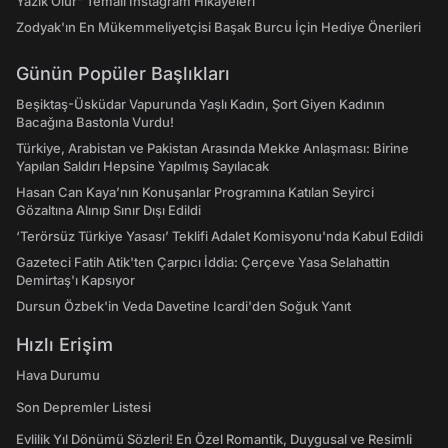
Yazık Olur" Temalı Instagram Hikayeleri
Zodyak'ın En Mükemmeliyetçisi Başak Burcu İçin Hediye Önerileri
Günün Popüler Başlıkları
Beşiktaş-Üsküdar Vapurunda Yaşlı Kadın, Şort Giyen Kadının
Bacağına Bastonla Vurdu!
Türkiye, Arabistan ve Pakistan Arasında Mekke Anlaşması: Birine
Yapılan Saldırı Hepsine Yapılmış Sayılacak
Hasan Can Kaya’nın Konuşanlar Programına Katılan Seyirci
Gözaltına Alınıp Sınır Dışı Edildi
‘Terörsüz Türkiye Yasası’ Teklifi Adalet Komisyonu'nda Kabul Edildi
Gazeteci Fatih Atik'ten Çarpıcı İddia: Çerçeve Yasa Selahattin
Demirtaş'ı Kapsıyor
Dursun Özbek'in Veda Davetine Icardi'den Soğuk Yanıt
Hızlı Erişim
Hava Durumu
Son Depremler Listesi
Evlilik Yıl Dönümü Sözleri! En Özel Romantik, Duygusal ve Resimli