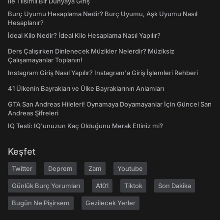
İle Tılsımlı Bir Dünyaya Giriş
Burç Uyumu Hesaplama Nedir? Burç Uyumu, Aşk Uyumu Nasıl
Hesaplanır?
İdeal Kilo Nedir? İdeal Kilo Hesaplama Nasıl Yapılır?
Ders Çalışırken Dinlenecek Müzikler Nelerdir? Müziksiz
Çalışamayanlar Toplanın!
Instagram Giriş Nasıl Yapılır? Instagram'a Giriş İşlemleri Rehberi
41 Ülkenin Bayrakları ve Ülke Bayraklarının Anlamları
GTA San Andreas Hileleri! Oynamaya Doyamayanlar İçin Güncel San
Andreas Şifreleri
IQ Testi: IQ'unuzun Kaç Olduğunu Merak Ettiniz mi?
Keşfet
Twitter
Deprem
Zam
Youtube
Günlük Burç Yorumları
A101
Tiktok
Son Dakika
Bugün Ne Pişirsem
Gezilecek Yerler