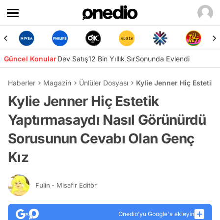
Güncel Konular
Dev Satış
12 Bin Yıllık Sır
Sonunda Evlendi
Haberler
Magazin
Ünlüler Dosyası
Kylie Jenner Hiç Esteti
Kylie Jenner Hiç Estetik
Yaptırmasaydı Nasıl Görünürdü
Sorusunun Cevabı Olan Genç
Kız
Fulin
- Misafir Editör
Onedio’yu Google'a ekleyin