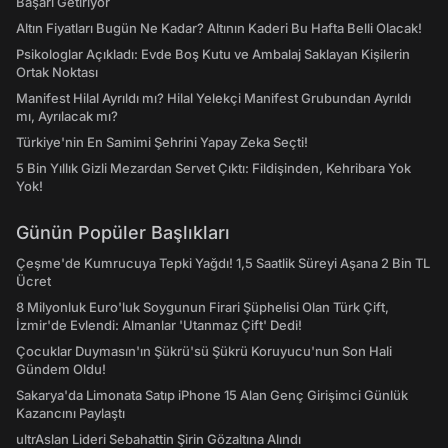
Başarı Getiriyor
Altın Fiyatları Bugün Ne Kadar? Altının Kaderi Bu Hafta Belli Olacak!
Psikologlar Açıkladı: Evde Boş Kutu ve Ambalaj Saklayan Kişilerin
Ortak Noktası
Manifest Hilal Ayrıldı mı? Hilal Yelekçi Manifest Grubundan Ayrıldı
mı, Ayrılacak mı?
Türkiye'nin En Samimi Şehrini Yapay Zeka Seçti!
5 Bin Yıllık Gizli Mezardan Servet Çıktı: Fildişinden, Kehribara Yok
Yok!
Günün Popüler Başlıkları
Çeşme'de Kumrucuya Tepki Yağdı! 1,5 Saatlik Süreyi Aşana 2 Bin TL
Ücret
8 Milyonluk Euro'luk Soygunun Firari Şüphelisi Olan Türk Çift,
İzmir'de Evlendi: Almanlar 'Utanmaz Çift' Dedi!
Çocuklar Duymasın'ın Şükrü'sü Şükrü Koruyucu'nun Son Hali
Gündem Oldu!
Sakarya'da Limonata Satıp iPhone 15 Alan Genç Girişimci Günlük
Kazancını Paylaştı
ultrAslan Lideri Sebahattin Şirin Gözaltına Alındı