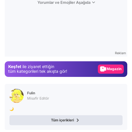
Yorumlar ve Emojiler Aşağıda
Video
Test
Gündem
Reklam
Magazin
Keşfet
ile ziyaret ettiğin
Video
tüm kategorileri tek akışta gör!
Test
Fulin
Misafir Editör
🌙
Tüm içerikleri