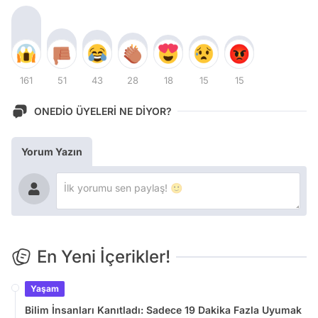
161
51
43
28
18
15
15
ONEDİO ÜYELERİ NE DİYOR?
Yorum Yazın
En Yeni İçerikler!
Yaşam
Bilim İnsanları Kanıtladı: Sadece 19 Dakika Fazla Uyumak