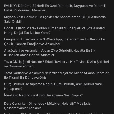
Evlilik Yıl Dönümü Sözleri! En Özel Romantik, Duygusal ve Resimli
Evlilik Yıl dönümü Mesajları
Rüyada Altın Görmek: Gerçekler de Saadetiniz de Çil Çil Altınlarda
Saklı Olabilir!
Doğal Taşların Merak Edilen Tüm Etkileri, Enerjileri ve Şifa Alanları:
Hangi Doğal Taş Ne İşe Yarar?
Emojilerin Anlamları: 2023 WhatsApp, Instagram ve Twitter'da En
Çok Kullanılan Emojiler ve Anlamları
Atasözleri ve Anlamları: A'dan Z'ye Gündelik Hayatta En Sık
Kullanılan Atasözleri ve Anlamları
Tavla Diziliş Şekli Nasıldır? Erkek Tavlası ve Kız Tavlası Diziliş Şekilleri
ve Oynama Yönleri
Tarot Kartları ve Anlamları Nelerdir? Majör ve Minör Arkana Desteleri
İle Tılsımlı Bir Dünyaya Giriş
Burç Uyumu Hesaplama Nedir? Burç Uyumu, Aşk Uyumu Nasıl
Hesaplanır?
İdeal Kilo Nedir? İdeal Kilo Hesaplama Nasıl Yapılır?
Ders Çalışırken Dinlenecek Müzikler Nelerdir? Müziksiz
Çalışamayanlar Toplanın!