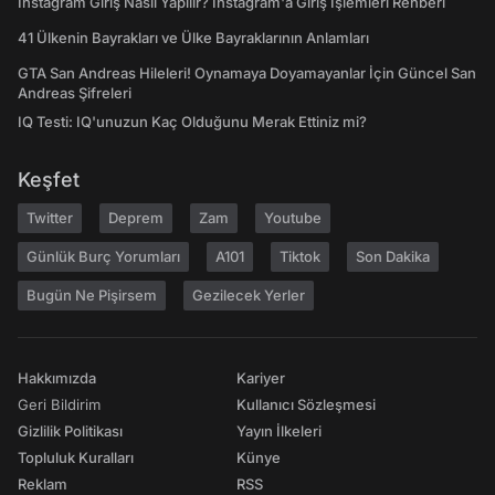
Instagram Giriş Nasıl Yapılır? Instagram'a Giriş İşlemleri Rehberi
41 Ülkenin Bayrakları ve Ülke Bayraklarının Anlamları
GTA San Andreas Hileleri! Oynamaya Doyamayanlar İçin Güncel San
Andreas Şifreleri
IQ Testi: IQ'unuzun Kaç Olduğunu Merak Ettiniz mi?
Keşfet
Twitter
Deprem
Zam
Youtube
Günlük Burç Yorumları
A101
Tiktok
Son Dakika
Bugün Ne Pişirsem
Gezilecek Yerler
Hakkımızda
Kariyer
Geri Bildirim
Kullanıcı Sözleşmesi
Gizlilik Politikası
Yayın İlkeleri
Topluluk Kuralları
Künye
Reklam
RSS