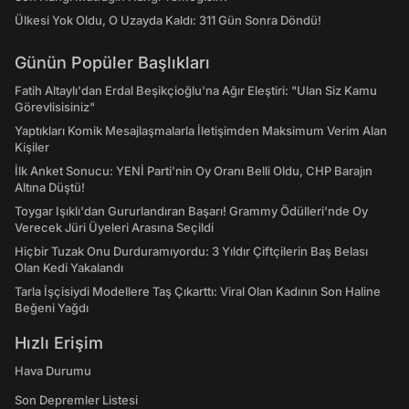
Ülkesi Yok Oldu, O Uzayda Kaldı: 311 Gün Sonra Döndü!
Günün Popüler Başlıkları
Fatih Altaylı'dan Erdal Beşikçioğlu'na Ağır Eleştiri: "Ulan Siz Kamu
Görevlisisiniz"
Yaptıkları Komik Mesajlaşmalarla İletişimden Maksimum Verim Alan
Kişiler
İlk Anket Sonucu: YENİ Parti'nin Oy Oranı Belli Oldu, CHP Barajın
Altına Düştü!
Toygar Işıklı'dan Gururlandıran Başarı! Grammy Ödülleri'nde Oy
Verecek Jüri Üyeleri Arasına Seçildi
Hiçbir Tuzak Onu Durduramıyordu: 3 Yıldır Çiftçilerin Baş Belası
Olan Kedi Yakalandı
Tarla İşçisiydi Modellere Taş Çıkarttı: Viral Olan Kadının Son Haline
Beğeni Yağdı
Hızlı Erişim
Hava Durumu
Son Depremler Listesi