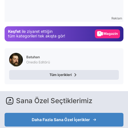
Video
Test
Reklam
Gündem
Keşfet
ile ziyaret ettiğin
Magazin
tüm kategorileri tek akışta gör!
Video
Test
Batuhan
Onedio Editörü
Tüm içerikleri
Sana Özel Seçtiklerimiz
Daha Fazla Sana Özel İçerikler