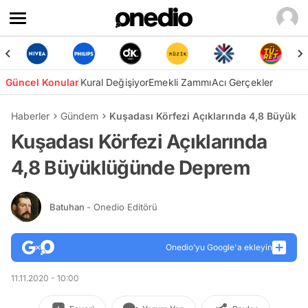
Güncel Konular
Kural Değişiyor
Emekli Zammı
Acı Gerçekler
Haberler
Gündem
Kuşadası Körfezi Açıklarında 4,8 Büyük
Kuşadası Körfezi Açıklarında
4,8 Büyüklüğünde Deprem
Batuhan
- Onedio Editörü
Onedio’yu Google'a ekleyin
11.11.2020 - 10:00