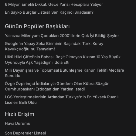
6 Milyon Emekli Dikkat: Gece Yarısı Hesaplara Yatıyor
En Sayko Burçlar Listesi! Sen Kaçıncı Sıradasın?
Günün Popüler Başlıkları
Yalnızca Milenyum Çocukları 2000'lilerin Çok İyi Bildiği Şeyler
Google'ın Yapay Zeka Biriminin Başındaki Türk: Koray
Kavukçuoğlu'nu Tanıyalım!
Ülkü Hilal Çiftçi'nin Babası, Reşit Olmayan Kızının 10 Yaş Büyük
Oyuncuyla Aşk Yaşadığını İddia Etti
Milli Dayanışma ve Toplumsal Bütünleşme Kanun Teklifi Meclis’e
Sunuldu
Özge Özpirinçci İddialarıyla Gündem Olan Kübra Süzgün
Cumhurbaşkanı Erdoğan'dan Yardım İstedi
LGS Yerleştirmelerinin Ardından Türkiye'nin En Yüksek Puanlı
Liseleri Belli Oldu
Hızlı Erişim
Hava Durumu
Son Depremler Listesi