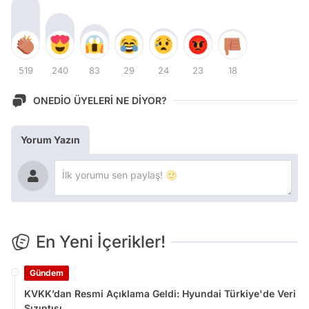
519
240
83
29
24
23
18
ONEDİO ÜYELERİ NE DİYOR?
Yorum Yazın
En Yeni İçerikler!
Gündem
KVKK’dan Resmi Açıklama Geldi: Hyundai Türkiye'de Veri
Sızıntısı