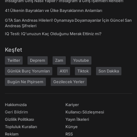
Instagram Giriş Nasıl Yapılır? Instagram'a Giriş İşlemleri Rehberi
41 Ülkenin Bayrakları ve Ülke Bayraklarının Anlamları
GTA San Andreas Hileleri! Oynamaya Doyamayanlar İçin Güncel San
Andreas Şifreleri
IQ Testi: IQ'unuzun Kaç Olduğunu Merak Ettiniz mi?
Keşfet
Twitter
Deprem
Zam
Youtube
Günlük Burç Yorumları
A101
Tiktok
Son Dakika
Bugün Ne Pişirsem
Gezilecek Yerler
Hakkımızda
Kariyer
Geri Bildirim
Kullanıcı Sözleşmesi
Gizlilik Politikası
Yayın İlkeleri
Topluluk Kuralları
Künye
Reklam
RSS