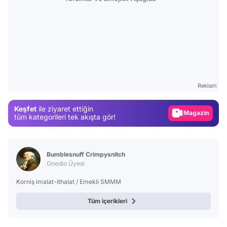
Video
Test
Gündem
Reklam
Magazin
Keşfet
ile ziyaret ettiğin
Video
tüm kategorileri tek akışta gör!
Test
Bumblesnuff Crimpysnitch
Onedio Üyesi
Korniş imalat-ithalat / Emekli SMMM
Tüm içerikleri