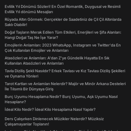
Evlilik Yıl Dönümü Sözleri! En Özel Romantik, Duygusal ve Resimli
Evlilik Yıl dönümü Mesajları
Rüyada Altın Görmek: Gerçekler de Saadetiniz de Çil Çil Altınlarda
Saklı Olabilir!
Doğal Taşların Merak Edilen Tüm Etkileri, Enerjileri ve Şifa Alanları:
Hangi Doğal Taş Ne İşe Yarar?
Emojilerin Anlamları: 2023 WhatsApp, Instagram ve Twitter'da En
Çok Kullanılan Emojiler ve Anlamları
Atasözleri ve Anlamları: A'dan Z'ye Gündelik Hayatta En Sık
Kullanılan Atasözleri ve Anlamları
Tavla Diziliş Şekli Nasıldır? Erkek Tavlası ve Kız Tavlası Diziliş Şekilleri
ve Oynama Yönleri
Tarot Kartları ve Anlamları Nelerdir? Majör ve Minör Arkana Desteleri
İle Tılsımlı Bir Dünyaya Giriş
Burç Uyumu Hesaplama Nedir? Burç Uyumu, Aşk Uyumu Nasıl
Hesaplanır?
İdeal Kilo Nedir? İdeal Kilo Hesaplama Nasıl Yapılır?
Ders Çalışırken Dinlenecek Müzikler Nelerdir? Müziksiz
Çalışamayanlar Toplanın!