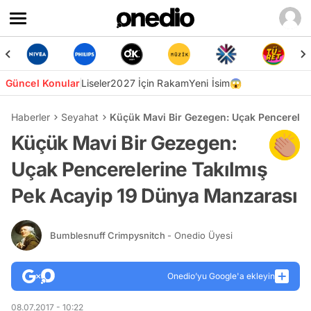
Güncel Konular
Liseler
2027 İçin Rakam
Yeni İsim😱
Haberler
Seyahat
Küçük Mavi Bir Gezegen: Uçak Pencereler
Küçük Mavi Bir Gezegen:
Uçak Pencerelerine Takılmış
Pek Acayip 19 Dünya Manzarası
Bumblesnuff Crimpysnitch
- Onedio Üyesi
Onedio’yu Google'a ekleyin
08.07.2017 - 10:22