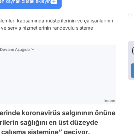
en kaynak olarak ekleyin
mleri kapsamında müşterilerinin ve çalışanlarının
 ve serviş hizmetlerinin randevulu sisteme
n Devamı Aşağıda
Reklam
lerinde koronavirüs salgınının önüne
ilerin sağlığını en üst düzeyde
çalışma sistemine” geçiyor.