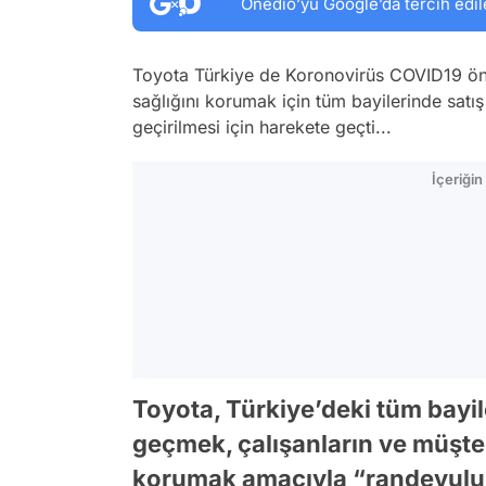
Onedio’yu Google’da tercih edil
Toyota Türkiye de Koronovirüs COVID19 önle
sağlığını korumak için tüm bayilerinde satış
geçirilmesi için harekete geçti...
İçeriği
Toyota, Türkiye’deki tüm bayi
geçmek, çalışanların ve müşter
korumak amacıyla “randevulu 