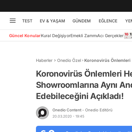
TEST
EV & YAŞAM
GÜNDEM
EĞLENCE
YE
Güncel Konular
Kural Değişiyor
Emekli Zammı
Acı Gerçekler
Haberler
Onedio Özel
Koronovirüs Önlemleri
2 Kişi Kabul Edebileceğ
Koronovirüs Önlemleri He
Showroomlarına Aynı And
Edebileceğini Açıkladı!
Onedio Content
- Onedio Editörü
20.03.2020 - 19:45