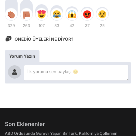
329
263
107
83
42
37
25
ONEDİO ÜYELERİ NE DİYOR?
Yorum Yazın
Son Eklenenler
ABD Ordusunda Görevli Yapan Bir Türk, Kaliforniya Çöllerinin