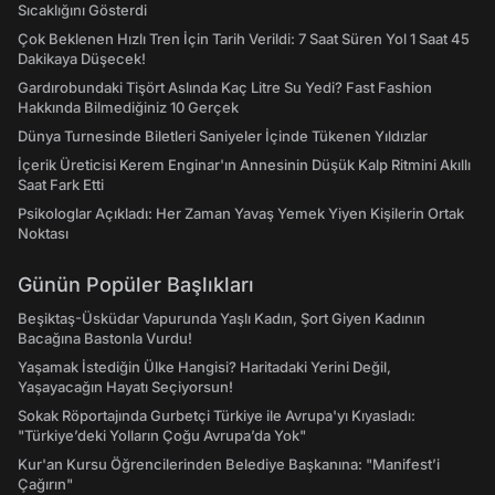
Sıcaklığını Gösterdi
Çok Beklenen Hızlı Tren İçin Tarih Verildi: 7 Saat Süren Yol 1 Saat 45
Dakikaya Düşecek!
Gardırobundaki Tişört Aslında Kaç Litre Su Yedi? Fast Fashion
Hakkında Bilmediğiniz 10 Gerçek
Dünya Turnesinde Biletleri Saniyeler İçinde Tükenen Yıldızlar
İçerik Üreticisi Kerem Enginar'ın Annesinin Düşük Kalp Ritmini Akıllı
Saat Fark Etti
Psikologlar Açıkladı: Her Zaman Yavaş Yemek Yiyen Kişilerin Ortak
Noktası
Günün Popüler Başlıkları
Beşiktaş-Üsküdar Vapurunda Yaşlı Kadın, Şort Giyen Kadının
Bacağına Bastonla Vurdu!
Yaşamak İstediğin Ülke Hangisi? Haritadaki Yerini Değil,
Yaşayacağın Hayatı Seçiyorsun!
Sokak Röportajında Gurbetçi Türkiye ile Avrupa'yı Kıyasladı:
"Türkiye’deki Yolların Çoğu Avrupa’da Yok"
Kur'an Kursu Öğrencilerinden Belediye Başkanına: "Manifest’i
Çağırın"