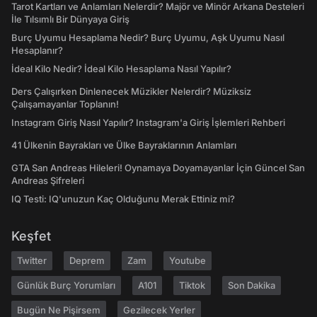
Tarot Kartları ve Anlamları Nelerdir? Majör ve Minör Arkana Desteleri
İle Tılsımlı Bir Dünyaya Giriş
Burç Uyumu Hesaplama Nedir? Burç Uyumu, Aşk Uyumu Nasıl
Hesaplanır?
İdeal Kilo Nedir? İdeal Kilo Hesaplama Nasıl Yapılır?
Ders Çalışırken Dinlenecek Müzikler Nelerdir? Müziksiz
Çalışamayanlar Toplanın!
Instagram Giriş Nasıl Yapılır? Instagram'a Giriş İşlemleri Rehberi
41 Ülkenin Bayrakları ve Ülke Bayraklarının Anlamları
GTA San Andreas Hileleri! Oynamaya Doyamayanlar İçin Güncel San
Andreas Şifreleri
IQ Testi: IQ'unuzun Kaç Olduğunu Merak Ettiniz mi?
Keşfet
Twitter
Deprem
Zam
Youtube
Günlük Burç Yorumları
A101
Tiktok
Son Dakika
Bugün Ne Pişirsem
Gezilecek Yerler