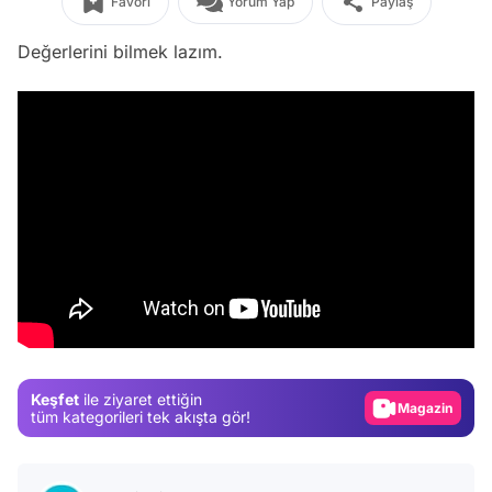
Favori
Yorum Yap
Paylaş
Değerlerini bilmek lazım.
Video
Test
Gündem
Keşfet
ile ziyaret ettiğin
Magazin
tüm kategorileri tek akışta gör!
Video
Test