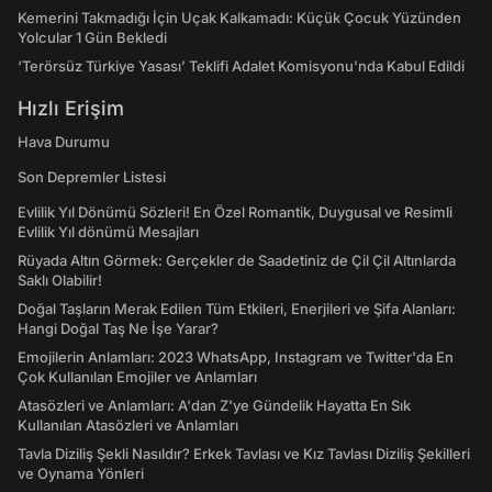
Kemerini Takmadığı İçin Uçak Kalkamadı: Küçük Çocuk Yüzünden
Yolcular 1 Gün Bekledi
‘Terörsüz Türkiye Yasası’ Teklifi Adalet Komisyonu'nda Kabul Edildi
Hızlı Erişim
Hava Durumu
Son Depremler Listesi
Evlilik Yıl Dönümü Sözleri! En Özel Romantik, Duygusal ve Resimli
Evlilik Yıl dönümü Mesajları
Rüyada Altın Görmek: Gerçekler de Saadetiniz de Çil Çil Altınlarda
Saklı Olabilir!
Doğal Taşların Merak Edilen Tüm Etkileri, Enerjileri ve Şifa Alanları:
Hangi Doğal Taş Ne İşe Yarar?
Emojilerin Anlamları: 2023 WhatsApp, Instagram ve Twitter'da En
Çok Kullanılan Emojiler ve Anlamları
Atasözleri ve Anlamları: A'dan Z'ye Gündelik Hayatta En Sık
Kullanılan Atasözleri ve Anlamları
Tavla Diziliş Şekli Nasıldır? Erkek Tavlası ve Kız Tavlası Diziliş Şekilleri
ve Oynama Yönleri