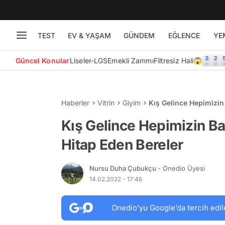
TEST
EV & YAŞAM
GÜNDEM
EĞLENCE
YE
Güncel Konular
Liseler-LGS
Emekli Zammı
Filtresiz Hali😱
Haberler
Vitrin
Giyim
Kış Gelince Hepimizin
Kış Gelince Hepimizin Ba
Hitap Eden Bereler
Nursu Duha Çubukçu
- Onedio Üyesi
14.02.2022 - 17:46
Onedio’yu Google’da tercih edil