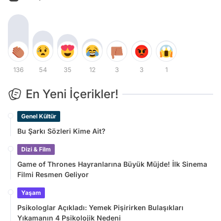
136
54
35
12
3
3
1
En Yeni İçerikler!
Genel Kültür
Bu Şarkı Sözleri Kime Ait?
Dizi & Film
Game of Thrones Hayranlarına Büyük Müjde! İlk Sinema
Filmi Resmen Geliyor
Yaşam
Psikologlar Açıkladı: Yemek Pişirirken Bulaşıkları
Yıkamanın 4 Psikolojik Nedeni