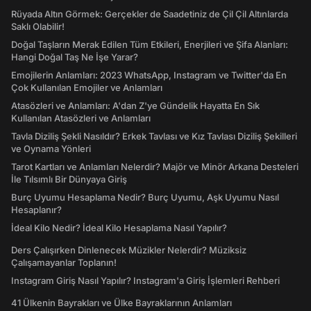
Rüyada Altın Görmek: Gerçekler de Saadetiniz de Çil Çil Altınlarda
Saklı Olabilir!
Doğal Taşların Merak Edilen Tüm Etkileri, Enerjileri ve Şifa Alanları:
Hangi Doğal Taş Ne İşe Yarar?
Emojilerin Anlamları: 2023 WhatsApp, Instagram ve Twitter'da En
Çok Kullanılan Emojiler ve Anlamları
Atasözleri ve Anlamları: A'dan Z'ye Gündelik Hayatta En Sık
Kullanılan Atasözleri ve Anlamları
Tavla Diziliş Şekli Nasıldır? Erkek Tavlası ve Kız Tavlası Diziliş Şekilleri
ve Oynama Yönleri
Tarot Kartları ve Anlamları Nelerdir? Majör ve Minör Arkana Desteleri
İle Tılsımlı Bir Dünyaya Giriş
Burç Uyumu Hesaplama Nedir? Burç Uyumu, Aşk Uyumu Nasıl
Hesaplanır?
İdeal Kilo Nedir? İdeal Kilo Hesaplama Nasıl Yapılır?
Ders Çalışırken Dinlenecek Müzikler Nelerdir? Müziksiz
Çalışamayanlar Toplanın!
Instagram Giriş Nasıl Yapılır? Instagram'a Giriş İşlemleri Rehberi
41 Ülkenin Bayrakları ve Ülke Bayraklarının Anlamları