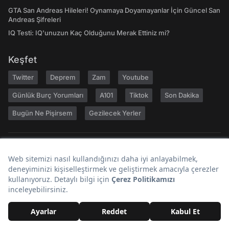
GTA San Andreas Hileleri! Oynamaya Doyamayanlar İçin Güncel San
Andreas Şifreleri
IQ Testi: IQ'unuzun Kaç Olduğunu Merak Ettiniz mi?
Keşfet
Twitter
Deprem
Zam
Youtube
Günlük Burç Yorumları
A101
Tiktok
Son Dakika
Bugün Ne Pişirsem
Gezilecek Yerler
Hakkımızda
Kariyer
Geri Bildirim
Kullanıcı Sözleşmesi
Gizlilik Politikası
Yayın İlkeleri
Topluluk Kuralları
Künye
Reklam
RSS
İletişim