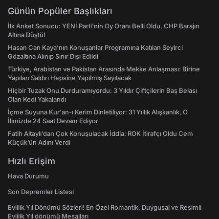
Günün Popüler Başlıkları
İlk Anket Sonucu: YENİ Parti'nin Oy Oranı Belli Oldu, CHP Barajın
Altına Düştü!
Hasan Can Kaya’nın Konuşanlar Programına Katılan Seyirci
Gözaltına Alınıp Sınır Dışı Edildi
Türkiye, Arabistan ve Pakistan Arasında Mekke Anlaşması: Birine
Yapılan Saldırı Hepsine Yapılmış Sayılacak
Hiçbir Tuzak Onu Durduramıyordu: 3 Yıldır Çiftçilerin Baş Belası
Olan Kedi Yakalandı
İçme Suyuna Kur'an-ı Kerim Dinletiliyor: 31 Yıllık Alışkanlık, O
İlimizde 24 Saat Devam Ediyor
Fatih Altaylı’dan Çok Konuşulacak İddia: ROK İtirafçı Oldu Cem
Küçük’ün Adını Verdi
Hızlı Erişim
Hava Durumu
Son Depremler Listesi
Evlilik Yıl Dönümü Sözleri! En Özel Romantik, Duygusal ve Resimli
Evlilik Yıl dönümü Mesajları