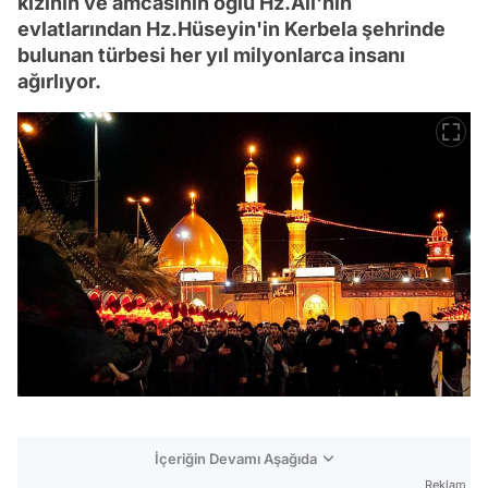
kızının ve amcasının oğlu Hz.Ali'nin
evlatlarından Hz.Hüseyin'in Kerbela şehrinde
bulunan türbesi her yıl milyonlarca insanı
ağırlıyor.
İçeriğin Devamı Aşağıda
Reklam