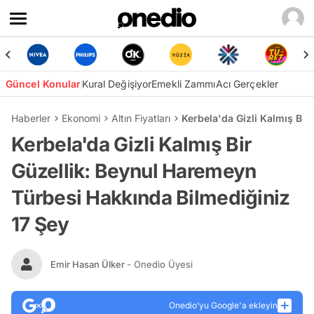
Güncel Konular
Kural Değişiyor
Emekli Zammı
Acı Gerçekler
Haberler
Ekonomi
Altın Fiyatları
Kerbela'da Gizli Kalmış Bir
Kerbela'da Gizli Kalmış Bir
Güzellik: Beynul Haremeyn
Türbesi Hakkında Bilmediğiniz
17 Şey
Emir Hasan Ülker
- Onedio Üyesi
Onedio’yu Google'a ekleyin