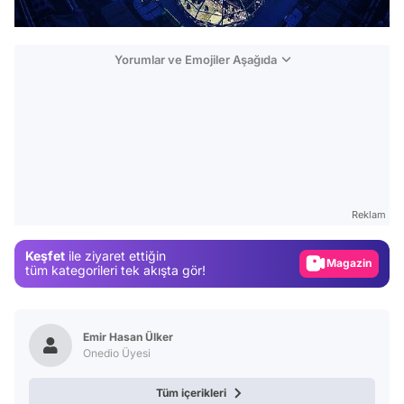
Yorumlar ve Emojiler Aşağıda
Video
Test
Gündem
Reklam
Magazin
Keşfet
ile ziyaret ettiğin
Video
tüm kategorileri tek akışta gör!
Test
Emir Hasan Ülker
Onedio Üyesi
Tüm içerikleri