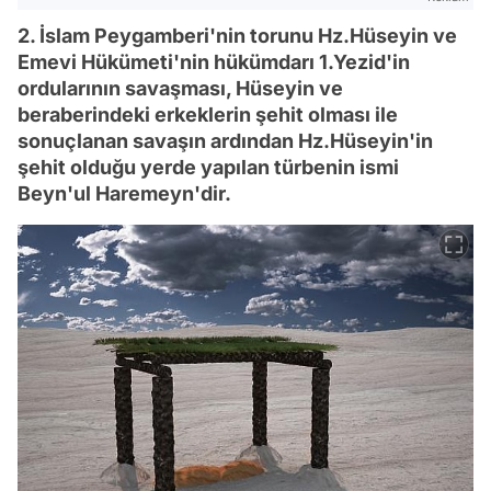
2. İslam Peygamberi'nin torunu Hz.Hüseyin ve
Emevi Hükümeti'nin hükümdarı 1.Yezid'in
ordularının savaşması, Hüseyin ve
beraberindeki erkeklerin şehit olması ile
sonuçlanan savaşın ardından Hz.Hüseyin'in
şehit olduğu yerde yapılan türbenin ismi
Beyn'ul Haremeyn'dir.