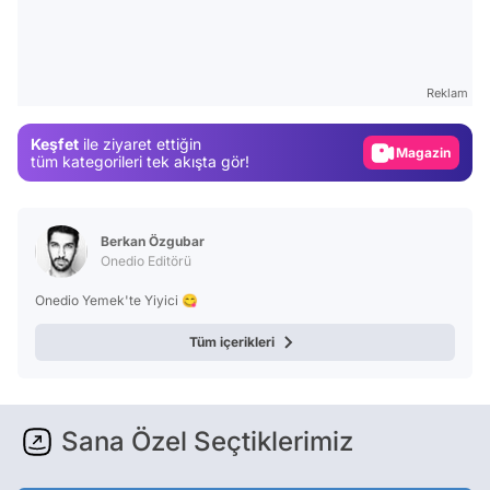
Video
Test
Reklam
Gündem
Keşfet
ile ziyaret ettiğin
Magazin
tüm kategorileri tek akışta gör!
Video
Test
Berkan Özgubar
Onedio Editörü
Onedio Yemek'te Yiyici 😋
Tüm içerikleri
Sana Özel Seçtiklerimiz