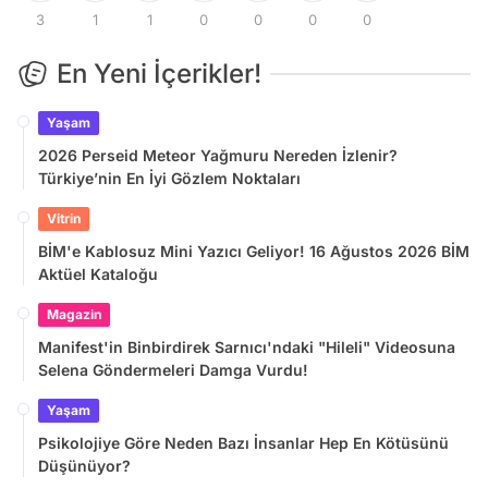
3
1
1
0
0
0
0
En Yeni İçerikler!
Yaşam
2026 Perseid Meteor Yağmuru Nereden İzlenir?
Türkiye’nin En İyi Gözlem Noktaları
Vitrin
BİM'e Kablosuz Mini Yazıcı Geliyor! 16 Ağustos 2026 BİM
Aktüel Kataloğu
Magazin
Manifest'in Binbirdirek Sarnıcı'ndaki "Hileli" Videosuna
Selena Göndermeleri Damga Vurdu!
Yaşam
Psikolojiye Göre Neden Bazı İnsanlar Hep En Kötüsünü
Düşünüyor?