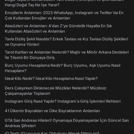
Hangi Doğal Taş Ne İşe Yarar?
Emojilerin Anlamları: 2023 WhatsApp, Instagram ve Twitter'da En
Çok Kullanılan Emojiler ve Anlamları
Atasözleri ve Anlamları: A'dan Z'ye Gündelik Hayatta En Sık
Kullanılan Atasözleri ve Anlamları
Tavla Diziliş Şekli Nasıldır? Erkek Tavlası ve Kız Tavlası Diziliş Şekilleri
ve Oynama Yönleri
Tarot Kartları ve Anlamları Nelerdir? Majör ve Minör Arkana Desteleri
İle Tılsımlı Bir Dünyaya Giriş
Burç Uyumu Hesaplama Nedir? Burç Uyumu, Aşk Uyumu Nasıl
Hesaplanır?
İdeal Kilo Nedir? İdeal Kilo Hesaplama Nasıl Yapılır?
Ders Çalışırken Dinlenecek Müzikler Nelerdir? Müziksiz
Çalışamayanlar Toplanın!
Instagram Giriş Nasıl Yapılır? Instagram'a Giriş İşlemleri Rehberi
41 Ülkenin Bayrakları ve Ülke Bayraklarının Anlamları
GTA San Andreas Hileleri! Oynamaya Doyamayanlar İçin Güncel San
Andreas Şifreleri
IQ Testi: IQ'unuzun Kaç Olduğunu Merak Ettiniz mi?