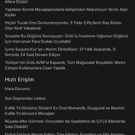
Altına Düştü!
Yaptıkları Komik Mesajlaşmalarla İletişimden Maksimum Verim Alan
Kişiler
Hiçbir Tuzak Onu Durduramıyordu: 3 Yıldır Çiftçilerin Baş Belası
Olan Kedi Yakalandı
Sosyete Bu Düğünü Konuşuyor: Ünlü İş İnsanının Oğlunun Düğünü
İçin Harcanan Para Dudak Uçuklattı!
İçme Suyuna Kur'an-ı Kerim Dinletiliyor: 31 Yıllık Alışkanlık, O
İlimizde 24 Saat Devam Ediyor
Türkiye'nin Ünlü AVM'si Kapandı, Tüm Mağazalar Boşaltıldı: Metro
Çıkışını Kullananlara Uyarı Yapıldı
Hızlı Erişim
Hava Durumu
Son Depremler Listesi
Evlilik Yıl Dönümü Sözleri! En Özel Romantik, Duygusal ve Resimli
Evlilik Yıl dönümü Mesajları
Rüyada Altın Görmek: Gerçekler de Saadetiniz de Çil Çil Altınlarda
Saklı Olabilir!
Doğal Taşların Merak Edilen Tüm Etkileri, Enerjileri ve Şifa Alanları: