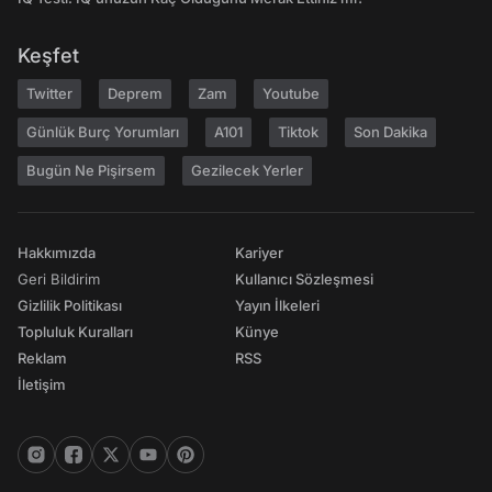
Keşfet
Twitter
Deprem
Zam
Youtube
Günlük Burç Yorumları
A101
Tiktok
Son Dakika
Bugün Ne Pişirsem
Gezilecek Yerler
Hakkımızda
Kariyer
Geri Bildirim
Kullanıcı Sözleşmesi
Gizlilik Politikası
Yayın İlkeleri
Topluluk Kuralları
Künye
Reklam
RSS
İletişim