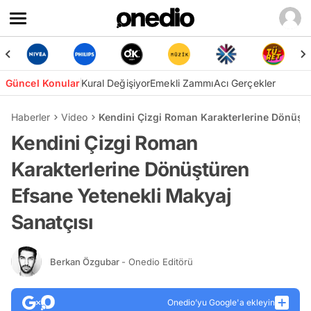
Güncel Konular
Kural Değişiyor
Emekli Zammı
Acı Gerçekler
Haberler
Video
Kendini Çizgi Roman Karakterlerine Dönüştü
Kendini Çizgi Roman
Karakterlerine Dönüştüren
Efsane Yetenekli Makyaj
Sanatçısı
Berkan Özgubar
- Onedio Editörü
Onedio’yu Google'a ekleyin