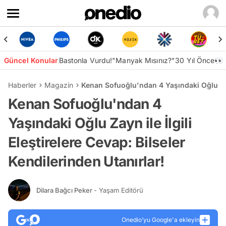
Güncel Konular
Bastonla Vurdu!
"Manyak Mısınız?"
30 Yıl Önce👀
Haberler
Magazin
Kenan Sofuoğlu'ndan 4 Yaşındaki Oğlu Zayn 
Kenan Sofuoğlu'ndan 4
Yaşındaki Oğlu Zayn ile İlgili
Eleştirelere Cevap: Bilseler
Kendilerinden Utanırlar!
Dilara Bağcı Peker
- Yaşam Editörü
Onedio’yu Google'a ekleyin