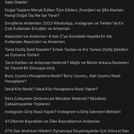
Saklı Olabilir!
Doğal Taşların Merak Edilen Tüm Etkileri, Enerjileri ve Şifa Alanları:
Hangi Doğal Taş Ne İşe Yarar?
Emojilerin Anlamları: 2023 WhatsApp, Instagram ve Twitter'da En
Çok Kullanılan Emojiler ve Anlamları
Atasözleri ve Anlamları: A'dan Z'ye Gündelik Hayatta En Sık
Kullanılan Atasözleri ve Anlamları
Tavla Diziliş Şekli Nasıldır? Erkek Tavlası ve Kız Tavlası Diziliş Şekilleri
ve Oynama Yönleri
Tarot Kartları ve Anlamları Nelerdir? Majör ve Minör Arkana Desteleri
İle Tılsımlı Bir Dünyaya Giriş
Burç Uyumu Hesaplama Nedir? Burç Uyumu, Aşk Uyumu Nasıl
Hesaplanır?
İdeal Kilo Nedir? İdeal Kilo Hesaplama Nasıl Yapılır?
Ders Çalışırken Dinlenecek Müzikler Nelerdir? Müziksiz
Çalışamayanlar Toplanın!
Instagram Giriş Nasıl Yapılır? Instagram'a Giriş İşlemleri Rehberi
41 Ülkenin Bayrakları ve Ülke Bayraklarının Anlamları
GTA San Andreas Hileleri! Oynamaya Doyamayanlar İçin Güncel San