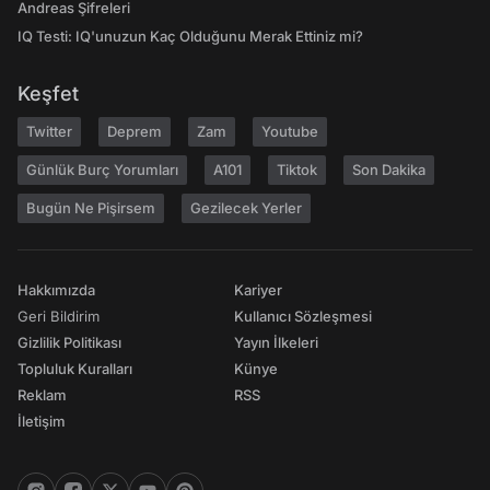
Andreas Şifreleri
IQ Testi: IQ'unuzun Kaç Olduğunu Merak Ettiniz mi?
Keşfet
Twitter
Deprem
Zam
Youtube
Günlük Burç Yorumları
A101
Tiktok
Son Dakika
Bugün Ne Pişirsem
Gezilecek Yerler
Hakkımızda
Kariyer
Geri Bildirim
Kullanıcı Sözleşmesi
Gizlilik Politikası
Yayın İlkeleri
Topluluk Kuralları
Künye
Reklam
RSS
İletişim