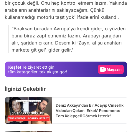
bir çocuk değil. Onu hep kontrol etmem lazım. Yakında
arabaların anahtarlarını saklayacağım. Çünkü
kullanamadığı motorlu taşıt yok' ifadelerini kullandı.
“Bıraksan buradan Avrupa’ya kendi gider, o yüzden
Video
bunu biraz zapt etmemiz lazım. Arabayı garajdan
alır, şarjdan çıkarır. Desem ki ‘Zayn, al şu anahtarı
Test
markete git gel’, gider gelir.'
Gündem
Magazin
Keşfet
ile ziyaret ettiğin
Video
tüm kategorileri tek akışta gör!
Test
İlginizi Çekebilir
Deniz Akkaya'dan Bi' Acayip Cinsellik
Videoları Çeken 'Erkek' Fenomene:
Ters Kelepçeli Görmek İsteriz!