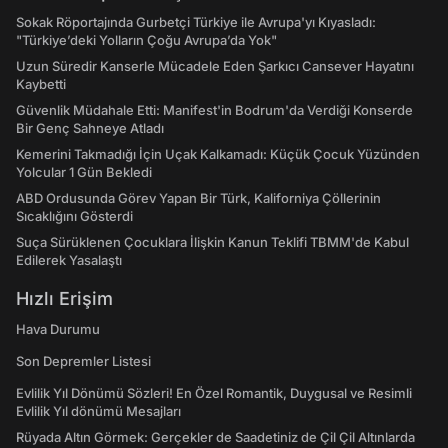
Sokak Röportajında Gurbetçi Türkiye ile Avrupa'yı Kıyasladı:
"Türkiye’deki Yolların Çoğu Avrupa’da Yok"
Uzun Süredir Kanserle Mücadele Eden Şarkıcı Cansever Hayatını
Kaybetti
Güvenlik Müdahale Etti: Manifest'in Bodrum'da Verdiği Konserde
Bir Genç Sahneye Atladı
Kemerini Takmadığı İçin Uçak Kalkamadı: Küçük Çocuk Yüzünden
Yolcular 1 Gün Bekledi
ABD Ordusunda Görev Yapan Bir Türk, Kaliforniya Çöllerinin
Sıcaklığını Gösterdi
Suça Sürüklenen Çocuklara İlişkin Kanun Teklifi TBMM'de Kabul
Edilerek Yasalaştı
Hızlı Erişim
Hava Durumu
Son Depremler Listesi
Evlilik Yıl Dönümü Sözleri! En Özel Romantik, Duygusal ve Resimli
Evlilik Yıl dönümü Mesajları
Rüyada Altın Görmek: Gerçekler de Saadetiniz de Çil Çil Altınlarda