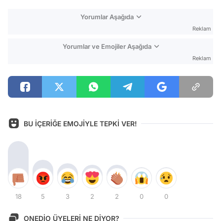
Yorumlar Aşağıda
Reklam
Yorumlar ve Emojiler Aşağıda
Reklam
BU İÇERİĞE EMOJİYLE TEPKİ VER!
18
5
3
2
2
0
0
ONEDİO ÜYELERİ NE DİYOR?