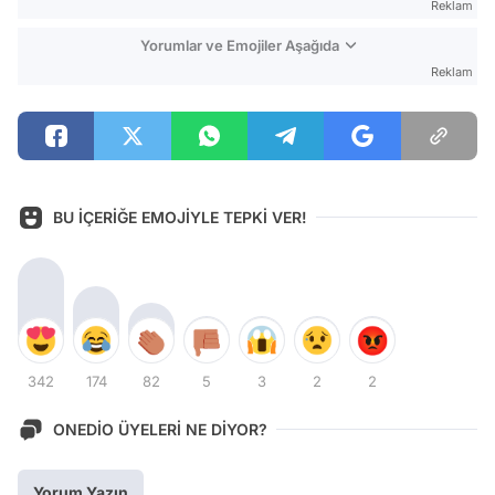
Reklam
Yorumlar ve Emojiler Aşağıda
Reklam
BU İÇERİĞE EMOJİYLE TEPKİ VER!
342
174
82
5
3
2
2
ONEDİO ÜYELERİ NE DİYOR?
Yorum Yazın