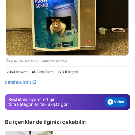
Video
Test
catshouldnt
Gündem
Magazin
Keşfet
ile ziyaret ettiğin
Video
tüm kategorileri tek akışta gör!
Test
Bu içerikler de ilginizi çekebilir: