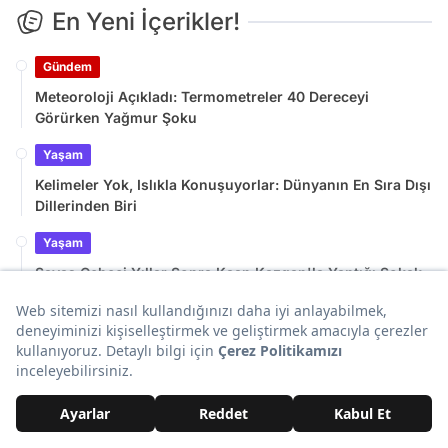
En Yeni İçerikler!
Gündem
Meteoroloji Açıkladı: Termometreler 40 Dereceyi
Görürken Yağmur Şoku
Yaşam
Kelimeler Yok, Islıkla Konuşuyorlar: Dünyanın En Sıra Dışı
Dillerinden Biri
Yaşam
Savaş Cebeci Yıllar Sonra Kaan Kazgan'la Yaptığı Sokak
Kavgası Hakkında Konuştu
Yaşam
Yolları Fosforlu Şeritlerle Döşüyorlar: Denizaşırı Ülkede
Gece Güvenliği Artıyor