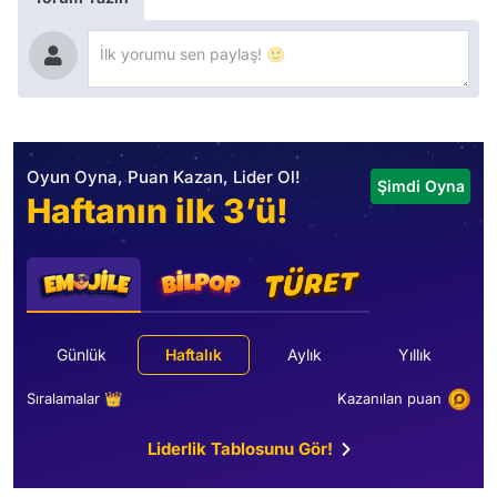
Oyun Oyna, Puan Kazan, Lider Ol!
Şimdi Oyna
Haftanın ilk 3’ü!
Günlük
Haftalık
Aylık
Yıllık
Sıralamalar 👑
Kazanılan puan
Liderlik Tablosunu Gör!