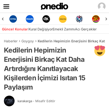
Güncel Konular
Kural Değişiyor
Emekli Zammı
Acı Gerçekler
Haberler
Goygoy
Kedilerin Hepimizin Enerjisini Birkaç Kat D
Kedilerin Hepimizin
Enerjisini Birkaç Kat Daha
Artırdığını Kanıtlayacak
Kişilerden İçimizi Isıtan 15
Paylaşım
karakarga
- Misafir Editör