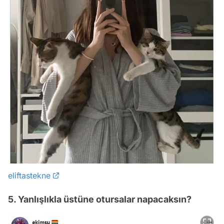
eliftastekne
5. Yanlışlıkla üstüne otursalar napacaksın?