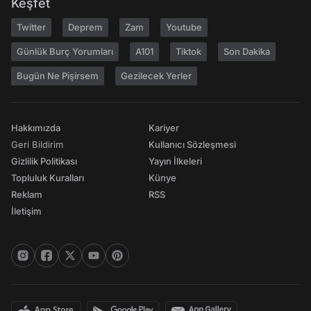
Keşfet
Twitter
Deprem
Zam
Youtube
Günlük Burç Yorumları
A101
Tiktok
Son Dakika
Bugün Ne Pişirsem
Gezilecek Yerler
Hakkımızda
Kariyer
Geri Bildirim
Kullanıcı Sözleşmesi
Gizlilik Politikası
Yayın İlkeleri
Topluluk Kuralları
Künye
Reklam
RSS
İletişim