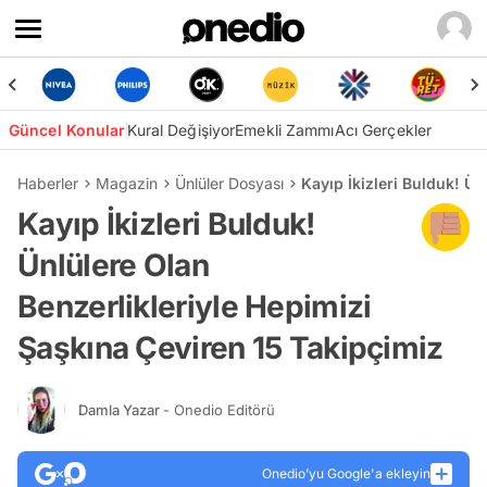
Güncel Konular
Kural Değişiyor
Emekli Zammı
Acı Gerçekler
Haberler
Magazin
Ünlüler Dosyası
Kayıp İkizleri Bulduk! Ü
Kayıp İkizleri Bulduk!
Ünlülere Olan
Benzerlikleriyle Hepimizi
Şaşkına Çeviren 15 Takipçimiz
Damla Yazar
- Onedio Editörü
Onedio’yu Google'a ekleyin