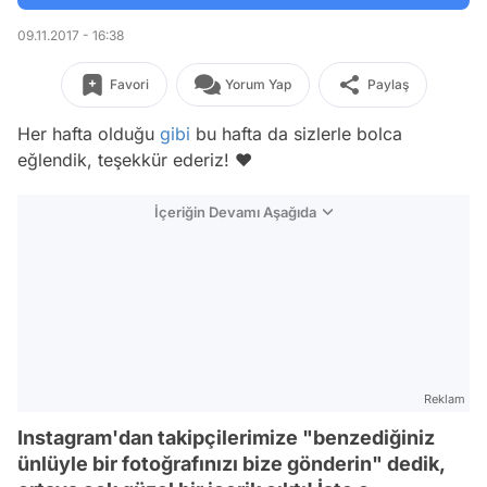
09.11.2017 - 16:38
Favori
Yorum Yap
Paylaş
Her hafta olduğu
gibi
bu hafta da sizlerle bolca
eğlendik, teşekkür ederiz! ❤️
İçeriğin Devamı Aşağıda
Reklam
Instagram'dan takipçilerimize "benzediğiniz
ünlüyle bir fotoğrafınızı bize gönderin" dedik,