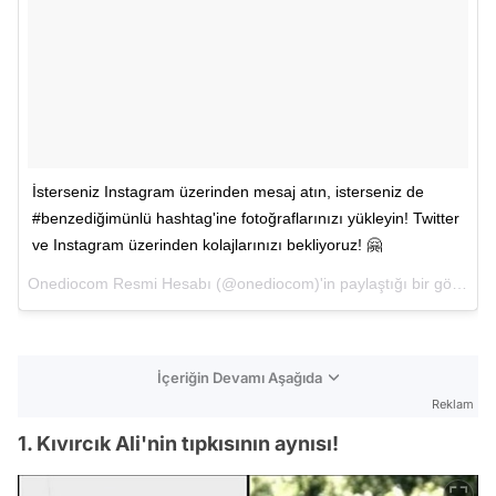
İsterseniz Instagram üzerinden mesaj atın, isterseniz de
#benzediğimünlü hashtag'ine fotoğraflarınızı yükleyin! Twitter
ve Instagram üzerinden kolajlarınızı bekliyoruz! 🤗
Onediocom Resmi Hesabı (@onediocom)'in paylaştığı bir gönderi (
İçeriğin Devamı Aşağıda
Reklam
1. Kıvırcık Ali'nin tıpkısının aynısı!