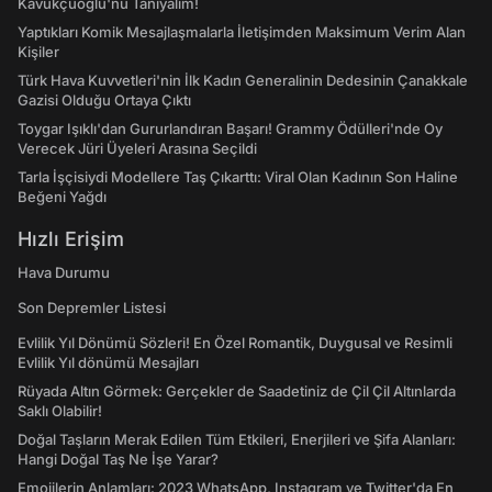
Kavukçuoğlu'nu Tanıyalım!
Yaptıkları Komik Mesajlaşmalarla İletişimden Maksimum Verim Alan
Kişiler
Türk Hava Kuvvetleri'nin İlk Kadın Generalinin Dedesinin Çanakkale
Gazisi Olduğu Ortaya Çıktı
Toygar Işıklı'dan Gururlandıran Başarı! Grammy Ödülleri'nde Oy
Verecek Jüri Üyeleri Arasına Seçildi
Tarla İşçisiydi Modellere Taş Çıkarttı: Viral Olan Kadının Son Haline
Beğeni Yağdı
Hızlı Erişim
Hava Durumu
Son Depremler Listesi
Evlilik Yıl Dönümü Sözleri! En Özel Romantik, Duygusal ve Resimli
Evlilik Yıl dönümü Mesajları
Rüyada Altın Görmek: Gerçekler de Saadetiniz de Çil Çil Altınlarda
Saklı Olabilir!
Doğal Taşların Merak Edilen Tüm Etkileri, Enerjileri ve Şifa Alanları:
Hangi Doğal Taş Ne İşe Yarar?
Emojilerin Anlamları: 2023 WhatsApp, Instagram ve Twitter'da En