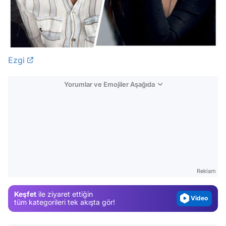
Ezgi
Yorumlar ve Emojiler Aşağıda
Video
Test
Gündem
Magazin
Reklam
Video
Keşfet
ile ziyaret ettiğin
Test
tüm kategorileri tek akışta gör!