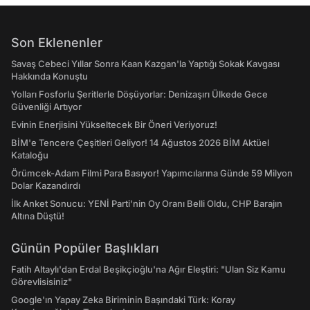
Son Eklenenler
Savaş Cebeci Yıllar Sonra Kaan Kazgan'la Yaptığı Sokak Kavgası
Hakkında Konuştu
Yolları Fosforlu Şeritlerle Döşüyorlar: Denizaşırı Ülkede Gece
Güvenliği Artıyor
Evinin Enerjisini Yükseltecek Bir Öneri Veriyoruz!
BİM'e Tencere Çeşitleri Geliyor! 14 Ağustos 2026 BİM Aktüel
Kataloğu
Örümcek-Adam Filmi Para Basıyor! Yapımcılarına Günde 59 Milyon
Dolar Kazandırdı
İlk Anket Sonucu: YENİ Parti'nin Oy Oranı Belli Oldu, CHP Barajın
Altına Düştü!
Günün Popüler Başlıkları
Fatih Altaylı'dan Erdal Beşikçioğlu'na Ağır Eleştiri: "Ulan Siz Kamu
Görevlisisiniz"
Google'ın Yapay Zeka Biriminin Başındaki Türk: Koray