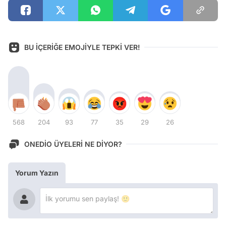
BU İÇERİĞE EMOJİYLE TEPKİ VER!
568
204
93
77
35
29
26
ONEDİO ÜYELERİ NE DİYOR?
Yorum Yazın