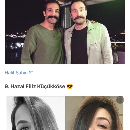
Halil Şahin
9. Hazal Filiz Küçükköse 😎