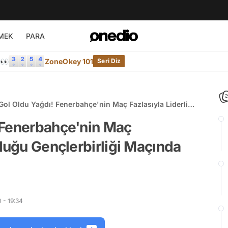
MEK
PARA
e👀
ZoneOkey 101
Seri Diz
ol Oldu Yağdı! Fenerbahçe'nin Maç Fazlasıyla Liderliğe
 Gençlerbirliği Maçında Yaşananlar ve Tepkiler
 Fenerbahçe'nin Maç
rduğu Gençlerbirliği Maçında
 - 19:34