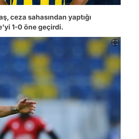
aş, ceza sahasından yaptığı
yi 1-0 öne geçirdi.