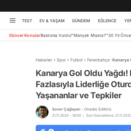
TEST
EV & YAŞAM
GÜNDEM
EĞLENCE
YE
Güncel Konular
Bastonla Vurdu!
"Manyak Mısınız?"
30 Yıl Önc
Haberler
Spor
Futbol
Fenerbahçe
Kanarya G
Oturduğu
Kanarya Gol Oldu Yağdı!
Fazlasıyla Liderliğe Otu
Yaşananlar ve Tepkiler
Soner Çağlayan
- Onedio Editörü
21.11.2020 - 18:00
Son Güncelleme: 21.11.2020