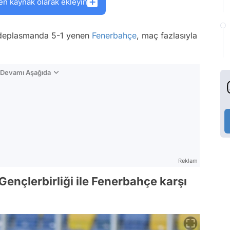
en kaynak olarak ekleyin
 deplasmanda 5-1 yenen
Fenerbahçe
, maç fazlasıyla
n Devamı Aşağıda
Reklam
Gençlerbirliği ile Fenerbahçe karşı