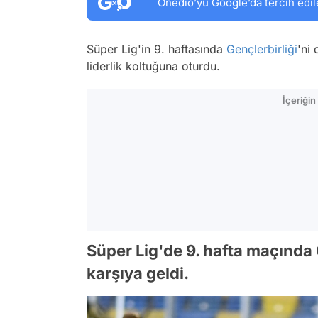
Onedio’yu Google’da tercih edil
Süper Lig'in 9. haftasında
Gençlerbirliği
'ni
liderlik koltuğuna oturdu.
İçeriği
Süper Lig'de 9. hafta maçında 
karşıya geldi.