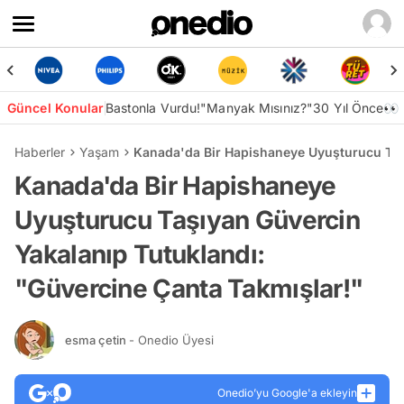
Güncel Konular
Bastonla Vurdu!
"Manyak Mısınız?"
30 Yıl Önce👀
Haberler
Yaşam
Kanada'da Bir Hapishaneye Uyuşturucu Taşı
Kanada'da Bir Hapishaneye
Uyuşturucu Taşıyan Güvercin
Yakalanıp Tutuklandı:
"Güvercine Çanta Takmışlar!"
esma çetin
- Onedio Üyesi
Onedio’yu Google'a ekleyin