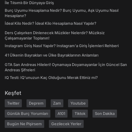
İle Tılsımlı Bir Dünyaya Giriş
Burç Uyumu Hesaplama Nedir? Burç Uyumu, Aşk Uyumu Nasıl
Hesaplanır?
İdeal Kilo Nedir? İdeal Kilo Hesaplama Nasıl Yapılır?
Ders Çalışırken Dinlenecek Müzikler Nelerdir? Müziksiz
Çalışamayanlar Toplanın!
Instagram Giriş Nasıl Yapılır? Instagram'a Giriş İşlemleri Rehberi
41 Ülkenin Bayrakları ve Ülke Bayraklarının Anlamları
GTA San Andreas Hileleri! Oynamaya Doyamayanlar İçin Güncel San
Andreas Şifreleri
IQ Testi: IQ'unuzun Kaç Olduğunu Merak Ettiniz mi?
Keşfet
Twitter
Deprem
Zam
Youtube
Günlük Burç Yorumları
A101
Tiktok
Son Dakika
Bugün Ne Pişirsem
Gezilecek Yerler