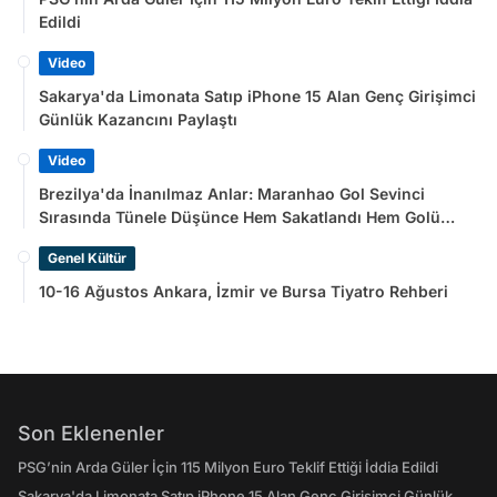
Edildi
Video
Sakarya'da Limonata Satıp iPhone 15 Alan Genç Girişimci
Günlük Kazancını Paylaştı
Video
Brezilya'da İnanılmaz Anlar: Maranhao Gol Sevinci
Sırasında Tünele Düşünce Hem Sakatlandı Hem Golü
Sayılmadı
Genel Kültür
10-16 Ağustos Ankara, İzmir ve Bursa Tiyatro Rehberi
Son Eklenenler
PSG’nin Arda Güler İçin 115 Milyon Euro Teklif Ettiği İddia Edildi
Sakarya'da Limonata Satıp iPhone 15 Alan Genç Girişimci Günlük