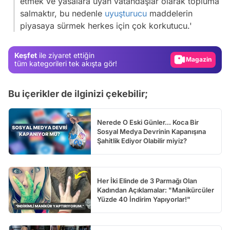
etmek ve yasalara uyan vatandaşlar olarak topluma
Video
salmaktır, bu nedenle
uyuşturucu
maddelerin
piyasaya sürmek herkes için çok korkutucu.'
Test
Gündem
Keşfet
ile ziyaret ettiğin
Magazin
tüm kategorileri tek akışta gör!
Video
Bu içerikler de ilginizi çekebilir;
Test
Nerede O Eski Günler... Koca Bir
Sosyal Medya Devrinin Kapanışına
Şahitlik Ediyor Olabilir miyiz?
Her İki Elinde de 3 Parmağı Olan
Kadından Açıklamalar: "Manikürcüler
Yüzde 40 İndirim Yapıyorlar!"