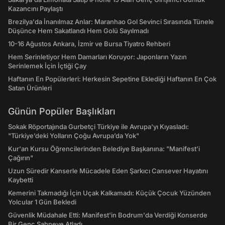
Kazancını Paylaştı
Brezilya'da İnanılmaz Anlar: Maranhao Gol Sevinci Sırasında Tünele
Düşünce Hem Sakatlandı Hem Golü Sayılmadı
10-16 Ağustos Ankara, İzmir ve Bursa Tiyatro Rehberi
Hem Serinletiyor Hem Damarları Koruyor: Japonların Yazın
Serinlemek İçin İçtiği Çay
Haftanın En Popülerleri: Herkesin Sepetine Eklediği Haftanın En Çok
Satan Ürünleri
Günün Popüler Başlıkları
Sokak Röportajında Gurbetçi Türkiye ile Avrupa'yı Kıyasladı:
"Türkiye’deki Yolların Çoğu Avrupa’da Yok"
Kur'an Kursu Öğrencilerinden Belediye Başkanına: "Manifest’i
Çağırın"
Uzun Süredir Kanserle Mücadele Eden Şarkıcı Cansever Hayatını
Kaybetti
Kemerini Takmadığı İçin Uçak Kalkamadı: Küçük Çocuk Yüzünden
Yolcular 1 Gün Bekledi
Güvenlik Müdahale Etti: Manifest'in Bodrum'da Verdiği Konserde
Bir Genç Sahneye Atladı