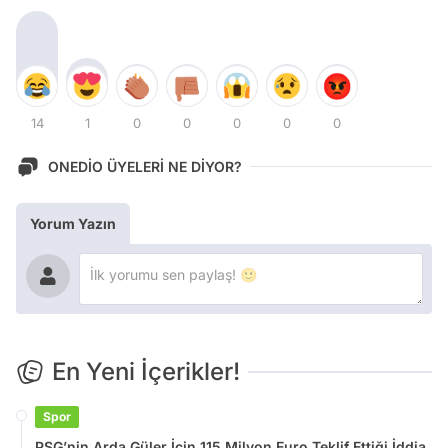
14
1
0
0
0
0
0
ONEDİO ÜYELERİ NE DİYOR?
Yorum Yazın
En Yeni İçerikler!
Spor
PSG’nin Arda Güler İçin 115 Milyon Euro Teklif Ettiği İddia