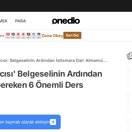
MEK
PARA
e👀
Zone Okey
Seri Diz
ısı' Belgeselinin Ardından İstismara Dair Almamız
ısı' Belgeselinin Ardından
Gereken 6 Önemli Ders
en kaynak olarak ekleyin