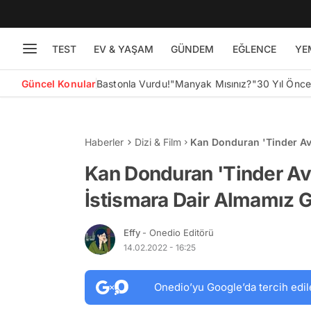
TEST
EV & YAŞAM
GÜNDEM
EĞLENCE
YE
Güncel Konular
Bastonla Vurdu!
"Manyak Mısınız?"
30 Yıl Önc
Haberler
Dizi & Film
Kan Donduran 'Tinder Avc
Gereken 6 Önemli Ders
Kan Donduran 'Tinder Avc
İstismara Dair Almamız 
Effy
- Onedio Editörü
14.02.2022 - 16:25
Onedio’yu Google’da tercih edil