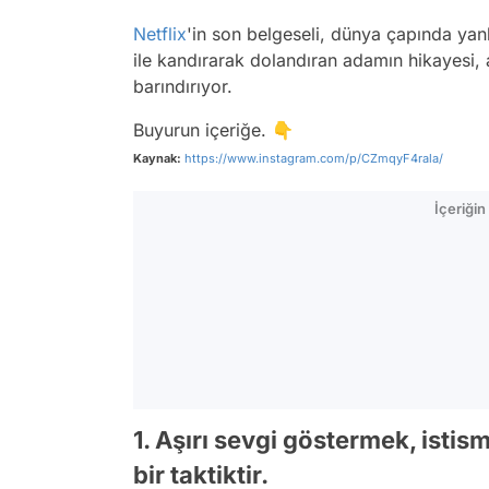
Netflix
'in son belgeseli, dünya çapında yan
ile kandırarak dolandıran adamın hikayesi, 
barındırıyor.
Buyurun içeriğe. 👇
Kaynak:
https://www.instagram.com/p/CZmqyF4rala/
İçeriği
1. Aşırı sevgi göstermek, istis
bir taktiktir.