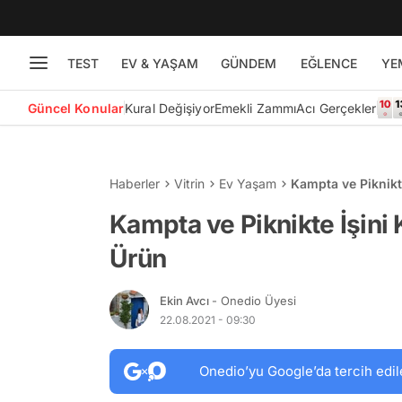
TEST
EV & YAŞAM
GÜNDEM
EĞLENCE
YE
Güncel Konular
Kural Değişiyor
Emekli Zammı
Acı Gerçekler
Haberler
Vitrin
Ev Yaşam
Kampta ve Piknikte
Kampta ve Piknikte İşini 
Ürün
Ekin Avcı
- Onedio Üyesi
22.08.2021 - 09:30
Onedio’yu Google’da tercih edil