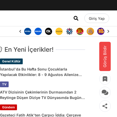
Giriş Yap
Görüş Bildir
En Yeni İçerikler!
Genel Kültür
İstanbul'da Bu Hafta Sonu Çocuklarla
Yapılacak Etkinlikler: 8 - 9 Ağustos Ailenize
Çok İyi Gelecek!
TV
ATV Dizisinin Çekimlerinin Durmasından 2
Reytinge Düşen Diziye TV Dünyasında Bugün
Yaşananlar
Gündem
Gazeteci Fatih Atik'ten Çarpıcı İddia: Çerçeve