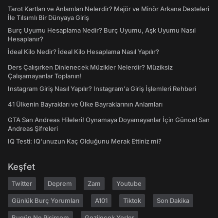
Tarot Kartları ve Anlamları Nelerdir? Majör ve Minör Arkana Desteleri
İle Tılsımlı Bir Dünyaya Giriş
Burç Uyumu Hesaplama Nedir? Burç Uyumu, Aşk Uyumu Nasıl
Hesaplanır?
İdeal Kilo Nedir? İdeal Kilo Hesaplama Nasıl Yapılır?
Ders Çalışırken Dinlenecek Müzikler Nelerdir? Müziksiz
Çalışamayanlar Toplanın!
Instagram Giriş Nasıl Yapılır? Instagram'a Giriş İşlemleri Rehberi
41 Ülkenin Bayrakları ve Ülke Bayraklarının Anlamları
GTA San Andreas Hileleri! Oynamaya Doyamayanlar İçin Güncel San
Andreas Şifreleri
IQ Testi: IQ'unuzun Kaç Olduğunu Merak Ettiniz mi?
Keşfet
Twitter
Deprem
Zam
Youtube
Günlük Burç Yorumları
A101
Tiktok
Son Dakika
Bugün Ne Pişirsem
Gezilecek Yerler