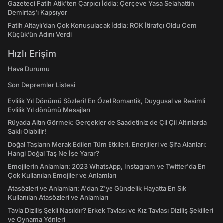
Gazeteci Fatih Atik'ten Çarpıcı İddia: Çerçeve Yasa Selahattin
Demirtaş'ı Kapsıyor
Fatih Altaylı’dan Çok Konuşulacak İddia: ROK İtirafçı Oldu Cem
Küçük’ün Adını Verdi
Hızlı Erişim
Hava Durumu
Son Depremler Listesi
Evlilik Yıl Dönümü Sözleri! En Özel Romantik, Duygusal ve Resimli
Evlilik Yıl dönümü Mesajları
Rüyada Altın Görmek: Gerçekler de Saadetiniz de Çil Çil Altınlarda
Saklı Olabilir!
Doğal Taşların Merak Edilen Tüm Etkileri, Enerjileri ve Şifa Alanları:
Hangi Doğal Taş Ne İşe Yarar?
Emojilerin Anlamları: 2023 WhatsApp, Instagram ve Twitter'da En
Çok Kullanılan Emojiler ve Anlamları
Atasözleri ve Anlamları: A'dan Z'ye Gündelik Hayatta En Sık
Kullanılan Atasözleri ve Anlamları
Tavla Diziliş Şekli Nasıldır? Erkek Tavlası ve Kız Tavlası Diziliş Şekilleri
ve Oynama Yönleri