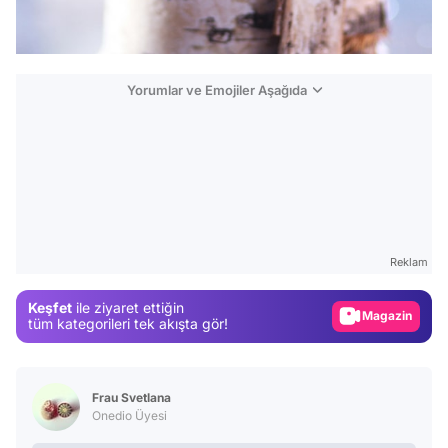
Yorumlar ve Emojiler Aşağıda
Video
Test
Gündem
Reklam
Magazin
Keşfet
ile ziyaret ettiğin
tüm kategorileri tek akışta gör!
Video
Test
Frau Svetlana
Onedio Üyesi