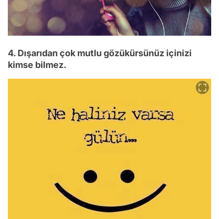
4. Dışarıdan çok mutlu gözükürsünüz içinizi
kimse bilmez.