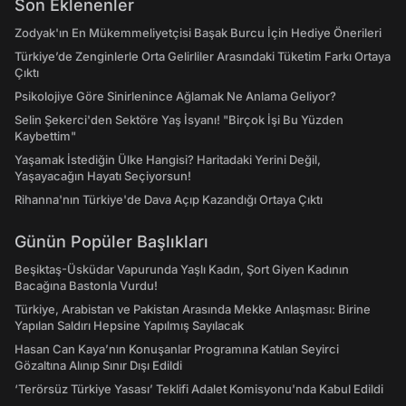
Son Eklenenler
Zodyak'ın En Mükemmeliyetçisi Başak Burcu İçin Hediye Önerileri
Türkiye’de Zenginlerle Orta Gelirliler Arasındaki Tüketim Farkı Ortaya
Çıktı
Psikolojiye Göre Sinirlenince Ağlamak Ne Anlama Geliyor?
Selin Şekerci'den Sektöre Yaş İsyanı! "Birçok İşi Bu Yüzden
Kaybettim"
Yaşamak İstediğin Ülke Hangisi? Haritadaki Yerini Değil,
Yaşayacağın Hayatı Seçiyorsun!
Rihanna'nın Türkiye'de Dava Açıp Kazandığı Ortaya Çıktı
Günün Popüler Başlıkları
Beşiktaş-Üsküdar Vapurunda Yaşlı Kadın, Şort Giyen Kadının
Bacağına Bastonla Vurdu!
Türkiye, Arabistan ve Pakistan Arasında Mekke Anlaşması: Birine
Yapılan Saldırı Hepsine Yapılmış Sayılacak
Hasan Can Kaya’nın Konuşanlar Programına Katılan Seyirci
Gözaltına Alınıp Sınır Dışı Edildi
‘Terörsüz Türkiye Yasası’ Teklifi Adalet Komisyonu'nda Kabul Edildi