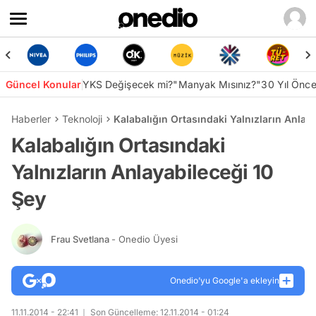
Güncel Konular
YKS Değişecek mi?
"Manyak Mısınız?"
30 Yıl Önc
Haberler
Teknoloji
Kalabalığın Ortasındaki Yalnızların Anlay
Kalabalığın Ortasındaki
Yalnızların Anlayabileceği 10
Şey
Frau Svetlana
- Onedio Üyesi
Onedio’yu Google'a ekleyin
11.11.2014 - 22:41
Son Güncelleme: 12.11.2014 - 01:24