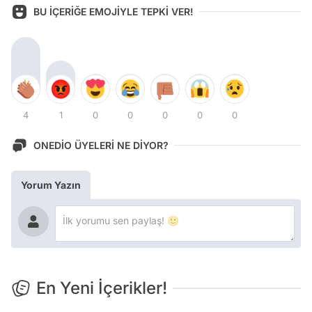
BU İÇERİĞE EMOJİYLE TEPKİ VER!
4
1
0
0
0
0
0
ONEDİO ÜYELERİ NE DİYOR?
Yorum Yazın
En Yeni İçerikler!