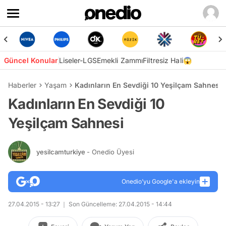
Güncel Konular
Liseler-LGS
Emekli Zammı
Filtresiz Hali😱
Haberler
Yaşam
Kadınların En Sevdiği 10 Yeşilçam Sahnesi
Kadınların En Sevdiği 10
Yeşilçam Sahnesi
yesilcamturkiye
- Onedio Üyesi
Onedio’yu Google'a ekleyin
27.04.2015 - 13:27
Son Güncelleme: 27.04.2015 - 14:44