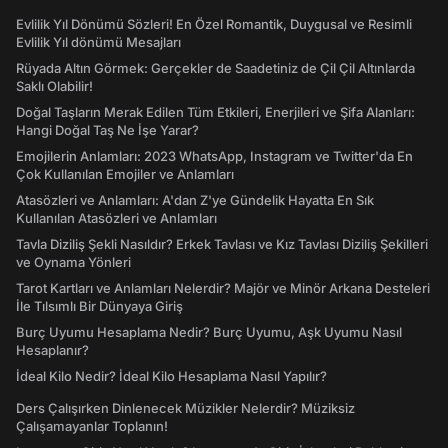
Evlilik Yıl Dönümü Sözleri! En Özel Romantik, Duygusal ve Resimli
Evlilik Yıl dönümü Mesajları
Rüyada Altın Görmek: Gerçekler de Saadetiniz de Çil Çil Altınlarda
Saklı Olabilir!
Doğal Taşların Merak Edilen Tüm Etkileri, Enerjileri ve Şifa Alanları:
Hangi Doğal Taş Ne İşe Yarar?
Emojilerin Anlamları: 2023 WhatsApp, Instagram ve Twitter'da En
Çok Kullanılan Emojiler ve Anlamları
Atasözleri ve Anlamları: A'dan Z'ye Gündelik Hayatta En Sık
Kullanılan Atasözleri ve Anlamları
Tavla Diziliş Şekli Nasıldır? Erkek Tavlası ve Kız Tavlası Diziliş Şekilleri
ve Oynama Yönleri
Tarot Kartları ve Anlamları Nelerdir? Majör ve Minör Arkana Desteleri
İle Tılsımlı Bir Dünyaya Giriş
Burç Uyumu Hesaplama Nedir? Burç Uyumu, Aşk Uyumu Nasıl
Hesaplanır?
İdeal Kilo Nedir? İdeal Kilo Hesaplama Nasıl Yapılır?
Ders Çalışırken Dinlenecek Müzikler Nelerdir? Müziksiz
Çalışamayanlar Toplanın!