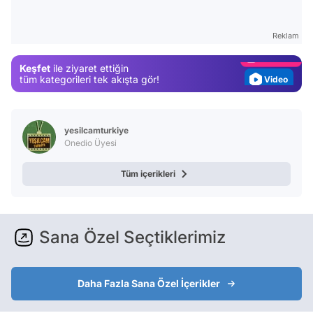
Test
Gündem
Reklam
Magazin
Keşfet
ile ziyaret ettiğin
Video
tüm kategorileri tek akışta gör!
Test
yesilcamturkiye
Onedio Üyesi
Tüm içerikleri
Sana Özel Seçtiklerimiz
Daha Fazla Sana Özel İçerikler