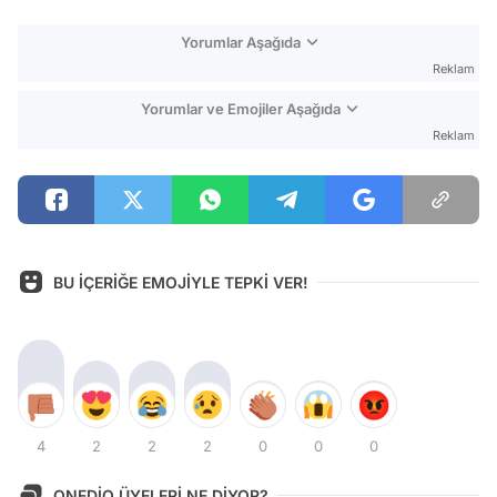
Yorumlar Aşağıda
Reklam
Yorumlar ve Emojiler Aşağıda
Reklam
BU İÇERİĞE EMOJİYLE TEPKİ VER!
4
2
2
2
0
0
0
ONEDİO ÜYELERİ NE DİYOR?