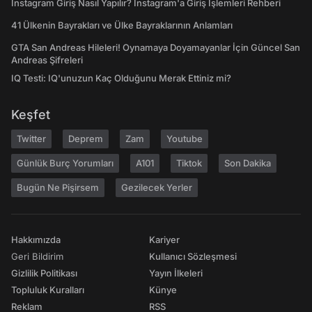
Instagram Giriş Nasıl Yapılır? Instagram'a Giriş İşlemleri Rehberi
41 Ülkenin Bayrakları ve Ülke Bayraklarının Anlamları
GTA San Andreas Hileleri! Oynamaya Doyamayanlar İçin Güncel San
Andreas Şifreleri
IQ Testi: IQ'unuzun Kaç Olduğunu Merak Ettiniz mi?
Keşfet
Twitter
Deprem
Zam
Youtube
Günlük Burç Yorumları
A101
Tiktok
Son Dakika
Bugün Ne Pişirsem
Gezilecek Yerler
Hakkımızda
Kariyer
Geri Bildirim
Kullanıcı Sözleşmesi
Gizlilik Politikası
Yayın İlkeleri
Topluluk Kuralları
Künye
Reklam
RSS