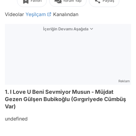
Favori
Yorum Yap
Paylaş
Videolar
Yeşilçam
Kanalından
İçeriğin Devamı Aşağıda
Reklam
1. I Love U Beni Sevmiyor Musun - Müjdat
Gezen Gülşen Bubikoğlu (Gırgıriyede Cümbüş
Var)
undefined