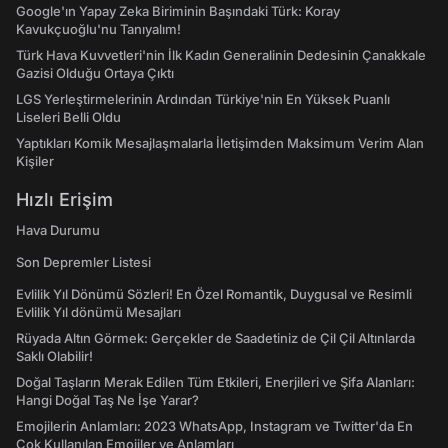
Google'ın Yapay Zeka Biriminin Başındaki Türk: Koray
Kavukçuoğlu'nu Tanıyalım!
Türk Hava Kuvvetleri'nin İlk Kadın Generalinin Dedesinin Çanakkale
Gazisi Olduğu Ortaya Çıktı
LGS Yerleştirmelerinin Ardından Türkiye'nin En Yüksek Puanlı
Liseleri Belli Oldu
Yaptıkları Komik Mesajlaşmalarla İletişimden Maksimum Verim Alan
Kişiler
Hızlı Erişim
Hava Durumu
Son Depremler Listesi
Evlilik Yıl Dönümü Sözleri! En Özel Romantik, Duygusal ve Resimli
Evlilik Yıl dönümü Mesajları
Rüyada Altın Görmek: Gerçekler de Saadetiniz de Çil Çil Altınlarda
Saklı Olabilir!
Doğal Taşların Merak Edilen Tüm Etkileri, Enerjileri ve Şifa Alanları:
Hangi Doğal Taş Ne İşe Yarar?
Emojilerin Anlamları: 2023 WhatsApp, Instagram ve Twitter'da En
Çok Kullanılan Emojiler ve Anlamları