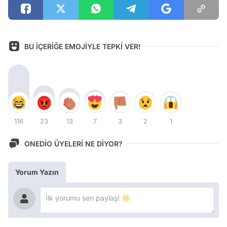
BU İÇERİĞE EMOJİYLE TEPKİ VER!
116
23
13
7
3
2
1
ONEDİO ÜYELERİ NE DİYOR?
Yorum Yazın