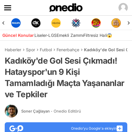
Güncel Konular
Liseler-LGS
Emekli Zammı
Filtresiz Hali😱
Haberler
Spor
Futbol
Fenerbahçe
Kadıköy'de Gol Sesi Çı
Kadıköy'de Gol Sesi Çıkmadı!
Hatayspor'un 9 Kişi
Tamamladığı Maçta Yaşananlar
ve Tepkiler
Soner Çağlayan
- Onedio Editörü
Onedio’yu Google'a ekleyin