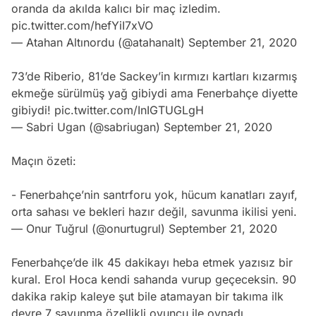
oranda da akılda kalıcı bir maç izledim.
pic.twitter.com/hefYiI7xVO
— Atahan Altınordu (@atahanalt)
September 21, 2020
73’de Riberio, 81’de Sackey’in kırmızı kartları kızarmış
ekmeğe sürülmüş yağ gibiydi ama Fenerbahçe diyette
gibiydi!
pic.twitter.com/InIGTUGLgH
— Sabri Ugan (@sabriugan)
September 21, 2020
Maçın özeti:
- Fenerbahçe’nin santrforu yok, hücum kanatları zayıf,
orta sahası ve bekleri hazır değil, savunma ikilisi yeni.
— Onur Tuğrul (@onurtugrul)
September 21, 2020
Fenerbahçe’de ilk 45 dakikayı heba etmek yazısız bir
kural. Erol Hoca kendi sahanda vurup geçeceksin. 90
dakika rakip kaleye şut bile atamayan bir takıma ilk
devre 7 savunma özellikli oyuncu ile oynadı