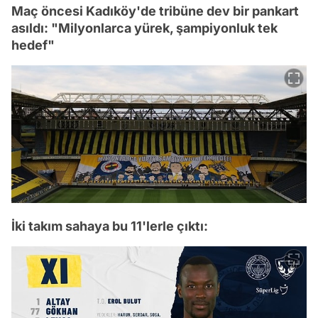
Maç öncesi Kadıköy'de tribüne dev bir pankart
asıldı: "Milyonlarca yürek, şampiyonluk tek
hedef"
İki takım sahaya bu 11'lerle çıktı: