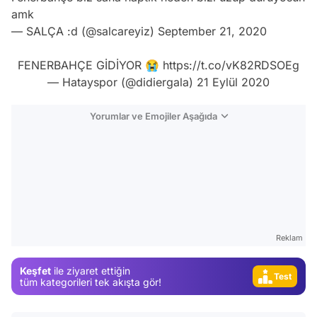
amk
— SALÇA :d (@salcareyiz)
September 21, 2020
FENERBAHÇE GİDİYOR 😭
https://t.co/vK82RDSOEg
— Hatayspor (@didiergala)
21 Eylül 2020
Yorumlar ve Emojiler Aşağıda
Video
Test
Gündem
Magazin
Reklam
Video
Keşfet
ile ziyaret ettiğin
Test
tüm kategorileri tek akışta gör!