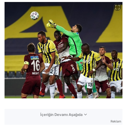
İçeriğin Devamı Aşağıda
Reklam