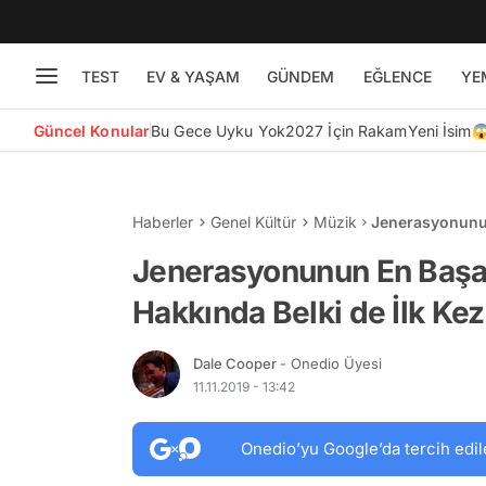
TEST
EV & YAŞAM
GÜNDEM
EĞLENCE
YE
Güncel Konular
Bu Gece Uyku Yok
2027 İçin Rakam
Yeni İsim
Haberler
Genel Kültür
Müzik
Jenerasyonunun 
Duyacağınız 13 
Jenerasyonunun En Başarıl
Hakkında Belki de İlk Kez
Dale Cooper
- Onedio Üyesi
11.11.2019 - 13:42
Onedio’yu Google’da tercih edil