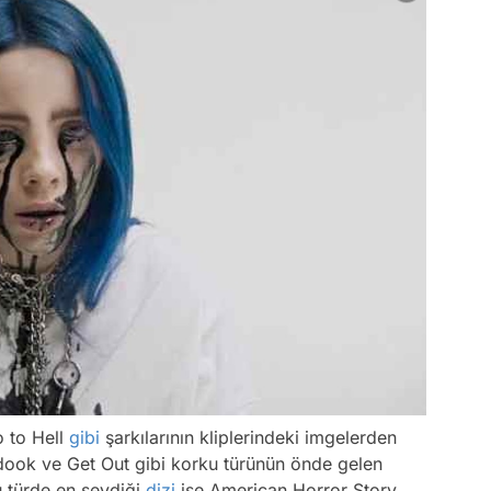
o to Hell
gibi
şarkılarının kliplerindeki imgelerden
ok ve Get Out gibi korku türünün önde gelen
bu türde en sevdiği
dizi
ise American Horror Story