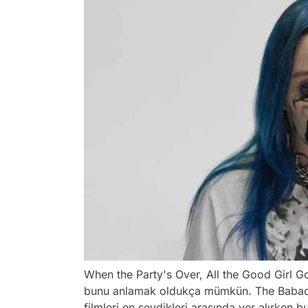
When the Party's Over, All the Good Girl G
bunu anlamak oldukça mümkün. The Babado
filmleri en sevdikleri arasında yer alırken 