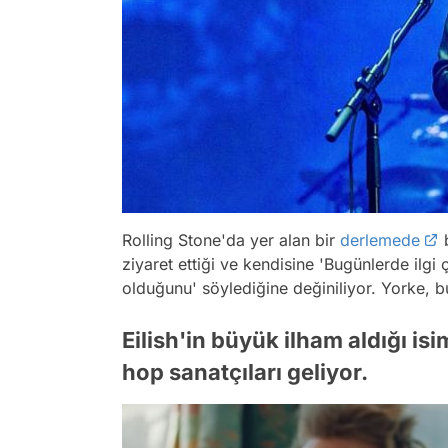
Rolling Stone'da yer alan bir
derlemede
b
ziyaret ettiği ve kendisine '
Bugünlerde ilgi 
olduğunu
' söylediğine değiniliyor. Yorke, b
Eilish'in büyük ilham aldığı isi
hop sanatçıları geliyor.