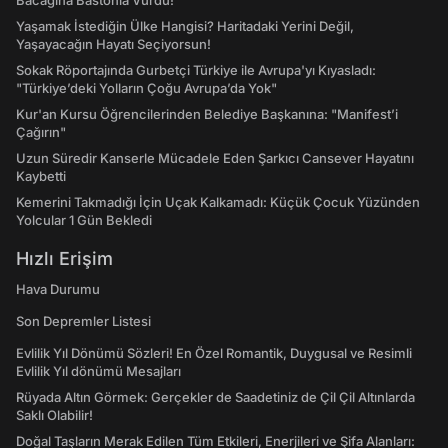
Bacağına Bastonla Vurdu!
Yaşamak İstediğin Ülke Hangisi? Haritadaki Yerini Değil,
Yaşayacağın Hayatı Seçiyorsun!
Sokak Röportajında Gurbetçi Türkiye ile Avrupa'yı Kıyasladı:
"Türkiye’deki Yolların Çoğu Avrupa’da Yok"
Kur'an Kursu Öğrencilerinden Belediye Başkanına: "Manifest’i
Çağırın"
Uzun Süredir Kanserle Mücadele Eden Şarkıcı Cansever Hayatını
Kaybetti
Kemerini Takmadığı İçin Uçak Kalkamadı: Küçük Çocuk Yüzünden
Yolcular 1 Gün Bekledi
Hızlı Erişim
Hava Durumu
Son Depremler Listesi
Evlilik Yıl Dönümü Sözleri! En Özel Romantik, Duygusal ve Resimli
Evlilik Yıl dönümü Mesajları
Rüyada Altın Görmek: Gerçekler de Saadetiniz de Çil Çil Altınlarda
Saklı Olabilir!
Doğal Taşların Merak Edilen Tüm Etkileri, Enerjileri ve Şifa Alanları: