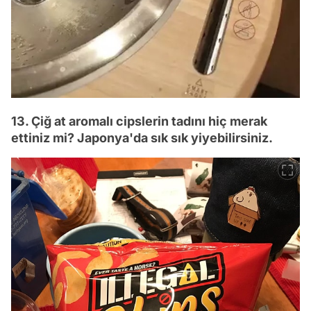
13. Çiğ at aromalı cipslerin tadını hiç merak
ettiniz mi? Japonya'da sık sık yiyebilirsiniz.