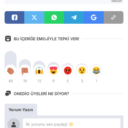
Reklam
BU İÇERİĞE EMOJİYLE TEPKİ VER!
49
19
13
9
5
3
1
ONEDİO ÜYELERİ NE DİYOR?
Yorum Yazın