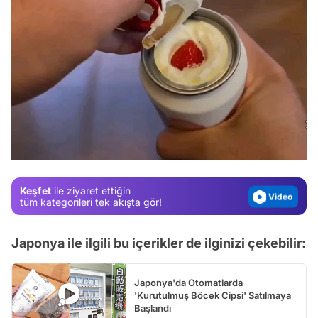
Video
Test
Gündem
Magazin
Keşfet
ile ziyaret ettiğin
Video
tüm kategorileri tek akışta gör!
Test
Japonya ile ilgili bu içerikler de ilginizi çekebilir:
Japonya'da Otomatlarda
'Kurutulmuş Böcek Cipsi' Satılmaya
Başlandı