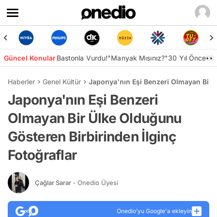
Güncel Konular
Bastonla Vurdu!
"Manyak Mısınız?"
30 Yıl Önce👀
Haberler
Genel Kültür
Japonya'nın Eşi Benzeri Olmayan Bir Ü
Japonya'nın Eşi Benzeri
Olmayan Bir Ülke Olduğunu
Gösteren Birbirinden İlginç
Fotoğraflar
Çağlar Sarar
- Onedio Üyesi
Onedio’yu Google'a ekleyin