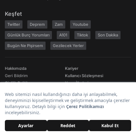
Keşfet
Twitter
Deprem
Zam
Youtube
Günlük Burç Yorumları
A101
Tiktok
Son Dakika
Bugün Ne Pişirsem
Gezilecek Yerler
Hakkımızda
Kariyer
Geri Bildirim
Kullanıcı Sözleşmesi
Gizlilik Politikası
Yayın İlkeleri
Topluluk Kuralları
Künye
Reklam
RSS
İletişim