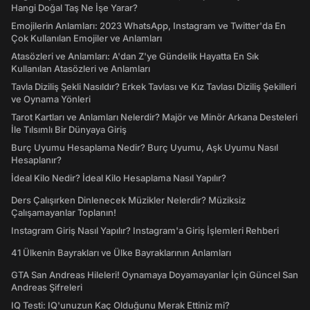
Hangi Doğal Taş Ne İşe Yarar?
Emojilerin Anlamları: 2023 WhatsApp, Instagram ve Twitter'da En
Çok Kullanılan Emojiler ve Anlamları
Atasözleri ve Anlamları: A'dan Z'ye Gündelik Hayatta En Sık
Kullanılan Atasözleri ve Anlamları
Tavla Diziliş Şekli Nasıldır? Erkek Tavlası ve Kız Tavlası Diziliş Şekilleri
ve Oynama Yönleri
Tarot Kartları ve Anlamları Nelerdir? Majör ve Minör Arkana Desteleri
İle Tılsımlı Bir Dünyaya Giriş
Burç Uyumu Hesaplama Nedir? Burç Uyumu, Aşk Uyumu Nasıl
Hesaplanır?
İdeal Kilo Nedir? İdeal Kilo Hesaplama Nasıl Yapılır?
Ders Çalışırken Dinlenecek Müzikler Nelerdir? Müziksiz
Çalışamayanlar Toplanın!
Instagram Giriş Nasıl Yapılır? Instagram'a Giriş İşlemleri Rehberi
41 Ülkenin Bayrakları ve Ülke Bayraklarının Anlamları
GTA San Andreas Hileleri! Oynamaya Doyamayanlar İçin Güncel San
Andreas Şifreleri
IQ Testi: IQ'unuzun Kaç Olduğunu Merak Ettiniz mi?