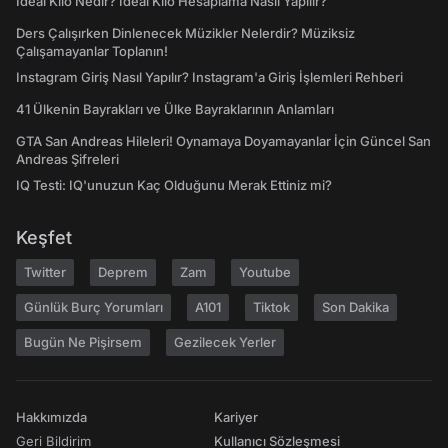
İdeal Kilo Nedir? İdeal Kilo Hesaplama Nasıl Yapılır?
Ders Çalışırken Dinlenecek Müzikler Nelerdir? Müziksiz
Çalışamayanlar Toplanın!
Instagram Giriş Nasıl Yapılır? Instagram'a Giriş İşlemleri Rehberi
41 Ülkenin Bayrakları ve Ülke Bayraklarının Anlamları
GTA San Andreas Hileleri! Oynamaya Doyamayanlar İçin Güncel San
Andreas Şifreleri
IQ Testi: IQ'unuzun Kaç Olduğunu Merak Ettiniz mi?
Keşfet
Twitter
Deprem
Zam
Youtube
Günlük Burç Yorumları
A101
Tiktok
Son Dakika
Bugün Ne Pişirsem
Gezilecek Yerler
Hakkımızda
Kariyer
Geri Bildirim
Kullanıcı Sözleşmesi