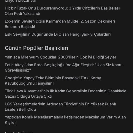
Milyon Mezar Var
Hiçbir Tuzak Onu Durduramıyordu: 3 Yıldır Çiftçilerin Baş Belası
Olan Kedi Yakalandı
Exxen'in Sevilen Dizisi Karma'dan Müjde: 2. Sezon Çekimleri
Resmen Başladı!
Eski Sevgilinin Düğününde Dj Olsan Hangi Şarkıyı Çalardın?
Günün Popüler Başlıkları
Yalnızca Milenyum Çocukları 2000'lilerin Çok İyi Bildiği Şeyler
Fatih Altaylı'dan Erdal Beşikçioğlu'na Ağır Eleştiri: "Ulan Siz Kamu
Görevlisisiniz"
Google'ın Yapay Zeka Biriminin Başındaki Türk: Koray
Kavukçuoğlu'nu Tanıyalım!
Türk Hava Kuvvetleri'nin İlk Kadın Generalinin Dedesinin Çanakkale
Gazisi Olduğu Ortaya Çıktı
LGS Yerleştirmelerinin Ardından Türkiye'nin En Yüksek Puanlı
Liseleri Belli Oldu
Yaptıkları Komik Mesajlaşmalarla İletişimden Maksimum Verim Alan
Kişiler