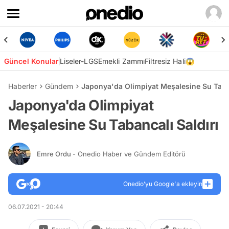
Güncel Konular
Liseler-LGS
Emekli Zammı
Filtresiz Hali😱
Haberler
Gündem
Japonya'da Olimpiyat Meşalesine Su Taban
Japonya'da Olimpiyat
Meşalesine Su Tabancalı Saldırı
Emre Ordu
- Onedio Haber ve Gündem Editörü
Onedio’yu Google'a ekleyin
06.07.2021 - 20:44