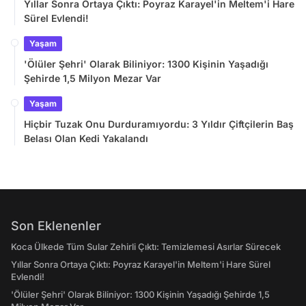
Yıllar Sonra Ortaya Çıktı: Poyraz Karayel'in Meltem'i Hare
Sürel Evlendi!
Yaşam
'Ölüler Şehri' Olarak Biliniyor: 1300 Kişinin Yaşadığı
Şehirde 1,5 Milyon Mezar Var
Yaşam
Hiçbir Tuzak Onu Durduramıyordu: 3 Yıldır Çiftçilerin Baş
Belası Olan Kedi Yakalandı
Son Eklenenler
Koca Ülkede Tüm Sular Zehirli Çıktı: Temizlemesi Asırlar Sürecek
Yıllar Sonra Ortaya Çıktı: Poyraz Karayel'in Meltem'i Hare Sürel
Evlendi!
'Ölüler Şehri' Olarak Biliniyor: 1300 Kişinin Yaşadığı Şehirde 1,5