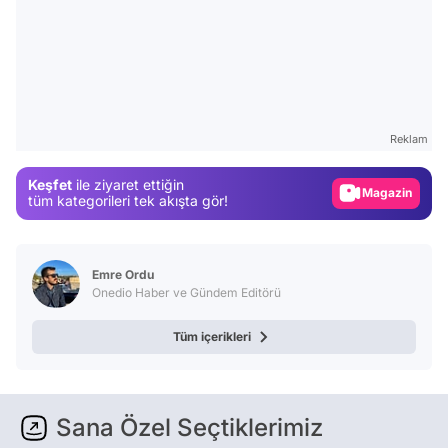
Video
Test
Reklam
Gündem
Keşfet
ile ziyaret ettiğin
Magazin
tüm kategorileri tek akışta gör!
Video
Test
Emre Ordu
Onedio Haber ve Gündem Editörü
Tüm içerikleri
Sana Özel Seçtiklerimiz