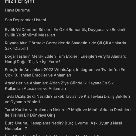
Hızlı Erişim
Hava Durumu
Son Depremler Listesi
Evlilik Yıl Dönümü Sözleri! En Özel Romantik, Duygusal ve Resimli
Evlilik Yıl dönümü Mesajları
Rüyada Altın Görmek: Gerçekler de Saadetiniz de Çil Çil Altınlarda
Saklı Olabilir!
Doğal Taşların Merak Edilen Tüm Etkileri, Enerjileri ve Şifa Alanları:
Hangi Doğal Taş Ne İşe Yarar?
Emojilerin Anlamları: 2023 WhatsApp, Instagram ve Twitter'da En
Çok Kullanılan Emojiler ve Anlamları
Atasözleri ve Anlamları: A'dan Z'ye Gündelik Hayatta En Sık
Kullanılan Atasözleri ve Anlamları
Tavla Diziliş Şekli Nasıldır? Erkek Tavlası ve Kız Tavlası Diziliş Şekilleri
ve Oynama Yönleri
Tarot Kartları ve Anlamları Nelerdir? Majör ve Minör Arkana Desteleri
İle Tılsımlı Bir Dünyaya Giriş
Burç Uyumu Hesaplama Nedir? Burç Uyumu, Aşk Uyumu Nasıl
Hesaplanır?