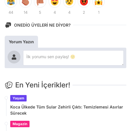
44
14
5
4
4
2
1
ONEDİO ÜYELERİ NE DİYOR?
Yorum Yazın
En Yeni İçerikler!
Yaşam
Koca Ülkede Tüm Sular Zehirli Çıktı: Temizlemesi Asırlar
Sürecek
Magazin