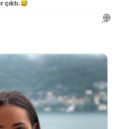
r çıktı.😅