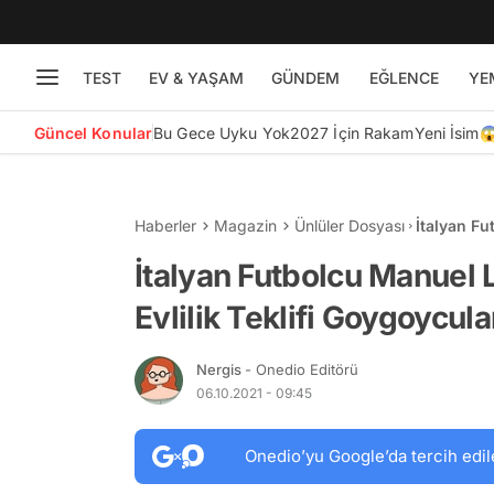
TEST
EV & YAŞAM
GÜNDEM
EĞLENCE
YE
Güncel Konular
Bu Gece Uyku Yok
2027 İçin Rakam
Yeni İsim
Haberler
Magazin
Ünlüler Dosyası
İtalyan Fu
Teklifi Go
İtalyan Futbolcu Manuel Lo
Evlilik Teklifi Goygoycul
Nergis
- Onedio Editörü
06.10.2021 - 09:45
Onedio’yu Google’da tercih edil