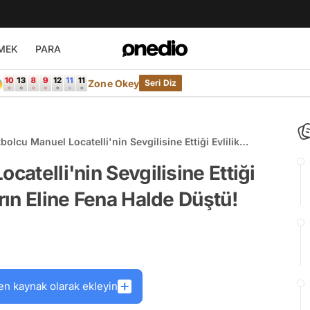
MEK
PARA

Zone Okey
Seri Diz
tbolcu Manuel Locatelli'nin Sevgilisine Ettiği Evlilik
ygoycuların Eline Fena Halde Düştü!
catelli'nin Sevgilisine Ettiği
arın Eline Fena Halde Düştü!
en kaynak olarak ekleyin