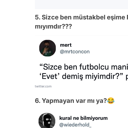
5. Sizce ben müstakbel eşime 
mıyımdır???
twitter.com
6. Yapmayan var mı ya?😂