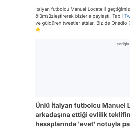
İtalyan futbolcu Manuel Locatelli geçtiğimiz g
ölümsüzleştirerek bizlerle paylaştı. Tabii
Tw
ve güldüren tweetler attılar. Biz de Onedio
👇
İçeriği
Ünlü İtalyan futbolcu Manuel L
arkadaşına ettiği evlilik teklif
hesaplarında 'evet' notuyla pa