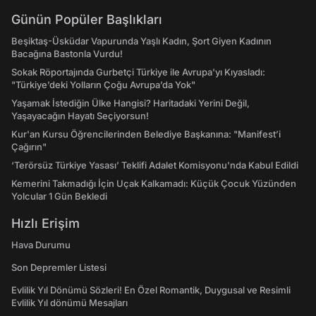
Günün Popüler Başlıkları
Beşiktaş-Üsküdar Vapurunda Yaşlı Kadın, Şort Giyen Kadının
Bacağına Bastonla Vurdu!
Sokak Röportajında Gurbetçi Türkiye ile Avrupa'yı Kıyasladı:
"Türkiye’deki Yolların Çoğu Avrupa’da Yok"
Yaşamak İstediğin Ülke Hangisi? Haritadaki Yerini Değil,
Yaşayacağın Hayatı Seçiyorsun!
Kur'an Kursu Öğrencilerinden Belediye Başkanına: "Manifest’i
Çağırın"
‘Terörsüz Türkiye Yasası’ Teklifi Adalet Komisyonu'nda Kabul Edildi
Kemerini Takmadığı İçin Uçak Kalkamadı: Küçük Çocuk Yüzünden
Yolcular 1 Gün Bekledi
Hızlı Erişim
Hava Durumu
Son Depremler Listesi
Evlilik Yıl Dönümü Sözleri! En Özel Romantik, Duygusal ve Resimli
Evlilik Yıl dönümü Mesajları