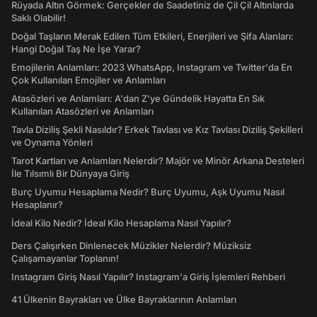
Rüyada Altın Görmek: Gerçekler de Saadetiniz de Çil Çil Altınlarda
Saklı Olabilir!
Doğal Taşların Merak Edilen Tüm Etkileri, Enerjileri ve Şifa Alanları:
Hangi Doğal Taş Ne İşe Yarar?
Emojilerin Anlamları: 2023 WhatsApp, Instagram ve Twitter'da En
Çok Kullanılan Emojiler ve Anlamları
Atasözleri ve Anlamları: A'dan Z'ye Gündelik Hayatta En Sık
Kullanılan Atasözleri ve Anlamları
Tavla Diziliş Şekli Nasıldır? Erkek Tavlası ve Kız Tavlası Diziliş Şekilleri
ve Oynama Yönleri
Tarot Kartları ve Anlamları Nelerdir? Majör ve Minör Arkana Desteleri
İle Tılsımlı Bir Dünyaya Giriş
Burç Uyumu Hesaplama Nedir? Burç Uyumu, Aşk Uyumu Nasıl
Hesaplanır?
İdeal Kilo Nedir? İdeal Kilo Hesaplama Nasıl Yapılır?
Ders Çalışırken Dinlenecek Müzikler Nelerdir? Müziksiz
Çalışamayanlar Toplanın!
Instagram Giriş Nasıl Yapılır? Instagram'a Giriş İşlemleri Rehberi
41 Ülkenin Bayrakları ve Ülke Bayraklarının Anlamları