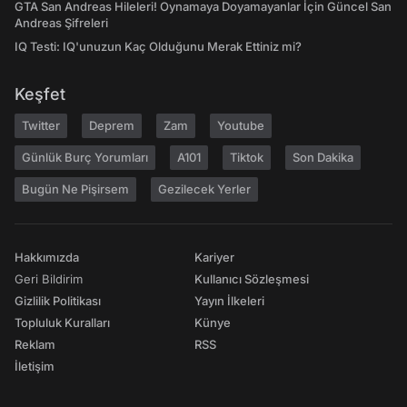
GTA San Andreas Hileleri! Oynamaya Doyamayanlar İçin Güncel San
Andreas Şifreleri
IQ Testi: IQ'unuzun Kaç Olduğunu Merak Ettiniz mi?
Keşfet
Twitter
Deprem
Zam
Youtube
Günlük Burç Yorumları
A101
Tiktok
Son Dakika
Bugün Ne Pişirsem
Gezilecek Yerler
Hakkımızda
Kariyer
Geri Bildirim
Kullanıcı Sözleşmesi
Gizlilik Politikası
Yayın İlkeleri
Topluluk Kuralları
Künye
Reklam
RSS
İletişim