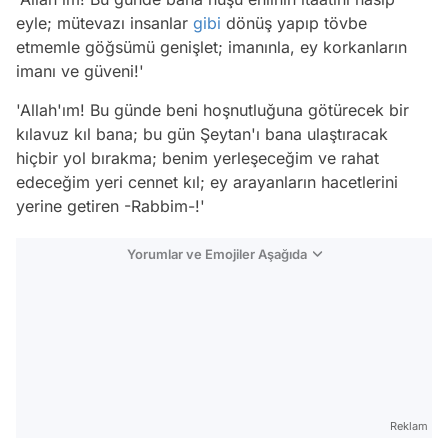
eyle; mütevazı insanlar
gibi
dönüş yapıp tövbe
etmemle göğsümü genişlet; imanınla, ey korkanların
imanı ve güveni!'
'Allah'ım! Bu günde beni hoşnutluğuna götürecek bir
kılavuz kıl bana; bu gün Şeytan'ı bana ulaştıracak
hiçbir yol bırakma; benim yerleşeceğim ve rahat
edeceğim yeri cennet kıl; ey arayanların hacetlerini
yerine getiren -Rabbim-!'
Yorumlar ve Emojiler Aşağıda
Video
Test
Reklam
Gündem