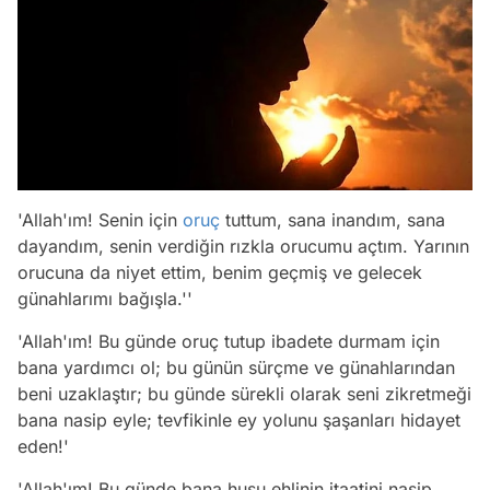
'Allah'ım! Senin için
oruç
tuttum, sana inandım, sana
dayandım, senin verdiğin rızkla orucumu açtım. Yarının
orucuna da niyet ettim, benim geçmiş ve gelecek
günahlarımı bağışla.''
'Allah'ım! Bu günde oruç tutup ibadete durmam için
bana yardımcı ol; bu günün sürçme ve günahlarından
beni uzaklaştır; bu günde sürekli olarak seni zikretmeği
bana nasip eyle; tevfikinle ey yolunu şaşanları hidayet
eden!'
'Allah'ım! Bu günde bana huşu ehlinin itaatini nasip