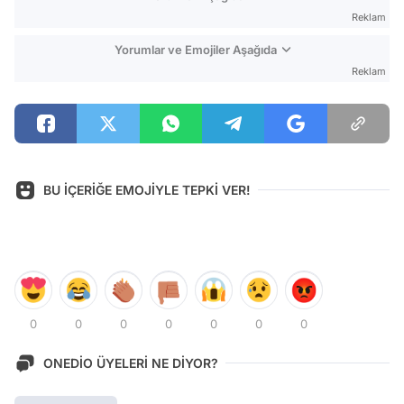
Reklam
Yorumlar ve Emojiler Aşağıda
Reklam
BU İÇERİĞE EMOJİYLE TEPKİ VER!
0
0
0
0
0
0
0
ONEDİO ÜYELERİ NE DİYOR?