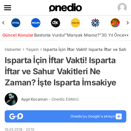
Güncel Konular
Bastonla Vurdu!
"Manyak Mısınız?"
30 Yıl Önce👀
Haberler
Yaşam
Isparta İçin İftar Vakti! Isparta İftar ve Sa
Isparta İçin İftar Vakti! Isparta
İftar ve Sahur Vakitleri Ne
Zaman? İşte Isparta İmsakiye
Aygıt Kocaman
- Onedio Editörü
Onedio’yu Google'a ekleyin
16.05.2018 - 23:10