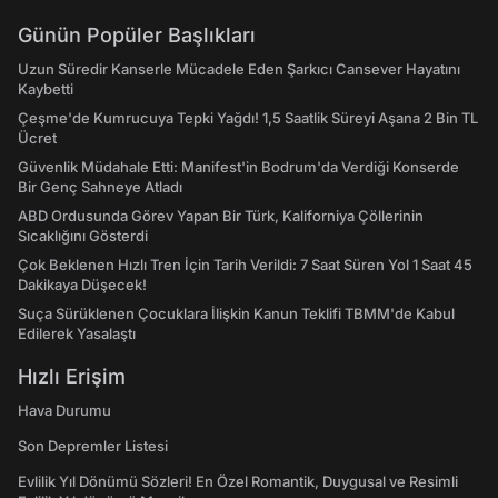
Günün Popüler Başlıkları
Uzun Süredir Kanserle Mücadele Eden Şarkıcı Cansever Hayatını
Kaybetti
Çeşme'de Kumrucuya Tepki Yağdı! 1,5 Saatlik Süreyi Aşana 2 Bin TL
Ücret
Güvenlik Müdahale Etti: Manifest'in Bodrum'da Verdiği Konserde
Bir Genç Sahneye Atladı
ABD Ordusunda Görev Yapan Bir Türk, Kaliforniya Çöllerinin
Sıcaklığını Gösterdi
Çok Beklenen Hızlı Tren İçin Tarih Verildi: 7 Saat Süren Yol 1 Saat 45
Dakikaya Düşecek!
Suça Sürüklenen Çocuklara İlişkin Kanun Teklifi TBMM'de Kabul
Edilerek Yasalaştı
Hızlı Erişim
Hava Durumu
Son Depremler Listesi
Evlilik Yıl Dönümü Sözleri! En Özel Romantik, Duygusal ve Resimli