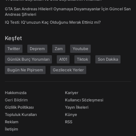
GTA San Andreas Hileleri! Oynamaya Doyamayanlar İçin Güncel San
Andreas Şifreleri
IQ Testi: IQ'unuzun Kaç Olduğunu Merak Ettiniz mi?
Keşfet
Twitter
Deprem
Zam
Youtube
Günlük Burç Yorumları
A101
Tiktok
Son Dakika
Bugün Ne Pişirsem
Gezilecek Yerler
Hakkımızda
Kariyer
Geri Bildirim
Kullanıcı Sözleşmesi
Gizlilik Politikası
Yayın İlkeleri
Topluluk Kuralları
Künye
Reklam
RSS
İletişim