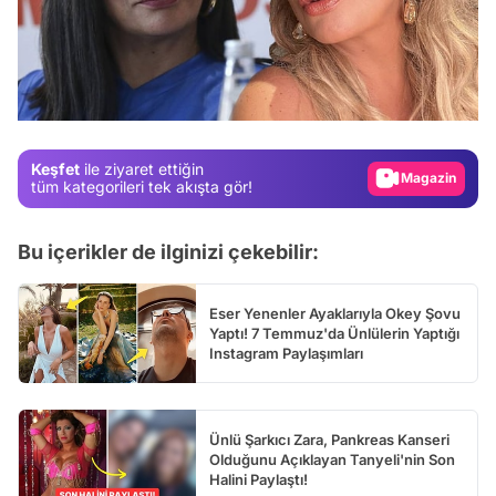
Video
Test
Gündem
Magazin
Keşfet
ile ziyaret ettiğin
Video
tüm kategorileri tek akışta gör!
Test
Bu içerikler de ilginizi çekebilir:
Eser Yenenler Ayaklarıyla Okey Şovu
Yaptı! 7 Temmuz'da Ünlülerin Yaptığı
Instagram Paylaşımları
Ünlü Şarkıcı Zara, Pankreas Kanseri
Olduğunu Açıklayan Tanyeli'nin Son
Halini Paylaştı!