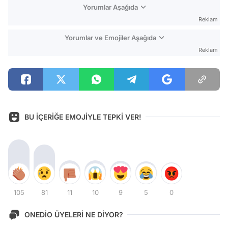
Yorumlar Aşağıda
Reklam
Yorumlar ve Emojiler Aşağıda
Reklam
BU İÇERİĞE EMOJİYLE TEPKİ VER!
105
81
11
10
9
5
0
ONEDİO ÜYELERİ NE DİYOR?