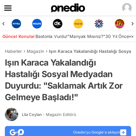
Güncel Konular
Bastonla Vurdu!
"Manyak Mısınız?"
30 Yıl Önce👀
Haberler
Magazin
Işın Karaca Yakalandığı Hastalığı Sosya
Işın Karaca Yakalandığı
Hastalığı Sosyal Medyadan
Duyurdu: "Saklamak Artık Zor
Gelmeye Başladı!"
Lila Ceylan
- Magazin Editörü
Onedio’yu Google'a ekleyin