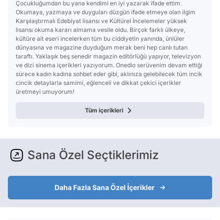
Çocukluğumdan bu yana kendimi en iyi yazarak ifade ettim.
Okumaya, yazmaya ve duyguları düzgün ifade etmeye olan ilgim
Karşılaştırmalı Edebiyat lisansı ve Kültürel İncelemeler yüksek
lisansı okuma kararı almama vesile oldu. Birçok farklı ülkeye,
kültüre ait eseri incelerken tüm bu ciddiyetin yanında, ünlüler
dünyasına ve magazine duyduğum merak beni hep canlı tutan
taraftı. Yaklaşık beş senedir magazin editörlüğü yapıyor, televizyon
ve dizi sinema içerikleri yazıyorum. Onedio serüvenim devam ettiği
sürece kadın kadına sohbet eder gibi, aklınıza gelebilecek tüm incik
cincik detaylarla samimi, eğlenceli ve dikkat çekici içerikler
üretmeyi umuyorum!
Tüm içerikleri
Sana Özel Seçtiklerimiz
Daha Fazla Sana Özel İçerikler