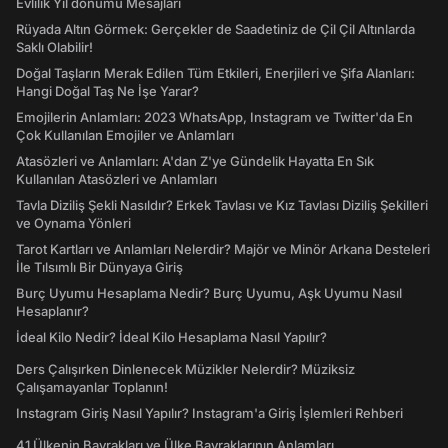
Evlilik Yıl dönümü Mesajları
Rüyada Altın Görmek: Gerçekler de Saadetiniz de Çil Çil Altınlarda
Saklı Olabilir!
Doğal Taşların Merak Edilen Tüm Etkileri, Enerjileri ve Şifa Alanları:
Hangi Doğal Taş Ne İşe Yarar?
Emojilerin Anlamları: 2023 WhatsApp, Instagram ve Twitter'da En
Çok Kullanılan Emojiler ve Anlamları
Atasözleri ve Anlamları: A'dan Z'ye Gündelik Hayatta En Sık
Kullanılan Atasözleri ve Anlamları
Tavla Diziliş Şekli Nasıldır? Erkek Tavlası ve Kız Tavlası Diziliş Şekilleri
ve Oynama Yönleri
Tarot Kartları ve Anlamları Nelerdir? Majör ve Minör Arkana Desteleri
İle Tılsımlı Bir Dünyaya Giriş
Burç Uyumu Hesaplama Nedir? Burç Uyumu, Aşk Uyumu Nasıl
Hesaplanır?
İdeal Kilo Nedir? İdeal Kilo Hesaplama Nasıl Yapılır?
Ders Çalışırken Dinlenecek Müzikler Nelerdir? Müziksiz
Çalışamayanlar Toplanın!
Instagram Giriş Nasıl Yapılır? Instagram'a Giriş İşlemleri Rehberi
41 Ülkenin Bayrakları ve Ülke Bayraklarının Anlamları