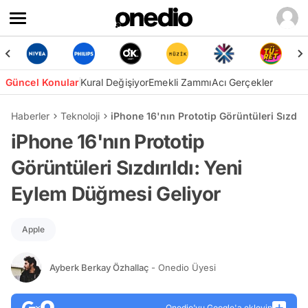
Güncel Konular
Kural Değişiyor
Emekli Zammı
Acı Gerçekler
Haberler
Teknoloji
iPhone 16'nın Prototip Görüntüleri Sızdır
iPhone 16'nın Prototip
Görüntüleri Sızdırıldı: Yeni
Eylem Düğmesi Geliyor
Apple
Ayberk Berkay Özhallaç
- Onedio Üyesi
Onedio’yu Google'a ekleyin