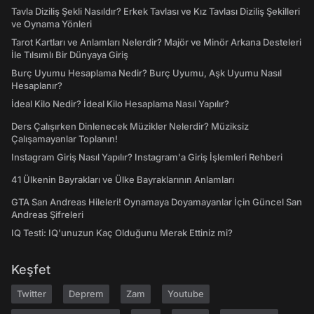
Tavla Diziliş Şekli Nasıldır? Erkek Tavlası ve Kız Tavlası Diziliş Şekilleri
ve Oynama Yönleri
Tarot Kartları ve Anlamları Nelerdir? Majör ve Minör Arkana Desteleri
İle Tılsımlı Bir Dünyaya Giriş
Burç Uyumu Hesaplama Nedir? Burç Uyumu, Aşk Uyumu Nasıl
Hesaplanır?
İdeal Kilo Nedir? İdeal Kilo Hesaplama Nasıl Yapılır?
Ders Çalışırken Dinlenecek Müzikler Nelerdir? Müziksiz
Çalışamayanlar Toplanın!
Instagram Giriş Nasıl Yapılır? Instagram'a Giriş İşlemleri Rehberi
41 Ülkenin Bayrakları ve Ülke Bayraklarının Anlamları
GTA San Andreas Hileleri! Oynamaya Doyamayanlar İçin Güncel San
Andreas Şifreleri
IQ Testi: IQ'unuzun Kaç Olduğunu Merak Ettiniz mi?
Keşfet
Twitter
Deprem
Zam
Youtube