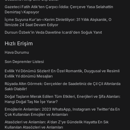
Gazeteci Fatih Atik'ten Çarpıcı İddia: Çerçeve Yasa Selahattin
Demirtaş'ı Kapsıyor
İçme Suyuna Kur'an-ı Kerim Dinletiliyor: 31 Yıllık Alışkanlık, O
İlimizde 24 Saat Devam Ediyor
Dursun Özbek'in Veda Davetine Icardi'den Soğuk Yanıt
Hızlı Erişim
Hava Durumu
Son Depremler Listesi
Evlilik Yıl Dönümü Sözleri! En Özel Romantik, Duygusal ve Resimli
Evlilik Yıl dönümü Mesajları
Rüyada Altın Görmek: Gerçekler de Saadetiniz de Çil Çil Altınlarda
Saklı Olabilir!
Doğal Taşların Merak Edilen Tüm Etkileri, Enerjileri ve Şifa Alanları:
Hangi Doğal Taş Ne İşe Yarar?
Emojilerin Anlamları: 2023 WhatsApp, Instagram ve Twitter'da En
Çok Kullanılan Emojiler ve Anlamları
Atasözleri ve Anlamları: A'dan Z'ye Gündelik Hayatta En Sık
Kullanılan Atasözleri ve Anlamları