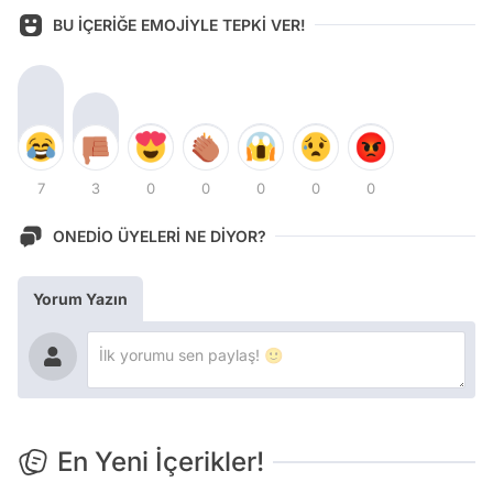
BU İÇERİĞE EMOJİYLE TEPKİ VER!
7
3
0
0
0
0
0
ONEDİO ÜYELERİ NE DİYOR?
Yorum Yazın
En Yeni İçerikler!