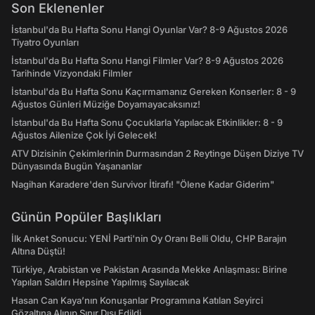
Son Eklenenler
İstanbul'da Bu Hafta Sonu Hangi Oyunlar Var? 8-9 Ağustos 2026
Tiyatro Oyunları
İstanbul'da Bu Hafta Sonu Hangi Filmler Var? 8-9 Ağustos 2026
Tarihinde Vizyondaki Filmler
İstanbul'da Bu Hafta Sonu Kaçırmamanız Gereken Konserler: 8 - 9
Ağustos Günleri Müziğe Doyamayacaksınız!
İstanbul'da Bu Hafta Sonu Çocuklarla Yapılacak Etkinlikler: 8 - 9
Ağustos Ailenize Çok İyi Gelecek!
ATV Dizisinin Çekimlerinin Durmasından 2 Reytinge Düşen Diziye TV
Dünyasında Bugün Yaşananlar
Nagihan Karadere'den Survivor İtirafı! "Ölene Kadar Giderim"
Günün Popüler Başlıkları
İlk Anket Sonucu: YENİ Parti'nin Oy Oranı Belli Oldu, CHP Barajın
Altına Düştü!
Türkiye, Arabistan ve Pakistan Arasında Mekke Anlaşması: Birine
Yapılan Saldırı Hepsine Yapılmış Sayılacak
Hasan Can Kaya’nın Konuşanlar Programına Katılan Seyirci
Gözaltına Alınıp Sınır Dışı Edildi