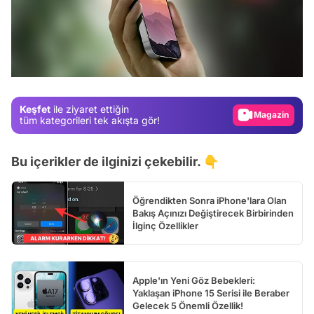
Video
Test
Gündem
Keşfet
ile ziyaret ettiğin
Magazin
tüm kategorileri tek akışta gör!
Video
Bu içerikler de ilginizi çekebilir. 👇
Test
Öğrendikten Sonra iPhone'lara Olan
Bakış Açınızı Değiştirecek Birbirinden
İlginç Özellikler
Apple'ın Yeni Göz Bebekleri:
Yaklaşan iPhone 15 Serisi ile Beraber
Gelecek 5 Önemli Özellik!